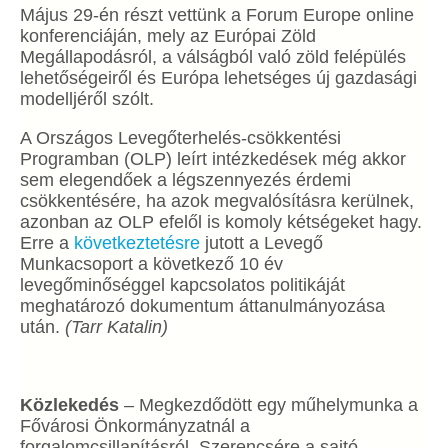
Május 29-én részt vettünk a Forum Europe online
konferenciáján, mely az Európai Zöld
Megállapodásról, a válságból való zöld felépülés
lehetőségeiről és Európa lehetséges új gazdasági
modelljéről szólt.
A Országos Levegőterhelés-csökkentési
Programban (OLP) leírt intézkedések még akkor
sem elegendőek a légszennyezés érdemi
csökkentésére, ha azok megvalósításra kerülnek,
azonban az OLP efelől is komoly kétségeket hagy.
Erre a
következtetésre
jutott a Levegő
Munkacsoport a következő 10 év
levegőminőséggel kapcsolatos politikáját
meghatározó dokumentum áttanulmányozása
után.
(Tarr Katalin)
Közlekedés
– Megkezdődött egy műhelymunka a
Fővárosi Önkormányzatnál a
forgalomcsillapításról. Szerencsére a sajtó