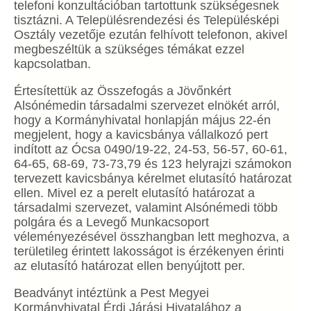
telefoni konzultációban tartottunk szükségesnek
tisztázni. A Településrendezési és Településképi
Osztály vezetője ezután felhívott telefonon, akivel
megbeszéltük a szükséges témákat ezzel
kapcsolatban.
Értesítettük az Összefogás a Jövőnkért
Alsónémedin társadalmi szervezet elnökét arról,
hogy a Kormányhivatal honlapján május 22-én
megjelent, hogy a kavicsbánya vállalkozó pert
indított az Ócsa 0490/19-22, 24-53, 56-57, 60-61,
64-65, 68-69, 73-73,79 és 123 helyrajzi számokon
tervezett kavicsbánya kérelmet elutasító határozat
ellen. Mivel ez a perelt elutasító határozat a
társadalmi szervezet, valamint Alsónémedi több
polgára és a Levegő Munkacsoport
véleményezésével összhangban lett meghozva, a
területileg érintett lakosságot is érzékenyen érinti
az elutasító határozat ellen benyújtott per.
Beadványt intéztünk a Pest Megyei
Kormányhivatal Érdi Járási Hivatalához a