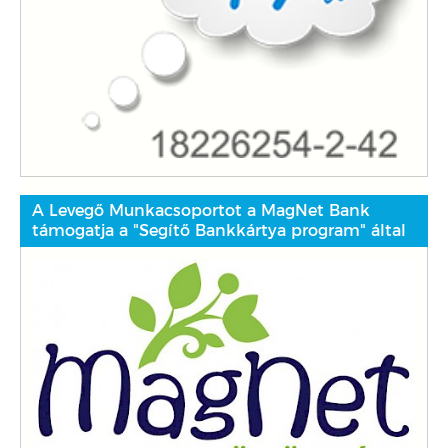
A Levegő Munkacsoportot a MagNet Bank
támogatja a "Segítő Bankkártya program" által