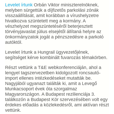
Levelet írtunk
Orbán Viktor miniszterelnöknek,
melyben sürgettük a díjfizetős parkolási zónák
visszaállítását, amit korábban a vírushelyzetre
hivatkozva szüntetett meg a kormány. A
vészhelyzet megszüntetéséről beterjesztett
törvényjavaslat július elsejétől állítaná helyre az
önkormányzatok jogát a pénzszedésre a parkoló
autóktól.
Levelet írtunk a Hungrail ügyvezetőjének,
segítséget kérve kombinált fuvarozás témakörben.
Részt vettünk a T&E webkonferenciáján, ahol a
lengyel tagszervezetben kidolgozott roncsautó-
import ellenes intézkedéseket mutatták be.
Nagyjából ugyanazt találták ki, amit a Levegő
Munkacsoport évek óta szorgalmaz
Magyarországon. A Budapest rezilienciája 3.
találkozón a Budapest Kör szervezésében volt egy
érdekes előadás a közlekedésről, ami aktívan részt
vettünk.