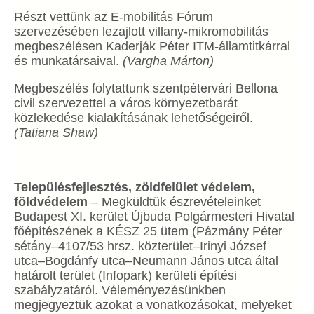
Részt vettünk az E-mobilitás Fórum
szervezésében lezajlott villany-mikromobilitás
megbeszélésen Kaderják Péter ITM-államtitkárral
és munkatársaival.
(Vargha Márton)
Megbeszélés folytattunk szentpétervári Bellona
civil szervezettel a város környezetbarát
közlekedése kialakításának lehetőségeiről.
(Tatiana Shaw)
Településfejlesztés, zöldfelület védelem,
földvédelem
– Megküldtük észrevételeinket
Budapest XI. kerület Újbuda Polgármesteri Hivatal
főépítészének a KÉSZ 25 ütem (Pázmány Péter
sétány–4107/53 hrsz. közterület–Irinyi József
utca–Bogdánfy utca–Neumann János utca által
határolt terület (Infopark) kerületi építési
szabályzatáról. Véleményezésünkben
megjegyeztük azokat a vonatkozásokat, melyeket