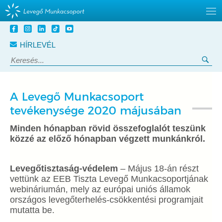
Tovább
a
HÍRLEVÉL
tartalomra
Keresés:
Ker
A Levegő Munkacsoport
tevékenysége 2020 májusában
Minden hónapban rövid összefoglalót teszünk
közzé az előző hónapban végzett munkánkról.
Levegőtisztaság-védelem
– Május 18-án részt
vettünk az EEB Tiszta Levegő Munkacsoportjának
webináriumán, mely az európai uniós államok
országos levegőterhelés-csökkentési programjait
mutatta be.