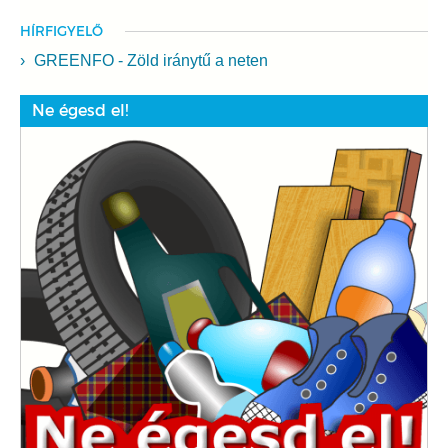
HÍRFIGYELŐ
GREENFO - Zöld iránytű a neten
Ne égesd el!