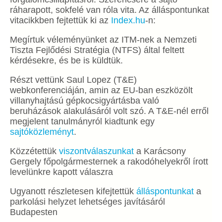
ráharapott, sokfelé van róla vita. Az álláspontunkat
vitacikkben fejtettük ki az
Index.hu
-n:
Megírtuk véleményünket az ITM-nek a Nemzeti
Tiszta Fejlődési Stratégia (NTFS) által feltett
kérdésekre, és be is küldtük.
Részt vettünk Saul Lopez (T&E)
webkonferenciáján, amin az EU-ban eszközölt
villanyhajtású gépkocsigyártásba való
beruházások alakulásáról volt szó. A T&E-nél erről
megjelent tanulmányról kiadtunk egy
sajtóközleményt
.
Közzétettük
viszontválaszunkat
a Karácsony
Gergely főpolgármesternek a rakodóhelyekről írott
levelünkre kapott válaszra
Ugyanott részletesen kifejtettük
álláspontunkat
a
parkolási helyzet lehetséges javításáról
Budapesten