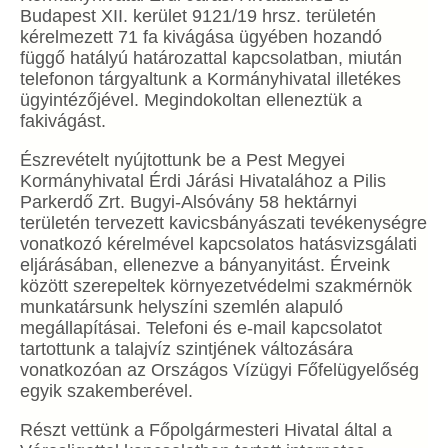
Budapest XII. kerület 9121/19 hrsz. területén
kérelmezett 71 fa kivágása ügyében hozandó
függő hatályú határozattal kapcsolatban, miután
telefonon tárgyaltunk a Kormányhivatal illetékes
ügyintézőjével. Megindokoltan elleneztük a
fakivágást.
Észrevételt nyújtottunk be a Pest Megyei
Kormányhivatal Érdi Járási Hivatalához a Pilis
Parkerdő Zrt. Bugyi-Alsóvány 58 hektárnyi
területén tervezett kavicsbányászati tevékenységre
vonatkozó kérelmével kapcsolatos hatásvizsgálati
eljárásában, ellenezve a bányanyitást. Érveink
között szerepeltek környezetvédelmi szakmérnök
munkatársunk helyszíni szemlén alapuló
megállapításai. Telefoni és e-mail kapcsolatot
tartottunk a talajvíz szintjének változására
vonatkozóan az Országos Vízügyi Főfelügyelőség
egyik szakemberével.
Részt vettünk a Főpolgármesteri Hivatal által a