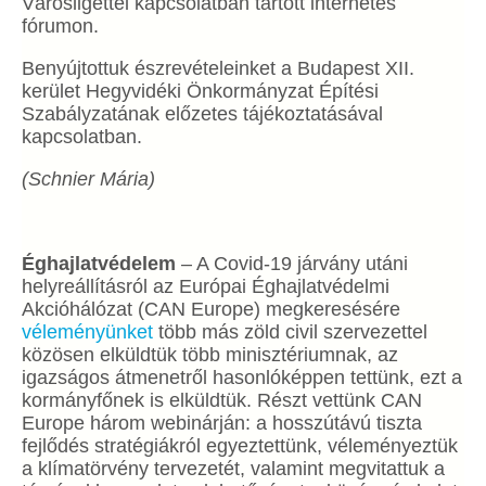
Városligettel kapcsolatban tartott internetes
fórumon.
Benyújtottuk észrevételeinket a Budapest XII.
kerület Hegyvidéki Önkormányzat Építési
Szabályzatának előzetes tájékoztatásával
kapcsolatban.
(Schnier Mária)
Éghajlatvédelem
– A Covid-19 járvány utáni
helyreállításról az Európai Éghajlatvédelmi
Akcióhálózat (CAN Europe) megkeresésére
véleményünket
több más zöld civil szervezettel
közösen elküldtük több minisztériumnak, az
igazságos átmenetről hasonlóképpen tettünk, ezt a
kormányfőnek is elküldtük. Részt vettünk CAN
Europe három webinárján: a hosszútávú tiszta
fejlődés stratégiákról egyeztettünk, véleményeztük
a klímatörvény tervezetét, valamint megvitattuk a