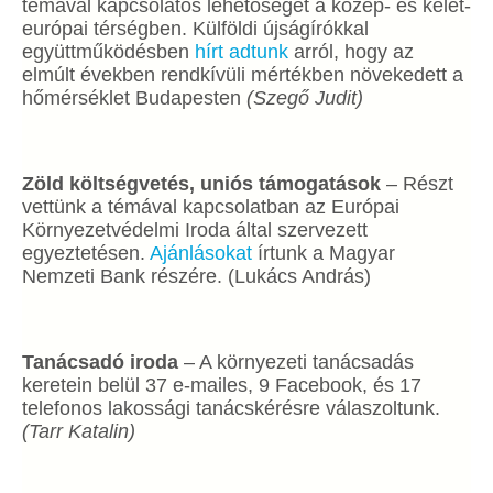
témával kapcsolatos lehetőséget a közép- és kelet-
európai térségben. Külföldi újságírókkal
együttműködésben
hírt adtunk
arról, hogy az
elmúlt években rendkívüli mértékben növekedett a
hőmérséklet Budapesten
(Szegő Judit)
Zöld költségvetés, uniós támogatások
– Részt
vettünk a témával kapcsolatban az Európai
Környezetvédelmi Iroda által szervezett
egyeztetésen.
Ajánlásokat
írtunk a Magyar
Nemzeti Bank részére. (Lukács András)
Tanácsadó iroda
– A környezeti tanácsadás
keretein belül 37 e-mailes, 9 Facebook, és 17
telefonos lakossági tanácskérésre válaszoltunk.
(Tarr Katalin)