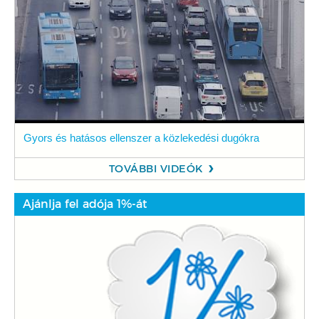
Gyors és hatásos ellenszer a közlekedési dugókra
TOVÁBBI VIDEÓK
Ajánlja fel adója 1%-át