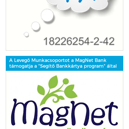
A Levegő Munkacsoportot a MagNet Bank
támogatja a "Segítő Bankkártya program" által