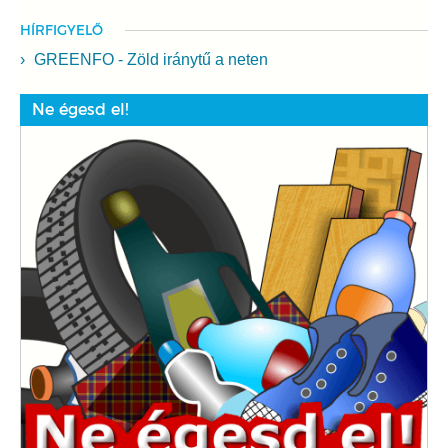
HÍRFIGYELŐ
GREENFO - Zöld iránytű a neten
Ne égesd el!