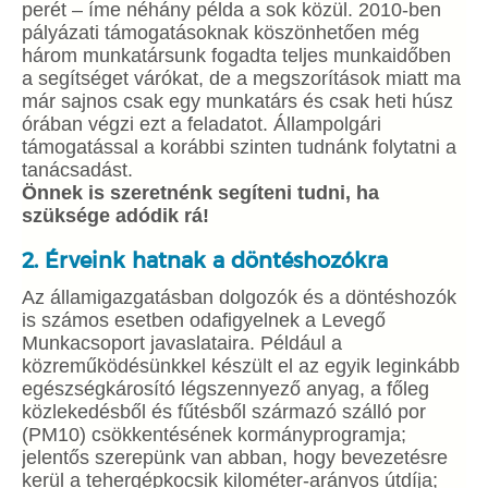
perét – íme néhány példa a sok közül. 2010-ben
pályázati támogatásoknak köszönhetően még
három munkatársunk fogadta teljes munkaidőben
a segítséget várókat, de a megszorítások miatt ma
már sajnos csak egy munkatárs és csak heti húsz
órában végzi ezt a feladatot. Állampolgári
támogatással a korábbi szinten tudnánk folytatni a
tanácsadást.
Önnek is szeretnénk segíteni tudni, ha
szüksége adódik rá!
2. Érveink hatnak a döntéshozókra
Az államigazgatásban dolgozók és a döntéshozók
is számos esetben odafigyelnek a Levegő
Munkacsoport javaslataira. Például a
közreműködésünkkel készült el az egyik leginkább
egészségkárosító légszennyező anyag, a főleg
közlekedésből és fűtésből származó szálló por
(PM10) csökkentésének kormányprogramja;
jelentős szerepünk van abban, hogy bevezetésre
kerül a tehergépkocsik kilométer-arányos útdíja;