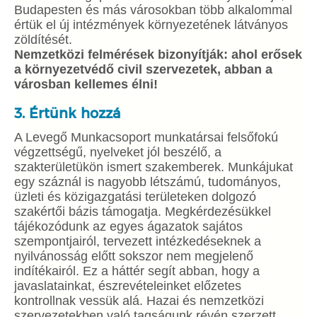
Budapesten és más városokban több alkalommal
értük el új intézmények környezetének látványos
zöldítését.
Nemzetközi felmérések bizonyítják: ahol erősek
a környezetvédő civil szervezetek, abban a
városban kellemes élni!
3. Értünk hozzá
A Levegő Munkacsoport munkatársai felsőfokú
végzettségű, nyelveket jól beszélő, a
szakterületükön ismert szakemberek. Munkájukat
egy száznál is nagyobb létszámú, tudományos,
üzleti és közigazgatási területeken dolgozó
szakértői bázis támogatja. Megkérdezésükkel
tájékozódunk az egyes ágazatok sajátos
szempontjairól, tervezett intézkedéseknek a
nyilvánosság előtt sokszor nem megjelenő
indítékairól. Ez a háttér segít abban, hogy a
javaslatainkat, észrevételeinket előzetes
kontrollnak vessük alá. Hazai és nemzetközi
szervezetekben való tagságunk révén szerzett