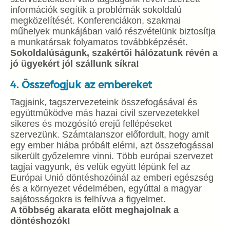
információk segítik a problémák sokoldalú
megközelítését. Konferenciákon, szakmai
műhelyek munkájában való részvételünk biztosítja
a munkatársak folyamatos továbbképzését.
Sokoldalúságunk, szakértői hálózatunk révén a
jó ügyekért jól szállunk síkra!
4. Összefogjuk az embereket
Tagjaink, tagszervezeteink összefogásával és
együttműködve más hazai civil szervezetekkel
sikeres és mozgósító erejű fellépéseket
szervezünk. Számtalanszor előfordult, hogy amit
egy ember hiába próbált elérni, azt összefogással
sikerült győzelemre vinni. Több európai szervezet
tagjai vagyunk, és velük együtt lépünk fel az
Európai Unió döntéshozóinál az emberi egészség
és a környezet védelmében, egyúttal a magyar
sajátosságokra is felhívva a figyelmet.
A többség akarata előtt meghajolnak a
döntéshozók!