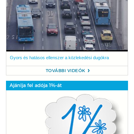
Gyors és hatásos ellenszer a közlekedési dugókra
TOVÁBBI VIDEÓK
Ajánlja fel adója 1%-át