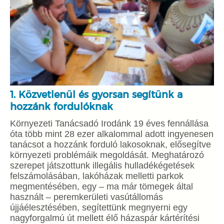
1. Közvetlenül és gyorsan segítünk a
hozzánk fordulóknak
Környezeti Tanácsadó Irodánk 19 éves fennállása
óta több mint 28 ezer alkalommal adott ingyenesen
tanácsot a hozzánk forduló lakosoknak, elősegítve
környezeti problémáik megoldását. Meghatározó
szerepet játszottunk illegális hulladékégetések
felszámolásában, lakóházak melletti parkok
megmentésében, egy – ma már tömegek által
használt – peremkerületi vasútállomás
újjáélesztésében, segítettünk megnyerni egy
nagyforgalmú út mellett élő házaspár kártérítési