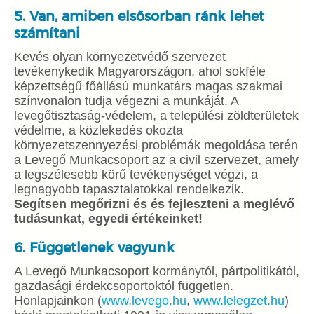
5. Van, amiben elsősorban ránk lehet
számítani
Kevés olyan környezetvédő szervezet
tevékenykedik Magyarországon, ahol sokféle
képzettségű főállású munkatárs magas szakmai
színvonalon tudja végezni a munkáját. A
levegőtisztaság-védelem, a települési zöldterületek
védelme, a közlekedés okozta
környezetszennyezési problémák megoldása terén
a Levegő Munkacsoport az a civil szervezet, amely
a legszélesebb körű tevékenységet végzi, a
legnagyobb tapasztalatokkal rendelkezik.
Segítsen megőrizni és és fejleszteni a meglévő
tudásunkat, egyedi értékeinket!
6. Függetlenek vagyunk
A Levegő Munkacsoport kormánytól, pártpolitikától,
gazdasági érdekcsoportoktól független.
Honlapjainkon (
www.levego.hu
,
www.lelegzet.hu
)