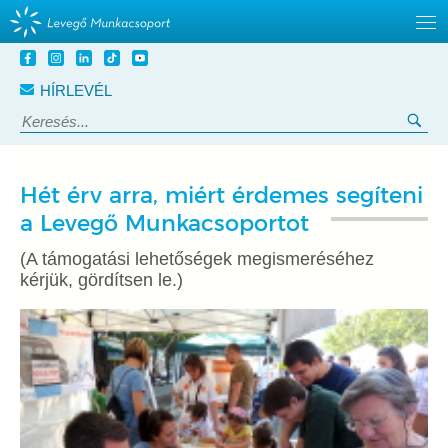
Tovább
a
HÍRLEVÉL
tartalomra
Keresés:
Ker
Hét érv arra, miért érdemes segíteni
a Levegő Munkacsoportot
(A támogatási lehetőségek megismeréséhez
kérjük, gördítsen le.)