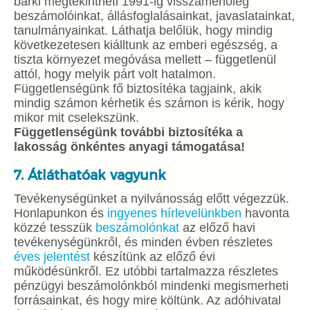
bárki megtekintheti 1991-ig visszamenőleg
beszámolóinkat, állásfoglalásainkat, javaslatainkat,
tanulmányainkat. Láthatja belőlük, hogy mindig
következetesen kiálltunk az emberi egészség, a
tiszta környezet megóvása mellett – függetlenül
attól, hogy melyik párt volt hatalmon.
Függetlenségünk fő biztosítéka tagjaink, akik
mindig számon kérhetik és számon is kérik, hogy
mikor mit cselekszünk.
Függetlenségünk további biztosítéka a
lakosság önkéntes anyagi támogatása!
7. Átláthatóak vagyunk
Tevékenységünket a nyilvánosság előtt végezzük.
Honlapunkon és
ingyenes hírlevelünkben
havonta
közzé tesszük
beszámolónkat
az előző havi
tevékenységünkről, és minden évben részletes
éves jelentést
készítünk az előző évi
működésünkről. Ez utóbbi tartalmazza részletes
pénzügyi beszámolónkból mindenki megismerheti
forrásainkat, és hogy mire költünk. Az adóhivatal