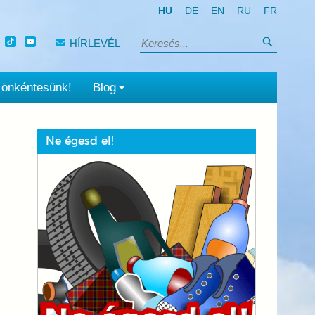
HU
DE
EN
RU
FR
Keresés
HÍRLEVÉL
Keresés:
 önkéntesünk!
Blog
Ne égesd el!