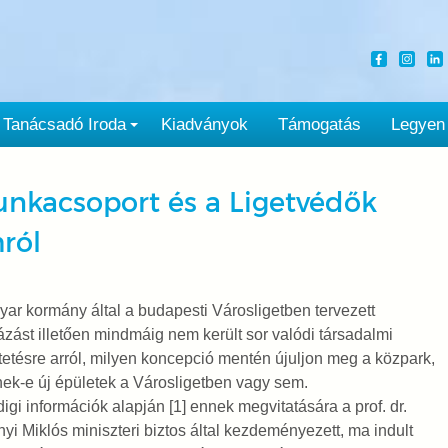
Tanácsadó Iroda
Kiadványok
Támogatás
Legyen
nkacsoport és a Ligetvédők
mról
ar kormány által a budapesti Városligetben tervezett
zást illetően mindmáig nem került sor valódi társadalmi
etésre arról, milyen koncepció mentén újuljon meg a közpark,
ek-e új épületek a Városligetben vagy sem.
igi információk alapján [1] ennek megvitatására a prof. dr.
yi Miklós miniszteri biztos által kezdeményezett, ma indult