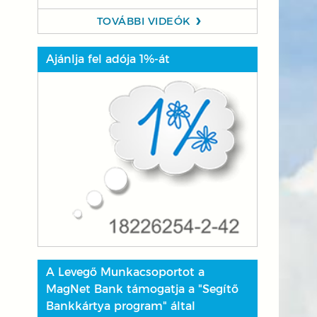
TOVÁBBI VIDEÓK
Ajánlja fel adója 1%-át
A Levegő Munkacsoportot a
MagNet Bank támogatja a "Segítő
Bankkártya program" által