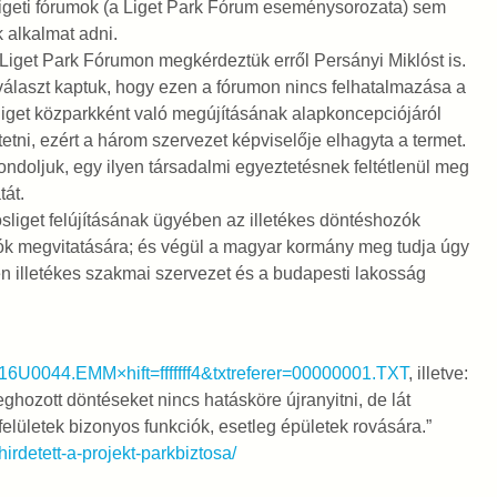
igeti fórumok (a Liget Park Fórum eseménysorozata) sem
 alkalmat adni.
Liget Park Fórumon megkérdeztük erről Persányi Miklóst is.
választ kaptuk, hogy ezen a fórumon nincs felhatalmazása a
iget közparkként való megújításának alapkoncepciójáról
etni, ezért a három szervezet képviselője elhagyta a termet.
ndoljuk, egy ilyen társadalmi egyeztetésnek feltétlenül meg
át.
liget felújításának ügyében az illetékes döntéshozók
k megvitatására; és végül a magyar kormány meg tudja úgy
en illetékes szakmai szervezet és a budapesti lakosság
=A16U0044.EMM×hift=fffffff4&txtreferer=00000001.TXT
, illetve:
hozott döntéseket nincs hatásköre újranyitni, de lát
elületek bizonyos funkciók, esetleg épületek rovására.”
irdetett-a-projekt-parkbiztosa/