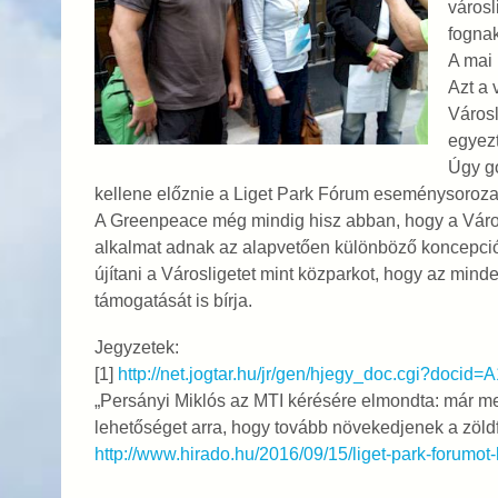
városl
fognak
A mai 
Azt a 
Városl
egyezt
Úgy go
kellene előznie a Liget Park Fórum eseménysorozat
A Greenpeace még mindig hisz abban, hogy a Város
alkalmat adnak az alapvetően különböző koncepció
újítani a Városligetet mint közparkot, hogy az mind
támogatását is bírja.
Jegyzetek:
[1]
http://net.jogtar.hu/jr/gen/hjegy_doc.cgi?docid
„Persányi Miklós az MTI kérésére elmondta: már meg
lehetőséget arra, hogy tovább növekedjenek a zöldf
http://www.hirado.hu/2016/09/15/liget-park-forumot-h