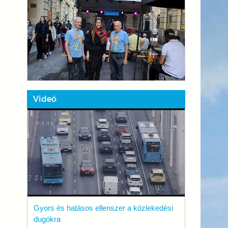
Videó
Gyors és hatásos ellenszer a közlekedési
dugókra