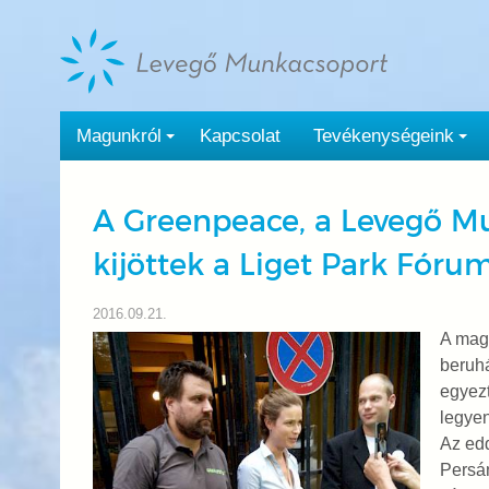
Tovább
a
tartalomra
Magunkról
Kapcsolat
Tevékenységeink
A Greenpeace, a Levegő Mu
kijöttek a Liget Park Fóru
2016.09.21.
A magy
beruhá
egyezt
legyen
Az edd
Persán