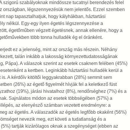
 A szigorú szabályoknak mindössze tucatnyi berendezés felel
z országban, légszennyezésük nem jelentős. Ezzel szemben
nt nap tapasztalhatjuk, hogy kályhákban, háztartási
y nélkül. Egy-egy ilyen égetés légszennyezése a
zött, égetőműben végzett égetésnek, annak ellenére, hogy a
getőművekben több tonna hulladék ég el óránként.
erjedt ez a jelenség, mint az ország más részein. Néhány
ezett, talán inkább a lakosság környezettudatosságának
, Pápa). A válaszok szerint az esetek csaknem felében (45%)
setenként a kertben. Leginkább háztartási hulladék kerül a
ot is. A kérdőív kitöltői leggyakrabban (28%) semmit sem
tben (26%) az égető figyelmét hívják fel a keletkező füst
athoz (19%), járási hivatalhoz (8%), rendőrséghez (7%) és a
lnak. Sajnálatos módon az esetek többségében (57%) a
fellépés, az elenyésző számban vezetett eredményre: a
eg az égetés. A válaszadók az égetés legfőbb okaként (56%)
dömséget nevezik meg, ezt követi a tudatlanság és a
(5%) tartják kizárólagos oknak a szegénységet (ebben az