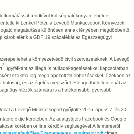
letformálással rendkívül költséghatékonyan lehetne
entette ki Lenkei Péter, a Levegő Munkacsoport Környezeti
alogató magatartása különösen annak fényében megdöbbentő,
 károk elérik a GDP 19 százalékát az Egészségügyi
zerepe lehet a környezetvédő civil szervezeteknek. A Levegő
2
t
ügyfélként az illegális hulladékégetéssekkel kapcsolatban,
enként szakmailag megalapozott fellebbezésekkel. Ezekben az
a hatóság, és az égetés megszűnt. Elengedhetetlen tehát az
sági ügyintézők számára is a hatékonyabb, gyorsabb
tokat a Levegő Munkacsoport gyűjtötte 2016. április 7. és 20.
intaprojektje keretében. Az adatgyűjtés Facebook és Google
lakosai körében online kérdőív segítségével.A felmérésről
u/sites/default/files/Szemetegetes_tanulmany.pdf
címen,