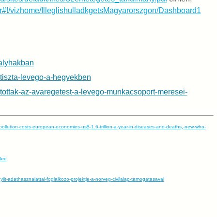
p.ter#!/vizhome/IlleglishulladkgetsMagyarorszgon/Dashboard1
kalyhakban
-tiszta-levego-a-hegyekben
ltottak-az-avaregetest-a-levego-munkacsoport-meresei-
pollution-costs-european-economies-us$-1.6-trillion-a-year-in-diseases-and-deaths,-new-who-
kre
ilt-adathasznalattal-foglalkozo-projektje-a-norveg-civilalap-tamogatasaval