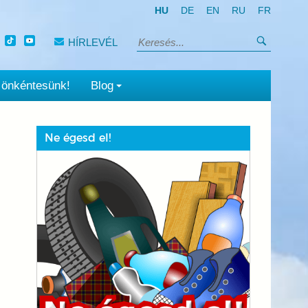
HU
DE
EN
RU
FR
Keresés
HÍRLEVÉL
Keresés:
 önkéntesünk!
Blog
Ne égesd el!