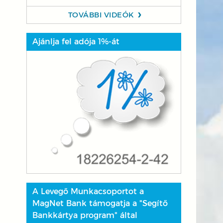
TOVÁBBI VIDEÓK
Ajánlja fel adója 1%-át
A Levegő Munkacsoportot a
MagNet Bank támogatja a "Segítő
Bankkártya program" által