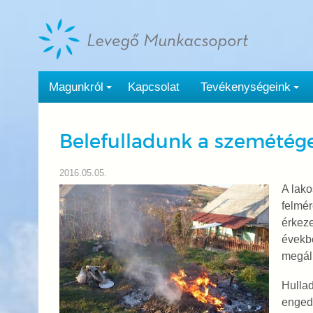
Tovább
a
tartalomra
Magunkról
Kapcsolat
Tevékenységeink
Belefulladunk a szemétég
2016.05.05.
A lako
felmér
érkeze
évekb
megáll
Hullad
engedé