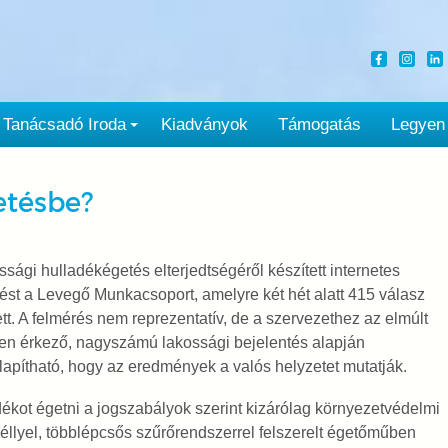
Tanácsadó Iroda
Kiadványok
Támogatás
Legyen
etésbe?
ssági hulladékégetés elterjedtségéről készített internetes
ést a Levegő Munkacsoport, amelyre két hét alatt 415 válasz
tt. A felmérés nem reprezentatív, de a szervezethez az elmúlt
en érkező, nagyszámú lakossági bejelentés alapján
apítható, hogy az eredmények a valós helyzetet mutatják.
ékot égetni a jogszabályok szerint kizárólag környezetvédelmi
llyel, többlépcsős szűrőrendszerrel felszerelt égetőműben