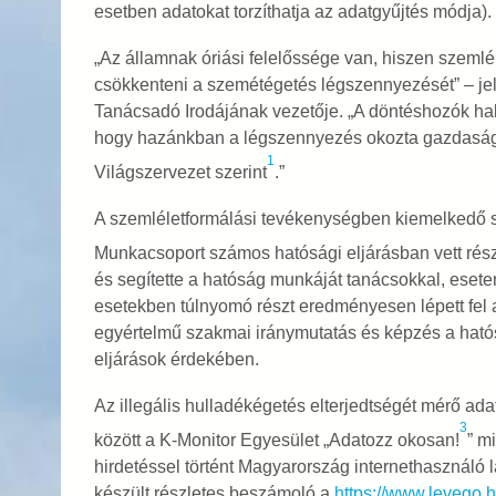
esetben adatokat torzíthatja az adatgyűjtés módja).
„Az államnak óriási felelőssége van, hiszen szemlé
csökkenteni a szemétégetés légszennyezését” – jel
Tanácsadó Irodájának vezetője. „A döntéshozók h
hogy hazánkban a légszennyezés okozta gazdasági
1
Világszervezet szerint
.”
A szemléletformálási tevékenységben kiemelkedő s
Munkacsoport számos hatósági eljárásban vett rész
és segítette a hatóság munkáját tanácsokkal, eset
esetekben túlnyomó részt eredményesen lépett fel 
egyértelmű szakmai iránymutatás és képzés a ható
eljárások érdekében.
Az illegális hulladékégetés elterjedtségét mérő ada
3
között a K-Monitor Egyesület „Adatozz okosan!
” m
hirdetéssel történt Magyarország internethasználó 
készült részletes beszámoló a
https://www.levego.h