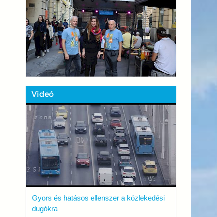
Videó
Gyors és hatásos ellenszer a közlekedési
dugókra