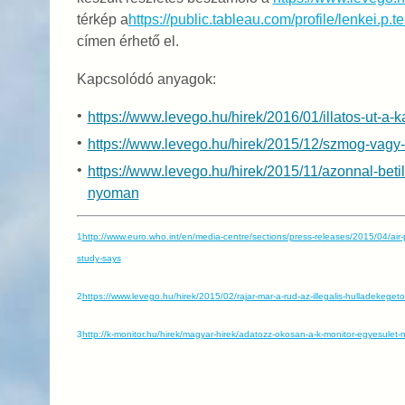
térkép a
https://public.tableau.com/profile/lenkei.
címen érhető el.
Kapcsolódó anyagok:
https://www.levego.hu/hirek/2016/01/illatos-ut-a-
https://www.levego.hu/hirek/2015/12/szmog-vagy
https://www.levego.hu/hirek/2015/11/azonnal-beti
nyoman
1
http://www.euro.who.int/en/media-centre/sections/press-releases/2015/04/air-
study-says
2
https://www.levego.hu/hirek/2015/02/rajar-mar-a-rud-az-illegalis-hulladekegeto
3
http://k-monitor.hu/hirek/magyar-hirek/adatozz-okosan-a-k-monitor-egyesulet-ny