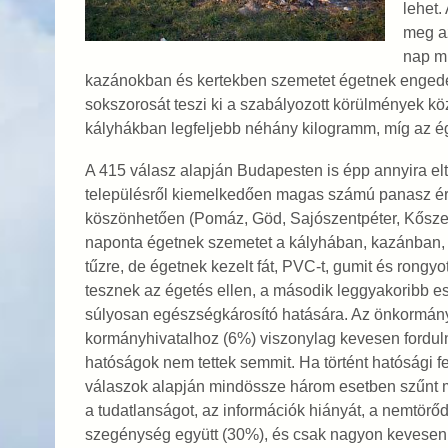
lehet.
meg a
nap mi
kazánokban és kertekben szemetet égetnek engedél
sokszorosát teszi ki a szabályozott körülmények kö
kályhákban legfeljebb néhány kilogramm, míg az é
A 415 válasz alapján Budapesten is épp annyira elt
településről kiemelkedően magas számú panasz érk
köszönhetően (Pomáz, Göd, Sajószentpéter, Kőszeg
naponta égetnek szemetet a kályhában, kazánban, e
tűzre, de égetnek kezelt fát, PVC-t, gumit és rongy
tesznek az égetés ellen, a második leggyakoribb ese
súlyosan egészségkárosító hatására. Az önkormányz
kormányhivatalhoz (6%) viszonylag kevesen fordu
hatóságok nem tettek semmit. Ha történt hatósági 
válaszok alapján mindössze három esetben szűnt m
a tudatlanságot, az információk hiányát, a nemtörő
szegénység együtt (30%), és csak nagyon kevesen 