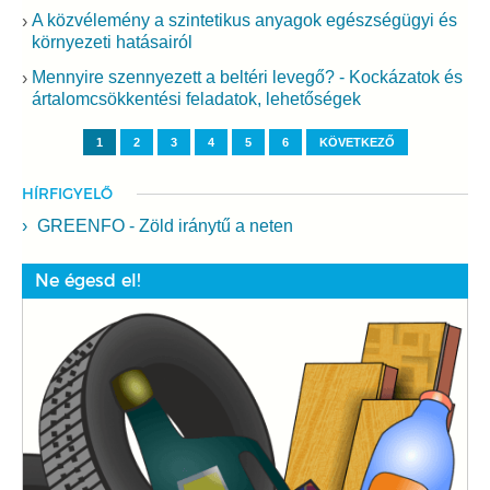
A közvélemény a szintetikus anyagok egészségügyi és
környezeti hatásairól
Mennyire szennyezett a beltéri levegő? - Kockázatok és
ártalomcsökkentési feladatok, lehetőségek
1
2
3
4
5
6
KÖVETKEZŐ
HÍRFIGYELŐ
GREENFO - Zöld iránytű a neten
Ne égesd el!