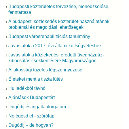
Budapesti közterületek tervezése, menedzselése,
fenntartása
A budapesti közlekedés közterület-használatának
problémái és megoldási lehetőségek
Budapest városrehabilitációs tanulmány
Javaslatok a 2017. évi állami költségvetéshez
Javaslatok a közlekedési eredetű üvegházgáz-
kibocsátás csökkentésére Magyarországon
A lakossági tüzelés légszennyezése
Életeket ment a tiszta fûtés
Hulladékból távhő
Ajánlások Budapestért
Dugódíj és ingatlanforgalom
Ne égesd el - szórólap
Dugódíj – de hogyan?