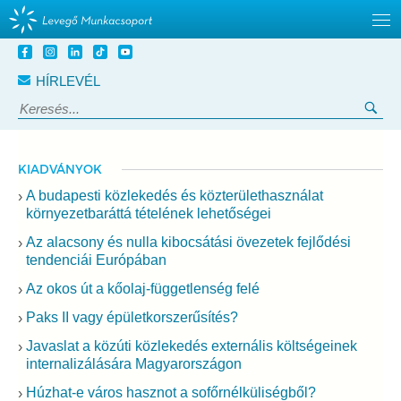
Tovább
a
HÍRLEVÉL
tartalomra
Keresés:
Ker
KIADVÁNYOK
A budapesti közlekedés és közterülethasználat
környezetbaráttá tételének lehetőségei
Az alacsony és nulla kibocsátási övezetek fejlődési
tendenciái Európában
Az okos út a kőolaj-függetlenség felé
Paks II vagy épületkorszerűsítés?
Javaslat a közúti közlekedés externális költségeinek
internalizálására Magyarországon
Húzhat-e város hasznot a sofőrnélküliségből?