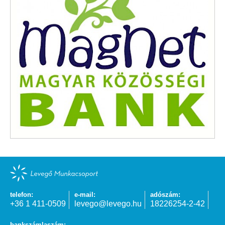
telefon:
e-mail:
adószám:
+36 1 411-0509
levego@levego.hu
18226254-2-42
bankszámlaszám: