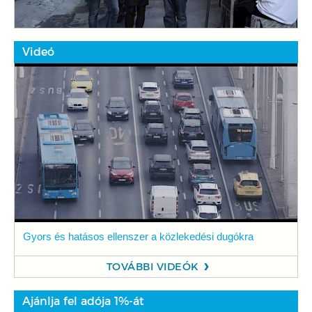
Videó
Gyors és hatásos ellenszer a közlekedési dugókra
TOVÁBBI VIDEÓK
Ajánlja fel adója 1%-át