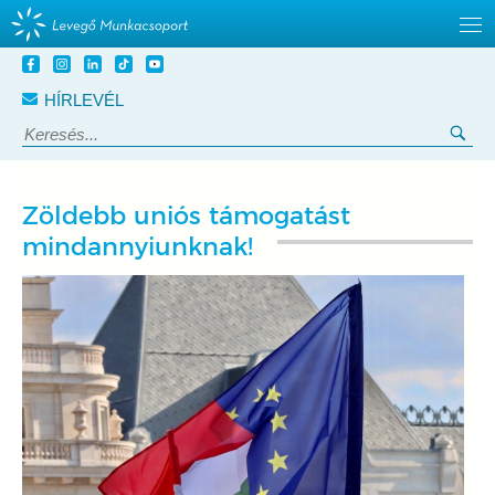
Tovább
a
HÍRLEVÉL
tartalomra
Keresés:
Ker
Zöldebb uniós támogatást
mindannyiunknak!