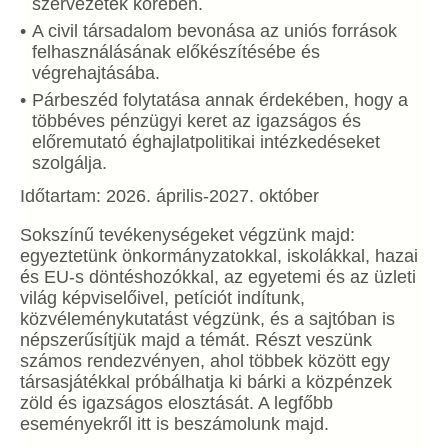
szervezetek körében.
A civil társadalom bevonása az uniós források
felhasználásának előkészítésébe és
végrehajtásába.
Párbeszéd folytatása annak érdekében, hogy a
többéves pénzügyi keret az igazságos és
előremutató éghajlatpolitikai intézkedéseket
szolgálja.
Időtartam: 2026. április-2027. október
Sokszínű tevékenységeket végzünk majd:
egyeztetünk önkormányzatokkal, iskolákkal, hazai
és EU-s döntéshozókkal, az egyetemi és az üzleti
világ képviselőivel, petíciót indítunk,
közvéleménykutatást végzünk, és a sajtóban is
népszerűsítjük majd a témát. Részt veszünk
számos rendezvényen, ahol többek között egy
társasjátékkal próbálhatja ki bárki a közpénzek
zöld és igazságos elosztását. A legfőbb
eseményekről itt is beszámolunk majd.