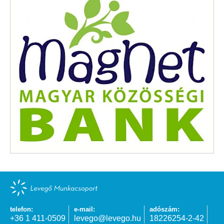
telefon:
e-mail:
adószám:
+36 1 411-0509
levego@levego.hu
18226254-2-42