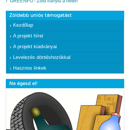
GREENFO - Zöld iránytű a neten
Zöldebb uniós támogatást
Kezdőlap
A projekt hírei
A projekt kiadványai
Levelezés döntéshozókkal
Hasznos linkek
Ne égesd el!