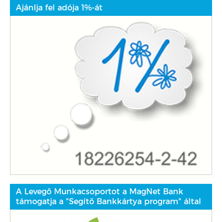
Ajánlja fel adója 1%-át
A Levegő Munkacsoportot a MagNet Bank
támogatja a "Segítő Bankkártya program" által