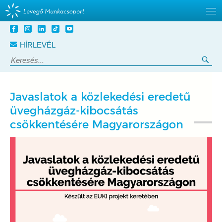
Tovább
a
HÍRLEVÉL
tartalomra
Keresés:
Ker
Javaslatok a közlekedési eredetű
üvegházgáz-kibocsátás
csökkentésére Magyarországon