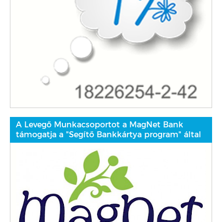
A Levegő Munkacsoportot a MagNet Bank
támogatja a "Segítő Bankkártya program" által