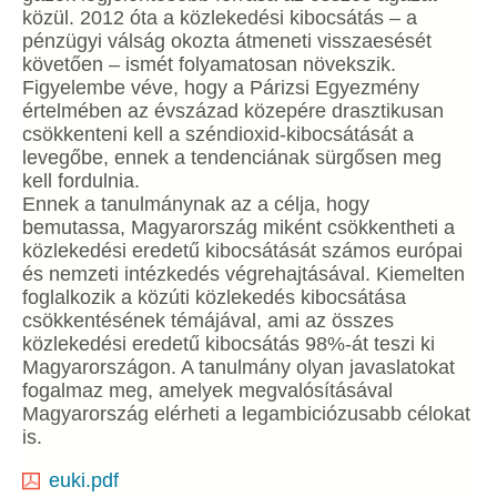
közül. 2012 óta a közlekedési kibocsátás – a
pénzügyi válság okozta átmeneti visszaesését
követően – ismét folyamatosan növekszik.
Figyelembe véve, hogy a Párizsi Egyezmény
értelmében az évszázad közepére drasztikusan
csökkenteni kell a széndioxid-kibocsátását a
levegőbe, ennek a tendenciának sürgősen meg
kell fordulnia.
Ennek a tanulmánynak az a célja, hogy
bemutassa, Magyarország miként csökkentheti a
közlekedési eredetű kibocsátását számos európai
és nemzeti intézkedés végrehajtásával. Kiemelten
foglalkozik a közúti közlekedés kibocsátása
csökkentésének témájával, ami az összes
közlekedési eredetű kibocsátás 98%-át teszi ki
Magyarországon. A tanulmány olyan javaslatokat
fogalmaz meg, amelyek megvalósításával
Magyarország elérheti a legambiciózusabb célokat
is.
euki.pdf