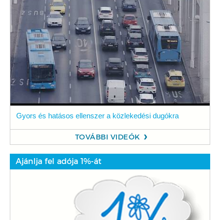
Gyors és hatásos ellenszer a közlekedési dugókra
TOVÁBBI VIDEÓK
Ajánlja fel adója 1%-át