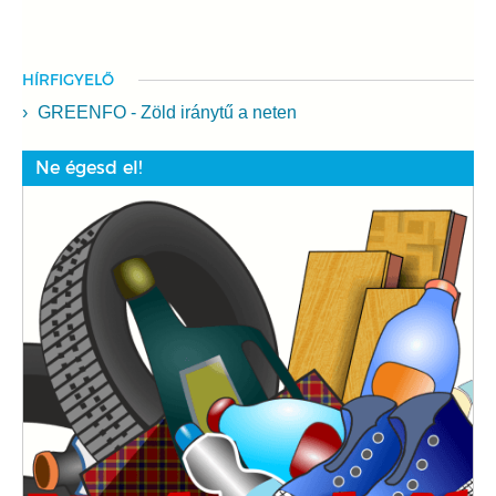
HÍRFIGYELŐ
GREENFO - Zöld iránytű a neten
Ne égesd el!