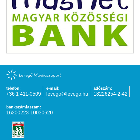
telefon:
e-mail:
adószám:
+36 1 411-0509
levego@levego.hu
18226254-2-42
bankszámlaszám:
16200223-10030620