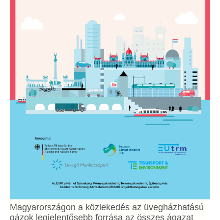
Magyarországon a közlekedés az üvegházhatású
gázok legjelentősebb forrása az összes ágazat