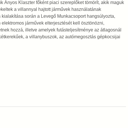
ik Ányos Klaszter főként piaci szereplőket tömörít, akik maguk
ekeltek a villannyal hajtott járművek használatának
 kialakítása során a Levegő Munkacsoport hangsúlyozta,
 elektromos járművek elterjesztését kell ösztönözni,
nek hozzá, illetve amelyek futásteljesítménye az átlagosnál
kétkerekűek, a villanybuszok, az autómegosztás gépkocsijai