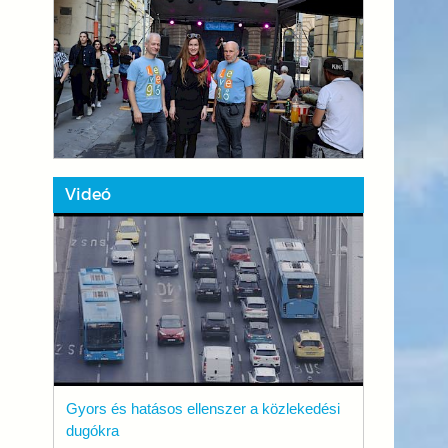
Videó
Gyors és hatásos ellenszer a közlekedési
dugókra