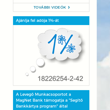
TOVÁBBI VIDEÓK
Ajánlja fel adója 1%-át
A Levegő Munkacsoportot a
MagNet Bank támogatja a "Segítő
Bankkártya program" által