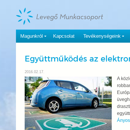
Tovább
a
tartalomra
Magunkról
Kapcsolat
Tevékenységeink
Együttműködés az elektrom
2016.02.17.
A közl
robban
Európa
üvegh
draszt
együt
Ányos 