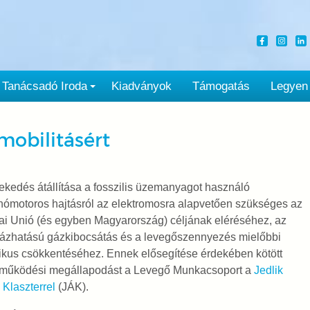
Tanácsadó Iroda
Kiadványok
Támogatás
Legyen
obilitásért
ekedés átállítása a fosszilis üzemanyagot használó
ómotoros hajtásról az elektromosra alapvetően szükséges az
i Unió (és egyben Magyarország) céljának eléréséhez, az
ázhatású gázkibocsátás és a levegőszennyezés mielőbbi
ikus csökkentéséhez. Ennek elősegítése érdekében kötött
tműködési megállapodást a Levegő Munkacsoport a
Jedlik
Klaszterrel
(JÁK).