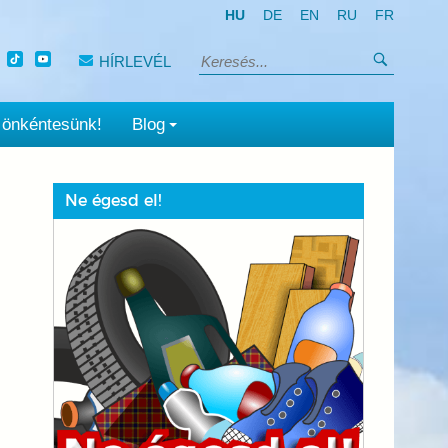
HU
DE
EN
RU
FR
Keresés
HÍRLEVÉL
Keresés:
 önkéntesünk!
Blog
Ne égesd el!