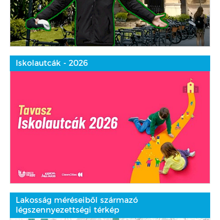
Iskolautcák - 2026
Lakosság méréseiből származó
légszennyezettségi térkép