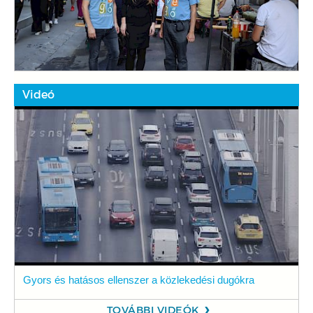
Videó
Gyors és hatásos ellenszer a közlekedési dugókra
TOVÁBBI VIDEÓK