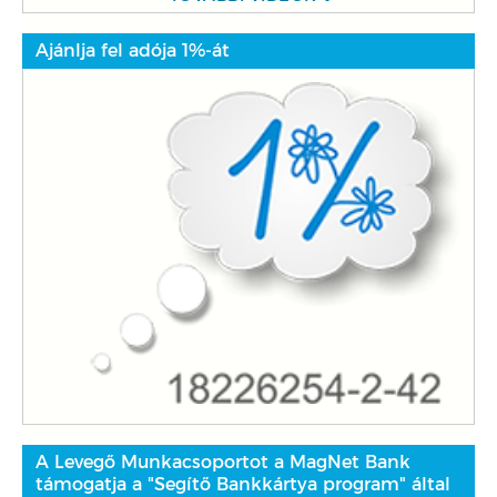
Ajánlja fel adója 1%-át
A Levegő Munkacsoportot a MagNet Bank
támogatja a "Segítő Bankkártya program" által