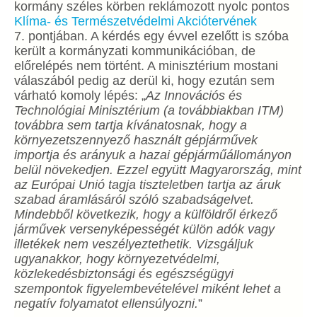
kormány széles körben reklámozott nyolc pontos
Klíma- és Természetvédelmi Akciótervének
7. pontjában. A kérdés egy évvel ezelőtt is szóba
került a kormányzati kommunikációban, de
előrelépés nem történt. A minisztérium mostani
válaszából pedig az derül ki, hogy ezután sem
várható komoly lépés: „
Az Innovációs és
Technológiai Minisztérium (a továbbiakban ITM)
továbbra sem tartja kívánatosnak, hogy a
környezetszennyező használt gépjárművek
importja és arányuk a hazai gépjárműállományon
belül növekedjen. Ezzel együtt Magyarország, mint
az Európai Unió tagja tiszteletben tartja az áruk
szabad áramlásáról szóló szabadságelvet.
Mindebből következik, hogy a külföldről érkező
járművek versenyképességét külön adók vagy
illetékek nem veszélyeztethetik. Vizsgáljuk
ugyanakkor, hogy környezetvédelmi,
közlekedésbiztonsági és egészségügyi
szempontok figyelembevételével miként lehet a
negatív folyamatot ellensúlyozni.
”