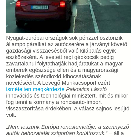
Nyugat-európai országok sok pénzzel ösztönzik
állampolgáraikat az autócserére a járványt követő
gazdasági visszaesésből való kilábalás egyik
eszközeként. A levetett régi gépkocsik pedig
zavartalanul folytathatják hadjáratukat a magyar
emberek egészsége ellen és a magyarországi
közlekedés széndioxid-kibocsátásának
növeléséért. A Levegő Munkacsoport ezért
ismételten megkérdezte
Palkovics László
innovációs és technológiai minisztert, mit és mikor
fog tenni a kormány a roncsautó-import
visszaszorítása érdekében. A válasz sajnos lesújtó
volt.
„
Nem leszünk Európa roncstemetője, a szennyező
autók behozatalát szigorúan korlátozzuk.
” – áll a