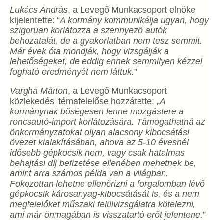
Lukács András
, a Levegő Munkacsoport elnöke
kijelentette: “
A kormány kommunikálja ugyan, hogy
szigorúan korlátozza a szennyező autók
behozatalát, de a gyakorlatban nem tesz semmit.
Már évek óta mondják, hogy vizsgálják a
lehetőségeket, de eddig ennek semmilyen kézzel
fogható eredményét nem láttuk.
”
Vargha Márton
, a Levegő Munkacsoport
közlekedési témafelelőse hozzátette: „
A
kormánynak bőségesen lenne mozgástere a
roncsautó-import korlátozására. Támogathatná az
önkormányzatokat olyan alacsony kibocsátási
övezet kialakításában, ahova az 5-10 évesnél
idősebb gépkocsik nem, vagy csak hatalmas
behajtási díj befizetése ellenében mehetnek be,
amint arra számos példa van a világban.
Fokozottan lehetne ellenőrizni a forgalomban lévő
gépkocsik károsanyag-kibocsátását is, és a nem
megfelelőket műszaki felülvizsgálatra kötelezni,
ami már önmagában is visszatartó erőt jelentene.
”