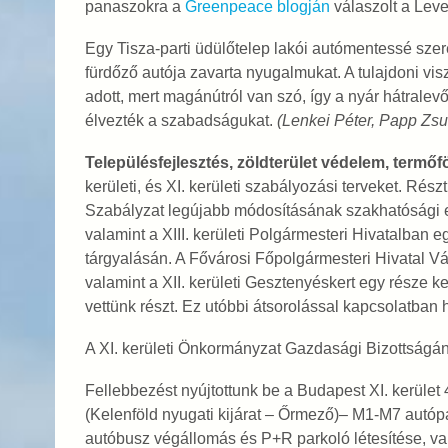
panaszokra a
Greenpeace blogján
válaszolt a Lev
Egy Tisza-parti üdülőtelep lakói autómentessé szere
fürdőző autója zavarta nyugalmukat. A tulajdoni vi
adott, mert magánútról van szó, így a nyár hátrale
élvezték a szabadságukat.
(Lenkei Péter, Papp Zs
Településfejlesztés, zöldterület védelem, termőf
kerületi, és XI. kerületi szabályozási terveket. Rés
Szabályzat legújabb módosításának szakhatósági e
valamint a XIII. kerületi Polgármesteri Hivatalban 
tárgyalásán. A Fővárosi Főpolgármesteri Hivatal Vár
valamint a XII. kerületi Gesztenyéskert egy része 
vettünk részt. Ez utóbbi átsorolással kapcsolatban 
A XI. kerületi Önkormányzat Gazdasági Bizottságána
Fellebbezést nyújtottunk be a Budapest XI. kerület
(Kelenföld nyugati kijárat – Őrmező)– M1-M7 autó
autóbusz végállomás és P+R parkoló létesítése, val