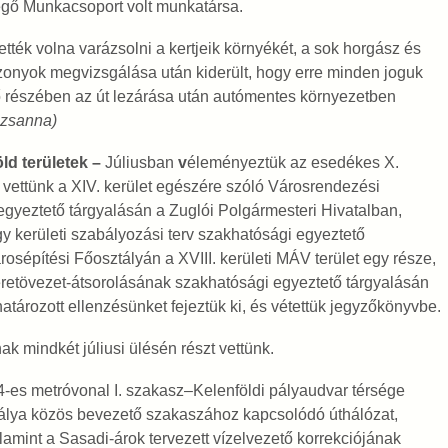
egő Munkacsoport volt munkatársa.
tték volna varázsolni a kertjeik környékét, a sok horgász és
szonyok megvizsgálása után kiderült, hogy erre minden joguk
vő részében az út lezárása után autómentes környezetben
uzsanna)
öld területek –
Júliusban
v
éleményeztük az esedékes X.
zt vettünk a XIV. kerület egészére szóló Városrendezési
gyeztető tárgyalásán a Zuglói Polgármesteri Hivatalban,
egy kerületi szabályozási terv szakhatósági egyeztető
osépítési Főosztályán a XVIII. kerületi MÁV terület egy része,
keretövezet-átsorolásának szakhatósági egyeztető tárgyalásán
határozott ellenzésünket fejeztük ki, és vétettük jegyzőkönyvbe.
k mindkét júliusi ülésén részt vettünk.
 4-es metróvonal I. szakasz–Kelenföldi pályaudvar térsége
pálya közös bevezető szakaszához kapcsolódó úthálózat,
amint a Sasadi-árok tervezett vízelvezető korrekciójának