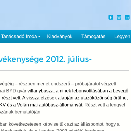
Tanácsadó Iroda
Kiadványok
Támogatás
Legyen
ékenysége 2012. július-
végéig – részben menetrendszerű – próbajáratot végzett
nai BYD gyár
villanybusza, aminek lebonyolításában a Levegő
részt vett. A visszajelzések alapján az utazóközönség örülne,
BKV és a Volán mai autóbusz-állományát.
Részt vett a lengyel
uszának bemutatóján.
ában következetesen képviseltük azt az álláspontot, hogy a