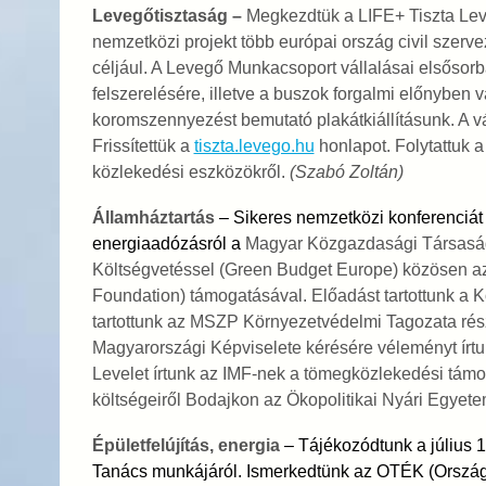
Levegőtisztaság –
Megkezdtük a LIFE+ Tiszta Leve
nemzetközi projekt több európai ország civil szerve
céljául. A Levegő Munkacsoport vállalásai elsősor
felszerelésére, illetve a buszok forgalmi előnyben 
koromszennyezést bemutató plakátkiállításunk. A v
Frissítettük a
tiszta.levego.hu
honlapot. Folytattuk a 
közlekedési eszközökről.
(Szabó Zoltán)
Államháztartás
– Sikeres nemzetközi konferenciát
energiaadózásról a
Magyar Közgazdasági Társaságg
Költségvetéssel (Green Budget Europe) közösen az
Foundation) támogatásával. Előadást tartottunk a
tartottunk az MSZP Környezetvédelmi Tagozata rész
Magyarországi Képviselete kérésére véleményt írtu
Levelet írtunk az IMF-nek a tömegközlekedési támo
költségeiről Bodajkon az Ökopolitikai Nyári Egyet
Épületfelújítás, energia
– Tájékozódtunk a július 1
Tanács munkájáról. Ismerkedtünk az OTÉK (Országo