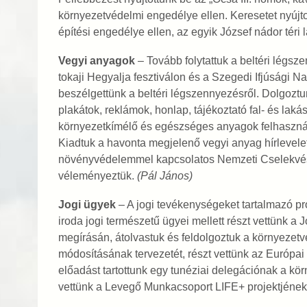
környezetvédelmi engedélye ellen. Keresetet nyújt
építési engedélye ellen, az egyik József nádor téri
Vegyi anyagok
– Tovább folytattuk a beltéri légsz
tokaji Hegyalja fesztiválon és a Szegedi Ifjúsági
beszélgettünk a beltéri légszennyezésről. Dolgozt
plakátok, reklámok, honlap, tájékoztató fal- és laká
környezetkímélő és egészséges anyagok felhasznál
Kiadtuk a havonta megjelenő vegyi anyag hírlevelet.
növényvédelemmel kapcsolatos Nemzeti Cselekvési 
véleményeztük.
(Pál János)
Jogi ügyek
– A jogi tevékenységeket tartalmazó pr
iroda jogi természetű ügyei mellett részt vettünk a 
megírásán, átolvastuk és feldolgoztuk a környezetv
módosításának tervezetét, részt vettünk az Európai 
előadást tartottunk egy tunéziai delegációnak a kör
vettünk a Levegő Munkacsoport LIFE+ projektjének 