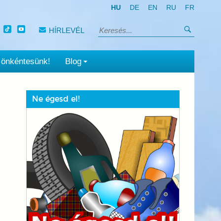
HU
DE
EN
RU
FR
Keresés
HÍRLEVÉL
Keresés:
 önkéntesünk!
Blog
Ne égesd el!