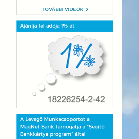
TOVÁBBI VIDEÓK
Ajánlja fel adója 1%-át
A Levegő Munkacsoportot a
MagNet Bank támogatja a "Segítő
Bankkártya program" által