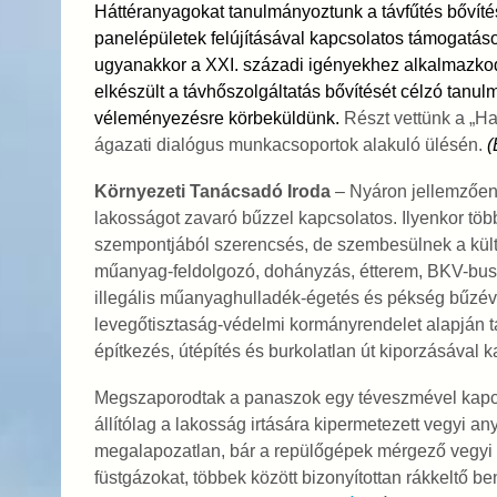
Háttéranyagokat tanulmányoztunk a távfűtés bőví
panelépületek felújításával kapcsolatos támogatás
ugyanakkor a XXI. századi igényekhez alkalmazko
elkészült a távhőszolgáltatás bővítését célzó tanu
véleményezésre körbeküldünk.
Részt vettünk a „Ha
ágazati dialógus munkacsoportok alakuló ülésén.
(
Környezeti Tanácsadó Iroda
– Nyáron jellemzően 
lakosságot zavaró bűzzel kapcsolatos. Ilyenkor töb
szempontjából szerencsés, de szembesülnek a kültér
műanyag-feldolgozó, dohányzás, étterem, BKV-buszo
illegális műanyaghulladék-égetés és pékség bűzéve
levegőtisztaság-védelmi kormányrendelet alapján ta
építkezés, útépítés és burkolatlan út kiporzásával
Megszaporodtak a panaszok egy téveszmével kapcso
állítólag a lakosság irtására kipermetezett vegyi an
megalapozatlan, bár a repülőgépek mérgező vegyi
füstgázokat, többek között bizonyítottan rákkeltő b