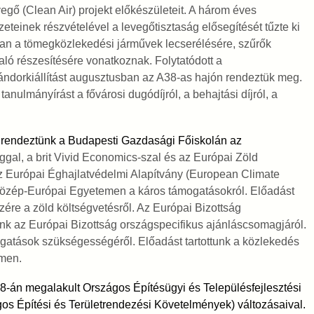
gő (Clean Air) projekt előkészületeit. A három éves
zeteinek részvételével a levegőtisztaság elősegítését tűzte ki
ban a tömegközlekedési járművek lecserélésére, szűrők
való részesítésére vonatkoznak. Folytatódott a
ándorkiállítást augusztusban az A38-as hajón rendeztük meg.
tanulmányírást a fővárosi dugódíjról, a behajtási díjról, a
 rendeztünk a Budapesti Gazdasági Főiskolán az
al, a brit Vivid Economics-szal és az Európai Zöld
 Európai Éghajlatvédelmi Alapítvány (European Climate
 Közép-Európai Egyetemen a káros támogatásokról. Előadást
ére a zöld költségvetésről. Az Európai Bizottság
nk az Európai Bizottság országspecifikus ajánláscsomagjáról.
gatások szükségességéről. Előadást tartottunk a közlekedés
emen.
8-án megalakult Országos Építésügyi és Településfejlesztési
s Építési és Területrendezési Követelmények) változásaival.