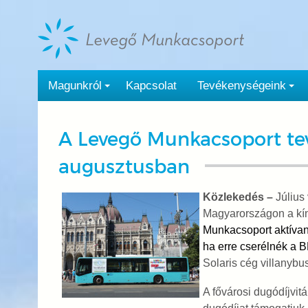
Tovább
a
tartalomra
Magunkról
Kapcsolat
Tevékenységeink
A Levegő Munkacsoport tev
augusztusban
Közlekedés –
Július 
Magyarországon a kí
Munkacsoport aktívan 
ha erre cserélnék a 
Solaris cég villanyb
A fővárosi dugódíjvit