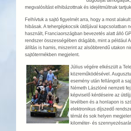
dugódíjat támogatjuk,
megvalósítást elhibázottnak és idejétmúltnak tartj
Felhívtuk a sajtó figyelmét arra, hogy a most alakult
hibásak. A tehergépkocsik útdíjával kapcsolatban
használt, Franciaországban bevezetés alatt álló GP
rendszer összességében drágább, mint a például 
állítás is hamis, miszerint az alsóbbrendű utakon n
sajtótermékben megjelent.
Július végére elkészült a Te
közreműködésével. Augusztusb
esemény után fellángolt a sa
Németh Lászlóné nemzeti fej
képviselő kérdéseire az útdíj
levélben és a honlapon is szó
elektronikus díjszedő rends
témát és sok helyen megjelent
kilométer- és szennyezésarán