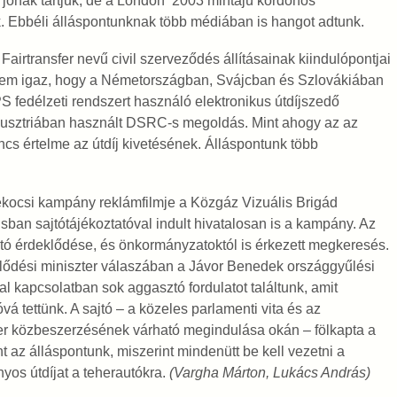
 jónak tartjuk, de a London ’2003 mintájú kordonos
uk. Ebbéli álláspontunknak több médiában is hangot adtunk.
 Fairtransfer nevű civil szerveződés állításainak kiindulópontjai
 nem igaz, hogy a Németországban, Svájcban és Szlovákiában
S fedélzeti rendszert használó elektronikus útdíjszedő
Ausztriában használt DSRC-s megoldás. Mint ahogy az az
incs értelme az útdíj kivetésének. Álláspontunk több
lekocsi kampány reklámfilmje a Közgáz Vizuális Brigád
an sajtótájékoztatóval indult hivatalosan is a kampány. Az
jtó érdeklődése, és önkormányzatoktól is érkezett megkeresés.
lődési miniszter válaszában a Jávor Benedek országgyűlési
jal kapcsolatban sok aggasztó fordulatot találtunk, amit
vá tettünk. A sajtó – a közeles parlamenti vita és az
zer közbeszerzésének várható megindulása okán – fölkapta a
 az álláspontunk, miszerint mindenütt be kell vezetni a
yos útdíjat a teherautókra.
(
Vargha Márton, Lukács András
)