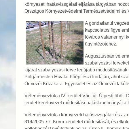
környezeti hatásvizsgálati eljárása tárgyában hozo
Országos Környezetvédelmi Természetvédelmi és V
A gondatlanul végzett
kapcsolatos figyelemf
főváros valamennyi k
ügyintézőjéhez.
Augusztusban vélemény
szabályozási terveket
kijárat szabályozási terve legújabb módosításának 
Polgármesteri Hivatal Főépítészi Irodáján, ahol sz
Őrmezői Közakarat Egyesület és az Őrmezői lakóte
Véleményeztük a IV. kerület Váci út–Újpesti öböl–
terület keretövezet módosítási hatástanulmányát a 
Véleményeztük a környezeti hatásvizsgálati és az 
314/2005. sz. Korm. rendelet módosítását, és elküld
Fellebbezést nyújtottunk be az „Ócsa III. homok, k