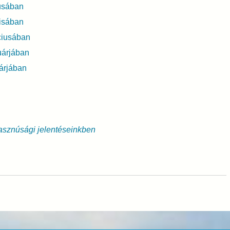
usában
isában
ciusában
uárjában
árjában
asznúsági jelentéseinkben