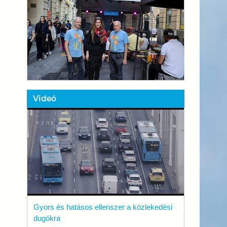
Videó
Gyors és hatásos ellenszer a közlekedési
dugókra