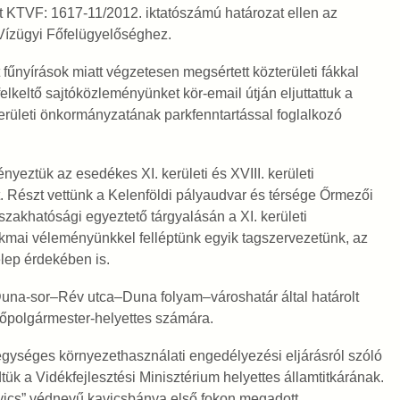
tt KTVF: 1617-11/2012. iktatószámú határozat ellen az
ízügyi Főfelügyelőséghez.
 fűnyírások miatt végzetesen megsértett közterületi fákkal
elkeltő sajtóközleményünket kör-email útján eljuttattuk a
erületi önkormányzatának parkfenntartással foglalkozó
eztük az esedékes XI. kerületi és XVIII. kerületi
. Részt vettünk a Kelenföldi pályaudvar és térsége Őrmezői
szakhatósági egyeztető tárgyalásán a XI. kerületi
akmai véleményünkkel felléptünk egyik tagszervezetünk, az
lep érdekében is.
Duna-sor–Rév utca–Duna folyam–városhatár által határolt
főpolgármester-helyettes számára.
egységes környezethasználati engedélyezési eljárásról szóló
tük a Vidékfejlesztési Minisztérium helyettes államtitkárának.
avics” védnevű kavicsbánya első fokon megadott