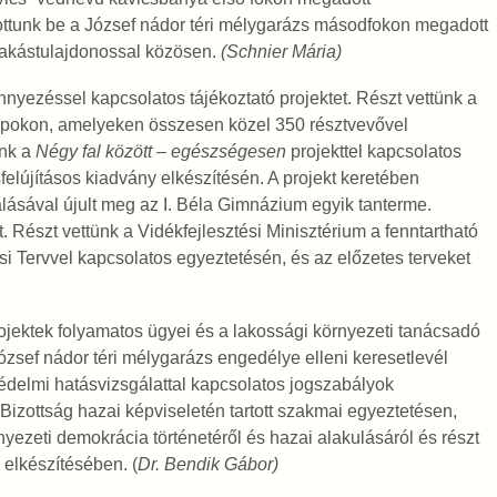
ottunk be a József nádor téri mélygarázs másodfokon megadott
 lakástulajdonossal közösen.
(Schnier Mária)
ennyezéssel kapcsolatos tájékoztató projektet. Részt vettünk a
 Napokon, amelyeken összesen közel 350 résztvevővel
unk a
Négy fal között – egészségesen
projekttel kapcsolatos
sfelújításos kiadvány elkészítésén. A projekt keretében
ásával újult meg az I. Béla Gimnázium egyik tanterme.
 Részt vettünk a Vidékfejlesztési Minisztérium a fenntartható
Tervvel kapcsolatos egyeztetésén, és az előzetes terveket
ojektek folyamatos ügyei és a lakossági környezeti tanácsadó
József nádor téri mélygarázs engedélye elleni keresetlevél
édelmi hatásvizsgálattal kapcsolatos jogszabályok
Bizottság hazai képviseletén tartott szakmai egyeztetésen,
nyezeti demokrácia történetéről és hazai alakulásáról és részt
elkészítésében. (
Dr. Bendik Gábor)