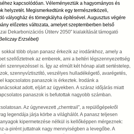
téséhez kapcsolódóan. Véleményeztük a hagyományos és
ok helyzetét. Megismerkedtünk egy természetközeli,
dó vályogház és tömegkályha építésével. Augusztus végére
lmány előzetes változata, amelyet szeptemberben belső
zai Dekarbonizációs Útiterv 2050” kialakítását támogató
Beliczay Erzsébet)
sokkal több olyan panasz érkezik az irodánkhoz, amely a
bet szellőztetnek az emberek, ami a beltéri légszennyezettség
i szennyezéssel is. Így az elmúlt két hónap alatt sertéstelep,
k, szennyvíztisztító, veszélyes hulladékégető, avarégetés,
l kapcsolatos panaszok is érkeztek. Irodánk a
nácsokat adott, eljárt az ügyekben. A száraz időjárás miatt
 kapcsolatos panaszok is befutottak nagyobb számban.
latosan. Az úgynevezett „chemtrail”, a repülőgépekről
yag legendája járja körbe a világhálót. A panasz teljesen
 anyagok kipermetezése nélkül is kellőképpen mérgeznek:
enz-a-pirént juttatnak nagy mennyiségben a levegőbe. A