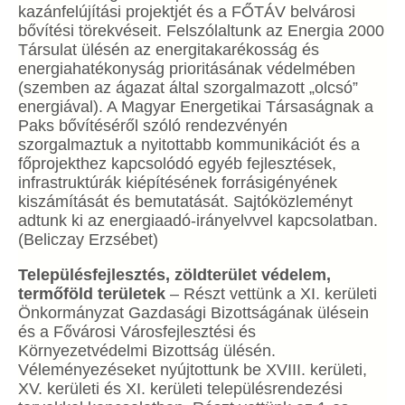
kazánfelújítási projektjét és a FŐTÁV belvárosi
bővítési törekvéseit. Felszólaltunk az Energia 2000
Társulat ülésén az energitakarékosság és
energiahatékonyság prioritásának védelmében
(szemben az ágazat által szorgalmazott „olcsó”
energiával). A Magyar Energetikai Társaságnak a
Paks bővítéséről szóló rendezvényén
szorgalmaztuk a nyitottabb kommunikációt és a
főprojekthez kapcsolódó egyéb fejlesztések,
infrastruktúrák kiépítésének forrásigényének
kiszámítását és bemutatását. Sajtóközleményt
adtunk ki az energiaadó-irányelvvel kapcsolatban.
(Beliczay Erzsébet)
Településfejlesztés, zöldterület védelem,
termőföld területek
– Részt vettünk a XI. kerületi
Önkormányzat Gazdasági Bizottságának ülésein
és a Fővárosi Városfejlesztési és
Környezetvédelmi Bizottság ülésén.
Véleményezéseket nyújtottunk be XVIII. kerületi,
XV. kerületi és XI. kerületi településrendezési