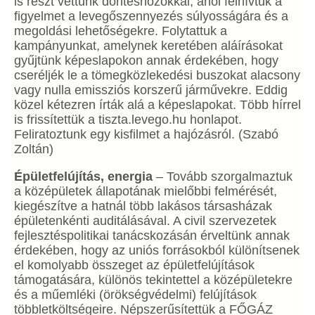
is részt vettünk döntéshozókkal, ahol felhívtuk a
figyelmet a levegőszennyezés súlyosságára és a
megoldási lehetőségekre. Folytattuk a
kampányunkat, amelynek keretében aláírásokat
gyűjtünk képeslapokon annak érdekében, hogy
cseréljék le a tömegközlekedési buszokat alacsony
vagy nulla emissziós korszerű járművekre. Eddig
közel kétezren írták alá a képeslapokat. Több hírrel
is frissítettük a tiszta.levego.hu honlapot.
Feliratoztunk egy kisfilmet a hajózásról. (Szabó
Zoltán)
Épületfelújítás, energia
– Tovább szorgalmaztuk
a középületek állapotának mielőbbi felmérését,
kiegészítve a hatnál több lakásos társasházak
épületenkénti auditálásával. A civil szervezetek
fejlesztéspolitikai tanácskozásán érveltünk annak
érdekében, hogy az uniós forrásokból különítsenek
el komolyabb összeget az épületfelújítások
támogatására, különös tekintettel a középületekre
és a műemléki (örökségvédelmi) felújítások
többletköltségeire. Népszerűsítettük a FŐGÁZ