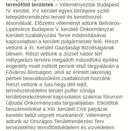
termőföld területek –
Véleményeztük Budapest
IV. kerület, XV. kerület egyes tömbjeire szóló
településrendezési terveit és keretövezet-
átsorolását. Előzetes véleményt adtunk Belváros-
Lipótváros Budapest V. kerületi Önkormányzat
Kerületi Szabályozási Terve módosításával
kapcsolatban a kerületi polgármester felé. Részt
vettünk a XI. Kerület Gazdasági Bizottságának
ülésein. Részt vettünk a József nádor téri
mélygarázs tervére megadott másodfokú építési
engedély miatt indított perünk első tárgyalásán a
Fővárosi Bíróságon, ahol az érintett lakosság
perbeli beavatkozóként csatlakozott hozzánk.
Részt vettünk a Sas-hegy déli lejtő,
természetvédelmi terület puffer zónája
területrendezésével kapcsolatos szakmai fórumon
Újbuda Önkormányzata tárgyalójában. Elküldtük
beszámolónkat a XIII. kerületi Civil pályázat
keretén belül végzett munkánkról. Véleményt
adtunk az Országos Területrendezési Terv
tervezetéhez termőföldvédelem és vízvédelem