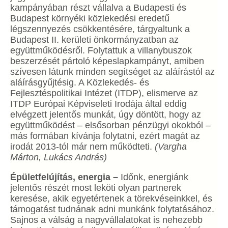
kampányában részt vállalva a Budapesti és
Budapest környéki közlekedési eredetű
légszennyezés csökkentésére, tárgyaltunk a
Budapest II. kerületi önkormányzatban az
együttműködésről. Folytattuk a villanybuszok
beszerzését pártoló képeslapkampányt, amiben
szívesen látunk minden segítséget az aláírástól az
aláírásgyűjtésig. A Közlekedés- és
Fejlesztéspolitikai Intézet (ITDP), elismerve az
ITDP Európai Képviseleti Irodája által eddig
elvégzett jelentős munkát, úgy döntött, hogy az
együttműködést – elsősorban pénzügyi okokból –
más formában kívánja folytatni, ezért magát az
irodát 2013-tól már nem működteti.
(Vargha
Márton, Lukács András)
Épületfelújítás, energia –
Időnk, energiánk
jelentős részét most leköti olyan partnerek
keresése, akik egyetértenek a törekvéseinkkel, és
támogatást tudnának adni munkánk folytatásához.
Sajnos a válság a nagyvállalatokat is nehezebb