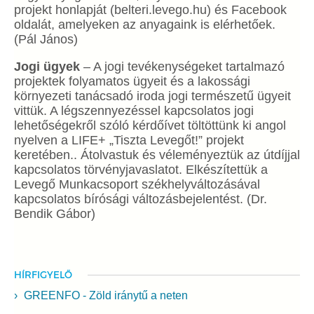
projekt honlapját (belteri.levego.hu) és Facebook
oldalát, amelyeken az anyagaink is elérhetőek.
(Pál János)
Jogi ügyek
– A jogi tevékenységeket tartalmazó
projektek folyamatos ügyeit és a lakossági
környezeti tanácsadó iroda jogi természetű ügyeit
vittük. A légszennyezéssel kapcsolatos jogi
lehetőségekről szóló kérdőívet töltöttünk ki angol
nyelven a LIFE+ „Tiszta Levegőt!” projekt
keretében.. Átolvastuk és véleményeztük az útdíjjal
kapcsolatos törvényjavaslatot. Elkészítettük a
Levegő Munkacsoport székhelyváltozásával
kapcsolatos bírósági változásbejelentést. (Dr.
Bendik Gábor)
HÍRFIGYELŐ
GREENFO - Zöld iránytű a neten