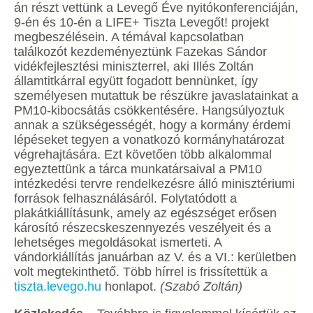
án részt vettünk a Levegő Éve nyitókonferenciáján,
9-én és 10-én a LIFE+ Tiszta Levegőt! projekt
megbeszélésein. A témával kapcsolatban
találkozót kezdeményeztünk Fazekas Sándor
vidékfejlesztési miniszterrel, aki Illés Zoltán
államtitkárral együtt fogadott bennünket, így
személyesen mutattuk be részükre javaslatainkat a
PM10-kibocsátás csökkentésére. Hangsúlyoztuk
annak a szükségességét, hogy a kormány érdemi
lépéseket tegyen a vonatkozó kormányhatározat
végrehajtására. Ezt követően több alkalommal
egyeztettünk a tárca munkatársaival a PM10
intézkedési tervre rendelkezésre álló minisztériumi
források felhasználásáról. Folytatódott a
plakátkiállításunk, amely az egészséget erősen
károsító részecskeszennyezés veszélyeit és a
lehetséges megoldásokat ismerteti. A
vándorkiállítás januárban az V. és a VI.: kerületben
volt megtekinthető. Több hírrel is frissítettük a
tiszta.levego.hu
honlapot.
(Szabó Zoltán)