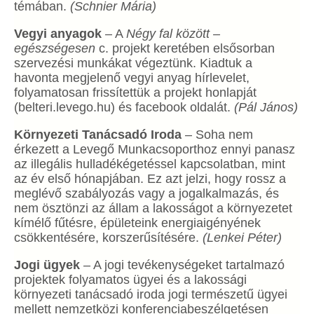
témában.
(Schnier Mária)
Vegyi anyagok
– A
Négy fal között –
egészségesen
c. projekt keretében elsősorban
szervezési munkákat végeztünk. Kiadtuk a
havonta megjelenő vegyi anyag hírlevelet,
folyamatosan frissítettük a projekt honlapját
(belteri.levego.hu) és facebook oldalát.
(Pál János)
Környezeti Tanácsadó Iroda
– Soha nem
érkezett a Levegő Munkacsoporthoz ennyi panasz
az illegális hulladékégetéssel kapcsolatban, mint
az év első hónapjában. Ez azt jelzi, hogy rossz a
meglévő szabályozás vagy a jogalkalmazás, és
nem ösztönzi az állam a lakosságot a környezetet
kímélő fűtésre, épületeink energiaigényének
csökkentésére, korszerűsítésére.
(Lenkei Péter)
Jogi ügyek
– A jogi tevékenységeket tartalmazó
projektek folyamatos ügyei és a lakossági
környezeti tanácsadó iroda jogi természetű ügyei
mellett nemzetközi konferenciabeszélgetésen