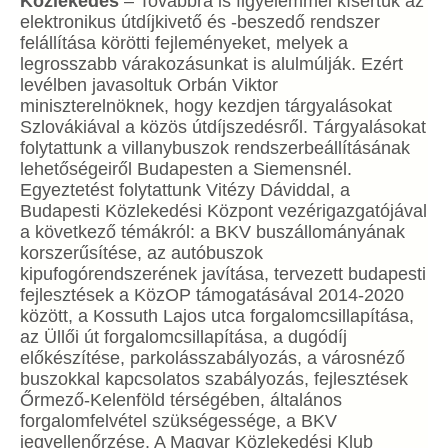
Közlekedés
– Továbbra is figyelemmel kísértük az
elektronikus útdíjkivető és -beszedő rendszer
felállítása körötti fejleményeket, melyek a
legrosszabb várakozásunkat is alulmúlják. Ezért
levélben javasoltuk Orbán Viktor
miniszterelnöknek, hogy kezdjen tárgyalásokat
Szlovákiával a közös útdíjszedésről. Tárgyalásokat
folytattunk a villanybuszok rendszerbeállításának
lehetőségeiről Budapesten a Siemensnél.
Egyeztetést folytattunk Vitézy Dáviddal, a
Budapesti Közlekedési Központ vezérigazgatójával
a következő témákról: a BKV buszállományának
korszerűsítése, az autóbuszok
kipufogórendszerének javítása, tervezett budapesti
fejlesztések a KözOP támogatásával 2014-2020
között, a Kossuth Lajos utca forgalomcsillapítása,
az Üllői út forgalomcsillapítása, a dugódíj
előkészítése, parkolásszabályozás, a városnéző
buszokkal kapcsolatos szabályozás, fejlesztések
Őrmező-Kelenföld térségében, általános
forgalomfelvétel szükségessége, a BKV
jegyellenőrzése. A Magyar Közlekedési Klub