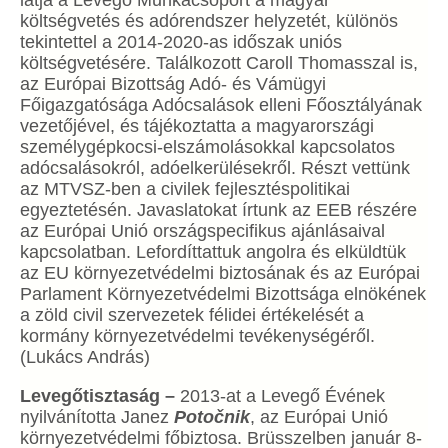
látja a Levegő Munkacsoport a magyar
költségvetés és adórendszer helyzetét, különös
tekintettel a 2014-2020-as időszak uniós
költségvetésére. Találkozott Caroll Thomasszal is,
az Európai Bizottság Adó- és Vámügyi
Főigazgatósága Adócsalások elleni Főosztályának
vezetőjével, és tájékoztatta a magyarországi
személygépkocsi-elszámolásokkal kapcsolatos
adócsalásokról, adóelkerülésekről.
Részt vettünk
az MTVSZ-ben a civilek fejlesztéspolitikai
egyeztetésén. Javaslatokat írtunk az EEB részére
az Európai Unió országspecifikus ajánlásaival
kapcsolatban. Lefordíttattuk angolra és elküldtük
az EU környezetvédelmi biztosának és az Európai
Parlament Környezetvédelmi Bizottsága elnökének
a zöld civil szervezetek félidei értékelését a
kormány környezetvédelmi tevékenységéről.
(Lukács András)
Levegőtisztaság –
2013-at a Levegő Évének
nyilvánította Janez
Potočnik
, az Európai Unió
környezetvédelmi főbiztosa. Brüsszelben január 8-