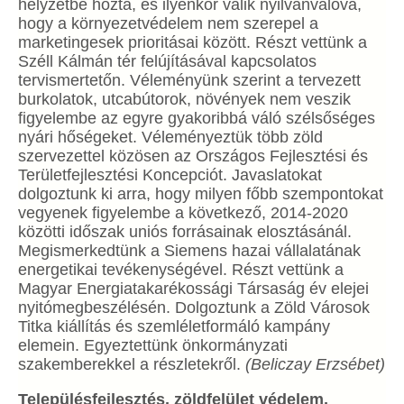
helyzetbe hozta, és ilyenkor válik nyilvánvalóvá,
hogy a környezetvédelem nem szerepel a
marketingesek prioritásai között. Részt vettünk a
Széll Kálmán tér felújításával kapcsolatos
tervismertetőn. Véleményünk szerint a tervezett
burkolatok, utcabútorok, növények nem veszik
figyelembe az egyre gyakoribbá váló szélsőséges
nyári hőségeket. Véleményeztük több zöld
szervezettel közösen az Országos Fejlesztési és
Területfejlesztési Koncepciót. Javaslatokat
dolgoztunk ki arra, hogy milyen főbb szempontokat
vegyenek figyelembe a következő, 2014-2020
közötti időszak uniós forrásainak elosztásánál.
Megismerkedtünk a Siemens hazai vállalatának
energetikai tevékenységével. Részt vettünk a
Magyar Energiatakarékossági Társaság év elejei
nyitómegbeszélésén. Dolgoztunk a Zöld Városok
Titka kiállítás és szemléletformáló kampány
elemein. Egyeztettünk önkormányzati
szakemberekkel a részletekről.
(Beliczay Erzsébet)
Településfejlesztés, zöldfelület védelem,