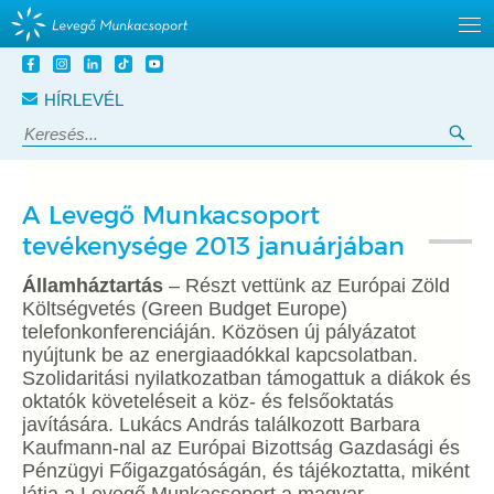
Tovább
a
HÍRLEVÉL
tartalomra
Keresés:
Ker
A Levegő Munkacsoport
tevékenysége 2013 januárjában
Államháztartás
– Részt vettünk az Európai Zöld
Költségvetés (Green Budget Europe)
telefonkonferenciáján. Közösen új pályázatot
nyújtunk be az energiaadókkal kapcsolatban.
Szolidaritási nyilatkozatban támogattuk a diákok és
oktatók követeléseit a köz- és felsőoktatás
javítására. Lukács András találkozott Barbara
Kaufmann-nal az Európai Bizottság Gazdasági és
Pénzügyi Főigazgatóságán, és tájékoztatta, miként