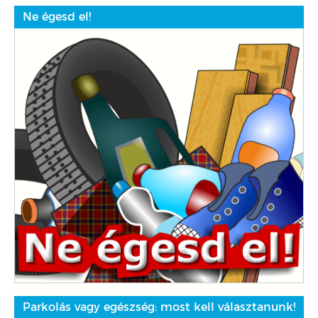
Ne égesd el!
Parkolás vagy egészség: most kell választanunk!