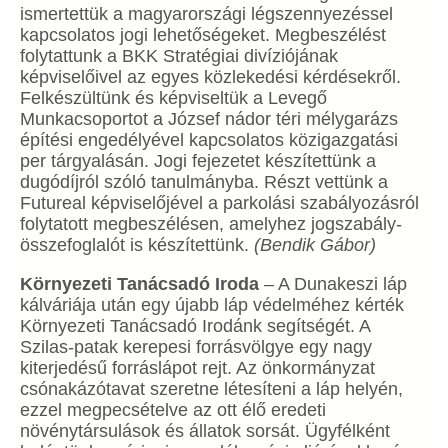
ismertettük a magyarországi légszennyezéssel
kapcsolatos jogi lehetőségeket. Megbeszélést
folytattunk a BKK Stratégiai divíziójának
képviselőivel az egyes közlekedési kérdésekről.
Felkészültünk és képviseltük a Levegő
Munkacsoportot a József nádor téri mélygarázs
építési engedélyével kapcsolatos közigazgatási
per tárgyalásán. Jogi fejezetet készítettünk a
dugódíjról szóló tanulmányba. Részt vettünk a
Futureal képviselőjével a parkolási szabályozásról
folytatott megbeszélésen, amelyhez jogszabály-
összefoglalót is készítettünk.
(Bendik Gábor)
Környezeti Tanácsadó Iroda
– A Dunakeszi láp
kálváriája után egy újabb láp védelméhez kérték
Környezeti Tanácsadó Irodánk segítségét. A
Szilas-patak kerepesi forrásvölgye egy nagy
kiterjedésű forráslápot rejt. Az önkormányzat
csónakázótavat szeretne létesíteni a láp helyén,
ezzel megpecsételve az ott élő eredeti
növénytársulások és állatok sorsát. Ügyfélként