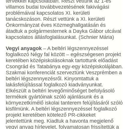
tervekkel kapcsolatban. Részt vettünk az 1-es
villamos budai továbbvezetésének fakivágási
problémáival kapcsolatos XI. kerületi
tanácskozáson. Részt vettünk a XI. kerületi
Önkormányzat éves Közmeghallgatásán és
átadtuk a polgármesternek a Dayka Gábor utcával
kapcsolatos állásfoglalásunkat. (Schnier Mária)
Vegyi anyagok
– A beltéri légszennyezéssel
foglalkozó Négy fal között – egészségesen projekt
keretében középiskolásoknak tartottunk előadást
Csongrád és Tatabánya egy-egy középiskolájában.
Szakmai konferenciát szerveztünk Veszprémben a
beltéri légszennyezésről. Kinyomtattuk a
lakásfelújítással foglalkozó kiadványunkat.
Elkészült a beltéri levegőminőséget befolyásoló
termékek gyártóinak szóló ajánlásunk és a
környezetkímélő iskolai tanterem felújításáról szóló
kisfilmünk. A beltéri légszennyezéssel foglalkozó
projekt keretében kötelező PR-cikkeket
jelentettünk meg. Kiadtuk a havonta megjelenő
vegyi anyag hírlevelet, folyamatosan frissítettük a