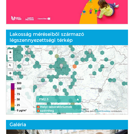
Lakosság méréseiből származó
légszennyezettségi térkép
Galéria