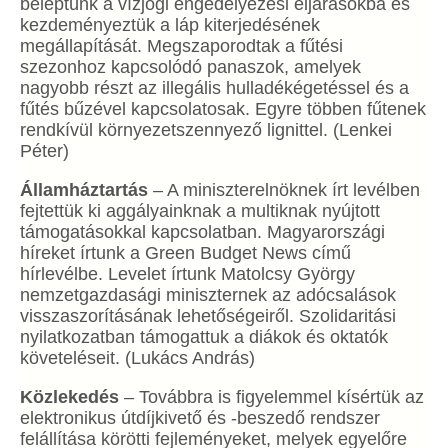
beléptünk a vízjogi engedélyezési eljárásokba és
kezdeményeztük a láp kiterjedésének
megállapítását. Megszaporodtak a fűtési
szezonhoz kapcsolódó panaszok, amelyek
nagyobb részt az illegális hulladékégetéssel és a
fűtés bűzével kapcsolatosak. Egyre többen fűtenek
rendkívül környezetszennyező lignittel. (Lenkei
Péter)
Államháztartás
– A miniszterelnöknek írt levélben
fejtettük ki aggályainknak a multiknak nyújtott
támogatásokkal kapcsolatban. Magyarországi
híreket írtunk a Green Budget News című
hírlevélbe. Levelet írtunk Matolcsy György
nemzetgazdasági miniszternek az adócsalások
visszaszorításának lehetőségeiről. Szolidaritási
nyilatkozatban támogattuk a diákok és oktatók
követeléseit. (Lukács András)
Közlekedés
– Továbbra is figyelemmel kísértük az
elektronikus útdíjkivető és -beszedő rendszer
felállítása körötti fejleményeket, melyek egyelőre