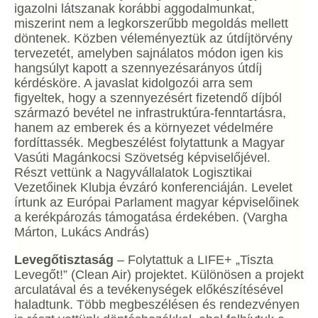
igazolni látszanak korábbi aggodalmunkat,
miszerint nem a legkorszerűbb megoldás mellett
döntenek. Közben véleményeztük az útdíjtörvény
tervezetét, amelyben sajnálatos módon igen kis
hangsúlyt kapott a szennyezésarányos útdíj
kérdésköre. A javaslat kidolgozói arra sem
figyeltek, hogy a szennyezésért fizetendő díjból
származó bevétel ne infrastruktúra-fenntartásra,
hanem az emberek és a környezet védelmére
fordíttassék. Megbeszélést folytattunk a Magyar
Vasúti Magánkocsi Szövetség képviselőjével.
Részt vettünk a Nagyvállalatok Logisztikai
Vezetőinek Klubja évzáró konferenciáján. Levelet
írtunk az Európai Parlament magyar képviselőinek
a kerékpározás támogatása érdekében. (Vargha
Márton, Lukács András)
Levegőtisztaság
– Folytattuk a LIFE+ „Tiszta
Levegőt!” (Clean Air) projektet. Különösen a projekt
arculatával és a tevékenységek előkészítésével
haladtunk. Több megbeszélésen és rendezvényen