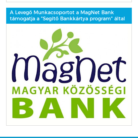
A Levegő Munkacsoportot a MagNet Bank
támogatja a "Segítő Bankkártya program" által