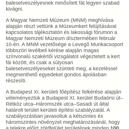
balesetveszélyesnek minősített fát legyen szabad
kivágni.
A Magyar Nemzeti Múzeum (MNM) meghívása
alapján részt vettünk a Múzeumkert felújításával
kapcsolatos tájékoztatón és lakossági fórumon a
Magyar Nemzeti Múzeum dísztermében február
10-én. A MNM vezetősége a Levegő Munkacsoport
többszöri levélbeli kérése alapján magas
színvonalú szakértői vizsgálatot végeztetett a kert
fái között, és csak a súlyosan
balesetveszélyeseket szünteti meg, a kezeléssel
megmenthető egyedeket gondos ápolásban
részesíti.
A Budapest XI. kerületi főépítész felkérése alapján
véleményeztük a Budapest XI. kerület Budaörsi út–
Rétköz utca–Háromszék utca–Sasadi út által
határolt terület kerületi építési szabályzatát. A
szabályozásban javasoltuk a kétszintes és
háromszintes növényzet meghatározásánál, hogy
a telekre előírt zöldfelület területének minden
100