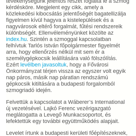
tevékenységünk jelentős részét foglalta le a szmog
kérdésköre. Megjelent egy cikk, amely a
közlekedési kibocsátás jelentőségét bagatellizálja
figyelmen kívül hagyva a kistelepülések és a
nagyvárosok eltérő forgalmát, fűtési rendszereik
különbségét. Ellenvéleményünket közölte az
index.hu
. Szintén a szmoggal kapcsolatban
felhívtuk Tarlós István főpolgármester figyelmét
arra, hogy ellenőrzés nélkül mit sem ér a
személygépkocsik leállítására való fölszólítás.
Ezért
levélben javasoltuk
, hogy a Fővárosi
Önkormányzat térjen vissza az egyszer volt egyik
nap páros, másik nap páratlan rendszámú
gépkocsik kitiltására a budapesti forgalomból
szmogriadó idején.
Felvettük a kapcsolatot a Wáberer’s International
új vezetésével. Lajkó Ferenc vezérigazgató
meglátogatta a Levegő Munkacsoportot, és
lefektettük egy további együttműködés alapjait.
Levelet írtunk a budapesti kerületi főépítészeknek,