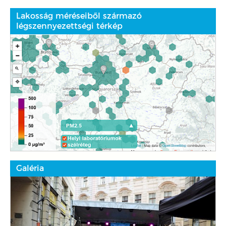
Lakosság méréseiből származó
légszennyezettségi térkép
Galéria