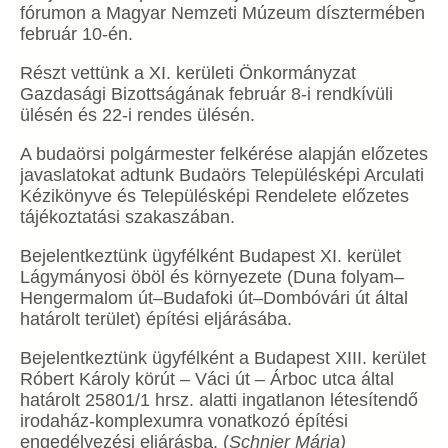
fórumon a Magyar Nemzeti Múzeum dísztermében
február 10-én.
Részt vettünk a XI. kerületi Önkormányzat
Gazdasági Bizottságának február 8-i rendkívüli
ülésén és 22-i rendes ülésén.
A budaörsi polgármester felkérése alapján előzetes
javaslatokat adtunk Budaörs Településképi Arculati
Kézikönyve és Településképi Rendelete előzetes
tájékoztatási szakaszában.
Bejelentkeztünk ügyfélként Budapest XI. kerület
Lágymányosi öböl és környezete (Duna folyam–
Hengermalom út–Budafoki út–Dombóvári út által
határolt terület) építési eljárásába.
Bejelentkeztünk ügyfélként a Budapest XIII. kerület
Róbert Károly körút – Váci út – Árboc utca által
határolt 25801/1 hrsz. alatti ingatlanon létesítendő
irodaház-komplexumra vonatkozó építési
engedélyezési eljárásba. (
Schnier Mária)