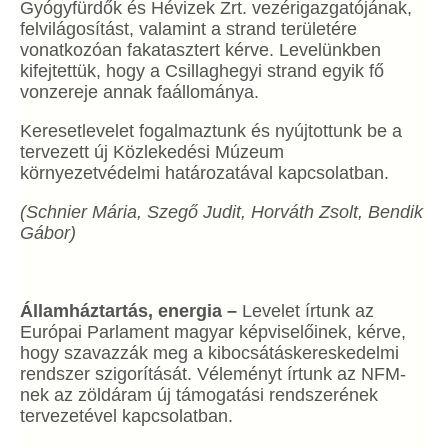
Gyógyfürdők és Hévizek Zrt. vezérigazgatójának,
felvilágosítást, valamint a strand területére
vonatkozóan fakatasztert kérve. Levelünkben
kifejtettük, hogy a Csillaghegyi strand egyik fő
vonzereje annak faállománya.
Keresetlevelet fogalmaztunk és nyújtottunk be a
tervezett új Közlekedési Múzeum
környezetvédelmi határozatával kapcsolatban.
(Schnier Mária, Szegő Judit, Horváth Zsolt, Bendik
Gábor)
Államháztartás, energia –
Levelet írtunk az
Európai Parlament magyar képviselőinek, kérve,
hogy szavazzák meg a kibocsátáskereskedelmi
rendszer szigorítását. Véleményt írtunk az NFM-
nek az zöldáram új támogatási rendszerének
tervezetével kapcsolatban.