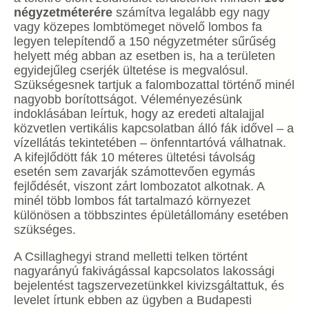
négyzetméterére
számítva legalább egy nagy
vagy közepes lombtömeget növelő lombos fa
legyen telepítendő a 150 négyzetméter sűrűség
helyett még abban az esetben is, ha a területen
egyidejűleg cserjék ültetése is megvalósul.
Szükségesnek tartjuk a falombozattal történő minél
nagyobb borítottságot. Véleményezésünk
indoklásában leírtuk, hogy az eredeti altalajjal
közvetlen vertikális kapcsolatban álló fák idővel – a
vízellátás tekintetében – önfenntartóvá válhatnak.
A kifejlődött fák 10 méteres ültetési távolság
esetén sem zavarják számottevően egymás
fejlődését, viszont zárt lombozatot alkotnak. A
minél több lombos fát tartalmazó környezet
különösen a többszintes épületállomány esetében
szükséges.
A Csillaghegyi strand melletti telken történt
nagyarányú fakivágással kapcsolatos lakossági
bejelentést tagszervezetünkkel kivizsgáltattuk, és
levelet írtunk ebben az ügyben a Budapesti