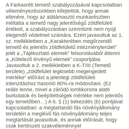
A Farkasréti temető szabályozásával kapcsolatban
véleményezésünkben kifejtettük, hogy annak
ellenére, hogy az alátámasztó munkarészben
méltatta a temető nagy jelentőségű zöldfelületi
értékeit, a szabályozásban szerintünk nem nyújt
elegendő védelmet számára. Ezért javasoltuk az 1.
sz. mellékletben a „Karakterében megőrzendő
temető és jelentős zöldfelületű intézményterület”
jelét a „Tájékoztató elemek” felsorolásából áttenni
a „Kötelező érvényű elemek” csoportjába.
Javasoltuk a 2. mellékletben a K-T/III (Temető
területe) „zöldfelület legkisebb megengedett
mértéke” előírást a jelenlegi zöldfelületi
intenzitáshoz hasonló 80%-ra módosítani. (Ez
reális lenne, mivel a záródó lombkorona alatti
burkolatok és beépítettségek mértéke nem jelentős
egy temetőben…) A 6. § (1) bekezdés (b) pontjával
kapcsolatban: a megtartandó fás növényállomány
területén a meglévő fás növényállomány teljes
megtartását javasoltuk, és annak előírását, hogy
csak kertészeti szakvéleménnyel