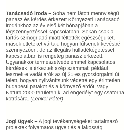
Tanácsadó iroda –
Soha nem látott mennyiségű
panasz és kérdés érkezett Környezeti Tanácsadó
irodánkhoz az év első két hónapjában a
légszennyezéssel kapcsolatban. Sokan csak a
tartós szmogriadó miatt féltették egészségüket,
mások ötleteket vártak, hogyan fűtsenek kevésbé
szennyezően, de az illegális hulladékégetéssel
kapcsolatban is rengeteg panasz érkezett.
Ugyanakkor természetvédelemmel kapcsolatos
kérdések is érkeztek szép számmal: például
lesznek-e vadátjárók az új 21-es gyorsforgalmi út
felett, hogyan nyilvánítsunk védetté egy érintetlen
budapesti patakot és a környező erdőt, vagy
Natura 2000 területen ki ad engedélyt egy csatorna
kotrására.
(Lenkei Péter)
Jogi ügyek –
A jogi tevékenységeket tartalmazó
projektek folyamatos ügyeit és a lakossági