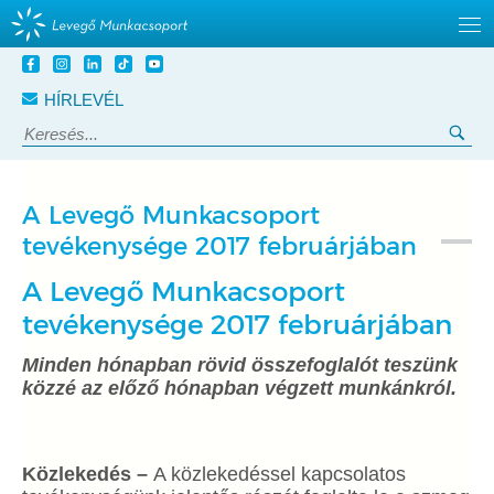
Tovább
a
HÍRLEVÉL
tartalomra
Keresés:
Ker
A Levegő Munkacsoport
tevékenysége 2017 februárjában
A Levegő Munkacsoport
tevékenysége 2017 februárjában
Minden hónapban rövid összefoglalót teszünk
közzé az előző hónapban végzett munkánkról.
Közlekedés –
A közlekedéssel kapcsolatos