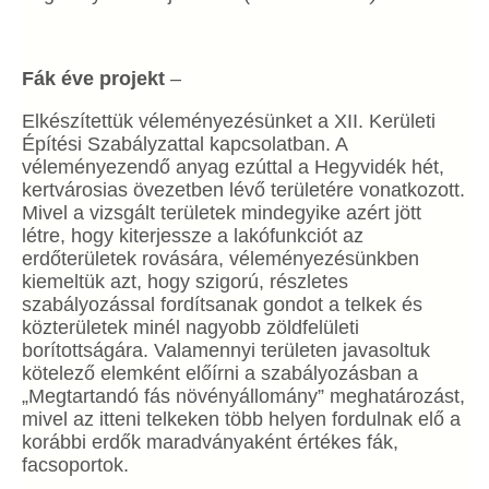
Fák éve projekt
–
Elkészítettük véleményezésünket a XII. Kerületi
Építési Szabályzattal kapcsolatban. A
véleményezendő anyag ezúttal a Hegyvidék hét,
kertvárosias övezetben lévő területére vonatkozott.
Mivel a vizsgált területek mindegyike azért jött
létre, hogy kiterjessze a lakófunkciót az
erdőterületek rovására, véleményezésünkben
kiemeltük azt, hogy szigorú, részletes
szabályozással fordítsanak gondot a telkek és
közterületek minél nagyobb zöldfelületi
borítottságára. Valamennyi területen javasoltuk
kötelező elemként előírni a szabályozásban a
„Megtartandó fás növényállomány” meghatározást,
mivel az itteni telkeken több helyen fordulnak elő a
korábbi erdők maradványaként értékes fák,
facsoportok.