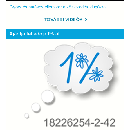
Gyors és hatásos ellenszer a közlekedési dugókra
TOVÁBBI VIDEÓK
Ajánlja fel adója 1%-át