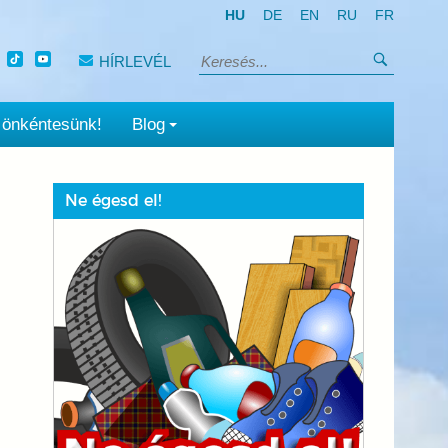
HU
DE
EN
RU
FR
Keresés
HÍRLEVÉL
Keresés:
 önkéntesünk!
Blog
Ne égesd el!