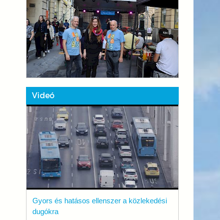
Videó
Gyors és hatásos ellenszer a közlekedési
dugókra