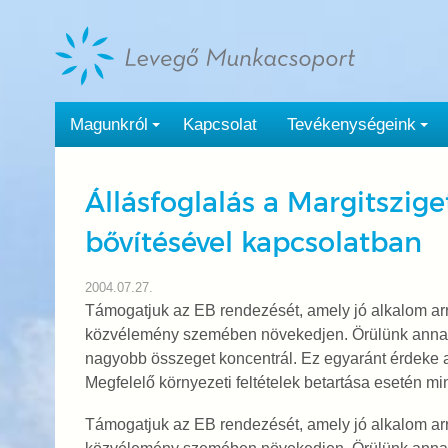
Tovább
a
tartalomra
Magunkról
Kapcsolat
Tevékenységeink
Állásfoglalás a Margitszig
bővítésével kapcsolatban
2004.07.27.
Támogatjuk az EB rendezését, amely jó alkalom arr
közvélemény szemében növekedjen. Örülünk anna
nagyobb összeget koncentrál. Ez egyaránt érdeke
Megfelelő környezeti feltételek betartása esetén m
Támogatjuk az EB rendezését, amely jó alkalom arr