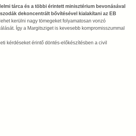
elmi tárca és a többi érintett minisztérium bevonásával
uszodák dekoncentrált bővítésével kialakítani az EB
lehet kerülni nagy tömegeket folyamatosan vonzó
trálását. Így a Margitsziget is kevesebb kompromisszummal
ti kérdéseket érintő döntés-előkészítésben a civil