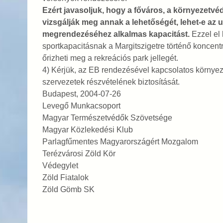
Ezért javasoljuk, hogy a főváros, a környezetvéd
vizsgálják meg annak a lehetőségét, lehet-e az 
megrendezéséhez alkalmas kapacitást.
Ezzel el 
sportkapacitásnak a Margitszigetre történő koncen
őrizheti meg a rekreációs park jellegét.
4) Kérjük, az EB rendezésével kapcsolatos környeze
szervezetek részvételének biztosítását.
Budapest, 2004-07-26
Levegő Munkacsoport
Magyar Természetvédők Szövetsége
Magyar Közlekedési Klub
Parlagfűmentes Magyarországért Mozgalom
Terézvárosi Zöld Kör
Védegylet
Zöld Fiatalok
Zöld Gömb SK