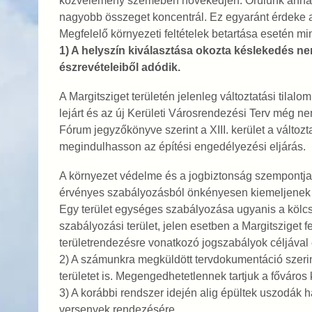
közvélemény szemében növekedjen. Örülünk anna
nagyobb összeget koncentrál. Ez egyaránt érdeke
Megfelelő környezeti feltételek betartása esetén m
1) A helyszín kiválasztása okozta késlekedés ne
észrevételeiből adódik.
A Margitsziget területén jelenleg változtatási til
lejárt és az új Kerületi Városrendezési Terv még ne
Fórum jegyzőkönyve szerint a XIII. kerület a változta
megindulhasson az építési engedélyezési eljárás.
A környezet védelme és a jogbiztonság szempontjai 
érvényes szabályozásból önkényesen kiemeljenek kri
Egy terület egységes szabályozása ugyanis a kölcs
szabályozási terület, jelen esetben a Margitsziget f
területrendezésre vonatkozó jogszabályok céljával 
2) A számunkra megküldött tervdokumentáció szerin
területet is. Megengedhetetlennek tartjuk a főváros
3) A korábbi rendszer idején alig épültek uszodák
versenyek rendezésére.