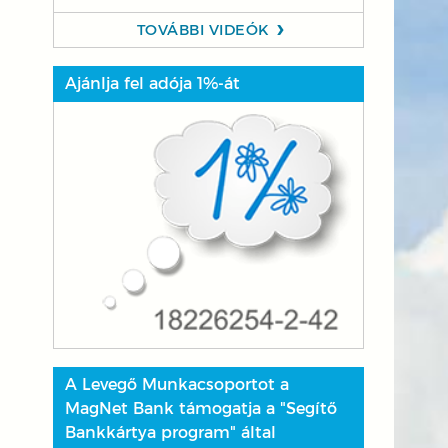
TOVÁBBI VIDEÓK
Ajánlja fel adója 1%-át
A Levegő Munkacsoportot a
MagNet Bank támogatja a "Segítő
Bankkártya program" által