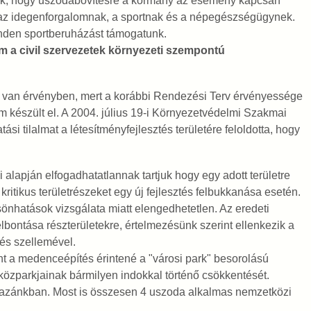
k, hogy uszodabővítésre a kormány az esemény kapcsán
 az idegenforgalomnak, a sportnak és a népegészségügynek.
inden sportberuházást támogatunk.
m a civil szervezetek környezeti szempontú
alom van érvényben, mert a korábbi Rendezési Terv érvényessége
m készült el. A 2004. július 19-i Környezetvédelmi Szakmai
tási tilalmat a létesítményfejlesztés területére feloldotta, hogy
alapján elfogadhatatlannak tartjuk hogy egy adott területre
tikus területrészeket egy új fejlesztés felbukkanása esetén.
önhatások vizsgálata miatt elengedhetetlen. Az eredeti
elbontása részterületekre, értelmezésünk szerint ellenkezik a
és szellemével.
t a medenceépítés érintené a "városi park" besorolású
 közparkjainak bármilyen indokkal történő csökkentését.
 hazánkban. Most is összesen 4 uszoda alkalmas nemzetközi