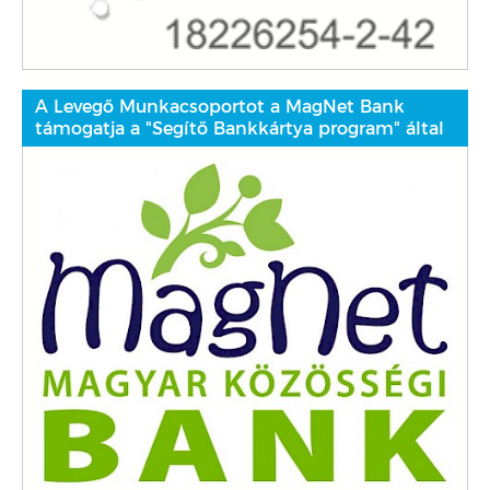
A Levegő Munkacsoportot a MagNet Bank
támogatja a "Segítő Bankkártya program" által