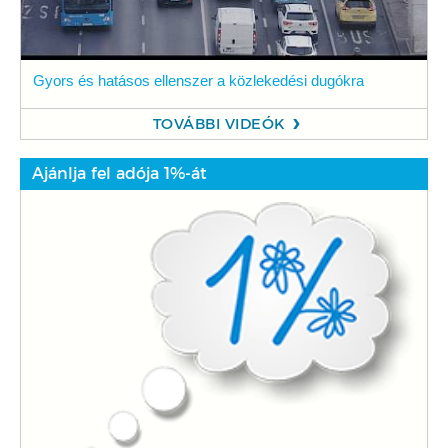
Gyors és hatásos ellenszer a közlekedési dugókra
TOVÁBBI VIDEÓK
Ajánlja fel adója 1%-át