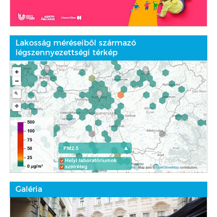
Lakosság méréseiből származó
légszennyezettségi térkép
Galéria