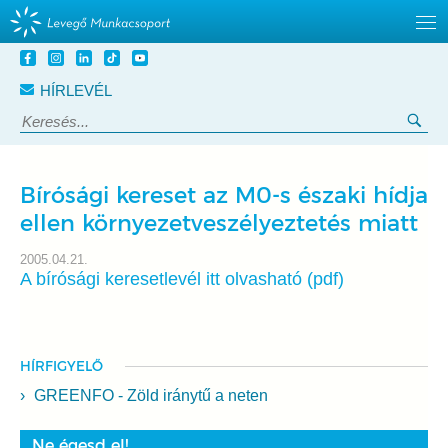
Tovább
a
HÍRLEVÉL
tartalomra
Keresés:
Ker
Bírósági kereset az M0-s északi hídja
ellen környezetveszélyeztetés miatt
2005.04.21.
A bírósági keresetlevél itt olvasható (pdf)
HÍRFIGYELŐ
GREENFO - Zöld iránytű a neten
Ne égesd el!