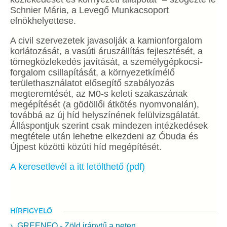
Schnier Mária, a Levegő Munkacsoport
elnökhelyettese.
A civil szervezetek javasolják a kamionforgalom
korlátozását, a vasúti áruszállítás fejlesztését, a
tömegközlekedés javítását, a személygépkocsi-
forgalom csillapítását, a környezetkímélő
területhasználatot elősegítő szabályozás
megteremtését, az M0-s keleti szakaszának
megépítését (a gödöllői átkötés nyomvonalán),
továbbá az új híd helyszínének felülvizsgálatát.
Álláspontjuk szerint csak mindezen intézkedések
megtétele után lehetne elkezdeni az Óbuda és
Újpest közötti közúti híd megépítését.
A keresetlevél a itt letölthető (pdf)
HÍRFIGYELŐ
GREENFO - Zöld iránytű a neten