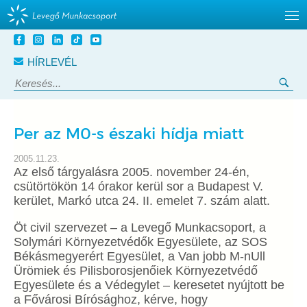
Tovább
a
HÍRLEVÉL
tartalomra
Keresés:
Ker
Per az M0-s északi hídja miatt
2005.11.23.
Az első tárgyalásra 2005. november 24-én,
csütörtökön 14 órakor kerül sor a Budapest V.
kerület, Markó utca 24. II. emelet 7. szám alatt.
Öt civil szervezet – a Levegő Munkacsoport, a
Solymári Környezetvédők Egyesülete, az SOS
Békásmegyerért Egyesület, a Van jobb M-nUll
Ürömiek és Pilisborosjenőiek Környezetvédő
Egyesülete és a Védegylet – keresetet nyújtott be
a Fővárosi Bírósághoz, kérve, hogy