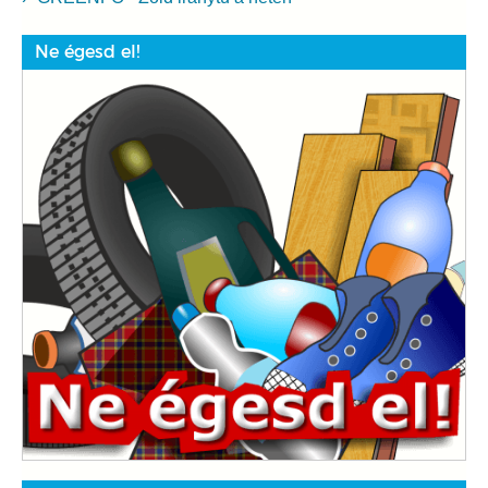
Ne égesd el!