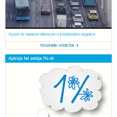
Gyors és hatásos ellenszer a közlekedési dugókra
TOVÁBBI VIDEÓK
Ajánlja fel adója 1%-át