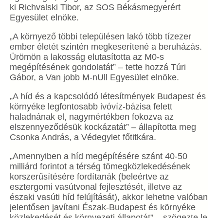
ki Richvalski Tibor, az SOS Békásmegyerért
Egyesület elnöke.
„A környező többi településen lakó több tízezer
ember életét szintén megkeserítené a beruházás.
Ürömön a lakosság elutasította az M0-s
megépítésének gondolatát” – tette hozzá Túri
Gábor, a Van jobb M-nUll Egyesület elnöke.
„A híd és a kapcsolódó létesítmények Budapest és
környéke legfontosabb ivóvíz-bázisa felett
haladnának el, nagymértékben fokozva az
elszennyeződésük kockázatát” – állapította meg
Csonka András, a Védegylet főtitkára.
„Amennyiben a híd megépítésére szánt 40-50
milliárd forintot a térség tömegközlekedésének
korszerűsítésére fordítanák (beleértve az
esztergomi vasútvonal fejlesztését, illetve az
északi vasúti híd felújítását), akkor lehetne valóban
jelentősen javítani Észak-Budapest és környéke
közlekedését és környezeti állapotát” – szögezte le