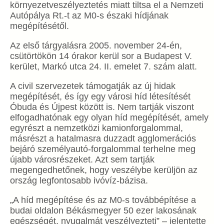
környezetveszélyeztetés miatt tiltsa el a Nemzeti
Autópálya Rt.-t az M0-s északi hídjának
megépítésétől.
Az első tárgyalásra 2005. november 24-én,
csütörtökön 14 órakor kerül sor a Budapest V.
kerület, Markó utca 24. II. emelet 7. szám alatt.
A civil szervezetek támogatják az új hidak
megépítését, és így egy városi híd létesítését
Óbuda és Újpest között is. Nem tartják viszont
elfogadhatónak egy olyan híd megépítését, amely
egyrészt a nemzetközi kamionforgalommal,
másrészt a hatalmasra duzzadt agglomerációs
bejáró személyautó-forgalommal terhelne meg
újabb városrészeket. Azt sem tartják
megengedhetőnek, hogy veszélybe kerüljön az
ország legfontosabb ivóvíz-bázisa.
„A híd megépítése és az M0-s továbbépítése a
budai oldalon Békásmegyer 50 ezer lakosának
egészségét, nyugalmát veszélyezteti” – jelentette