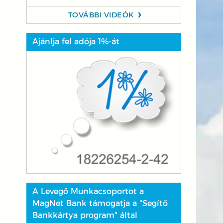
TOVÁBBI VIDEÓK
Ajánlja fel adója 1%-át
A Levegő Munkacsoportot a
MagNet Bank támogatja a "Segítő
Bankkártya program" által