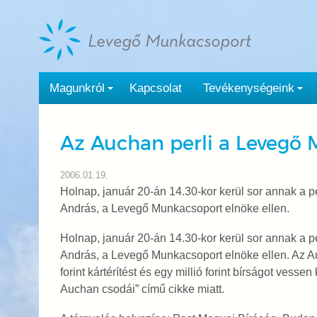
Tovább
a
tartalomra
Magunkról
Kapcsolat
Tevékenységeink
Az Auchan perli a Levegő 
2006.01.19.
Holnap, január 20-án 14.30-kor kerül sor annak a p
András, a Levegő Munkacsoport elnöke ellen.
Holnap, január 20-án 14.30-kor kerül sor annak a p
András, a Levegő Munkacsoport elnöke ellen. Az Auc
forint kártérítést és egy millió forint bírságot ve
Auchan csodái” című cikke miatt.