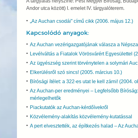
A tárgyalás helyszíne: Pest Megyei Bíróság, Budape
Andor utca között) I. emelet IV. tárgyalóterem.
„Az Auchan csodái” című cikk (2006. május 12.)
Kapcsolódó anyagok:
Az Auchan vezérigazgatójának válasza a Népsza
Levélváltás a Fiatalok Vörösvárért Egyesülettel (2
Az ügyészség szerint törvénytelen a solymári Auc
Elkerülésről szó sincs! (2005. március 10.)
Bírósági ítélet: a 322-es utat le kell zárni! (2004. o
Az Auchan-per eredményei – Legfelsőbb Bíróság:
mérlegelhetők
Piackutatók az Auchan-kérdőívekről
Közvélemény-alakítás közvélemény-kutatással
A pert elvesztették, az építkezés halad – Az Auch