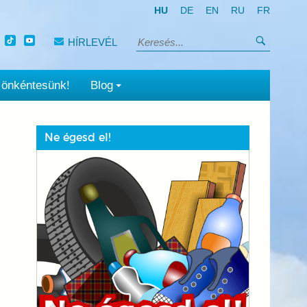
HU
DE
EN
RU
FR
Keresés
HÍRLEVÉL
Keresés:
 önkéntesünk!
Blog
Ne égesd el!