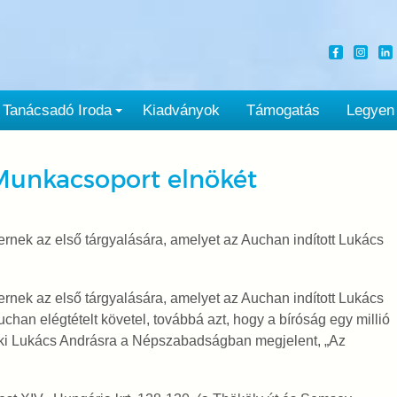
Tanácsadó Iroda
Kiadványok
Támogatás
Legyen
Munkacsoport elnökét
ernek az első tárgyalására, amelyet az Auchan indított Lukács
ernek az első tárgyalására, amelyet az Auchan indított Lukács
han elégtételt követel, továbbá azt, hogy a bíróság egy millió
ssen ki Lukács Andrásra a Népszabadságban megjelent, „Az