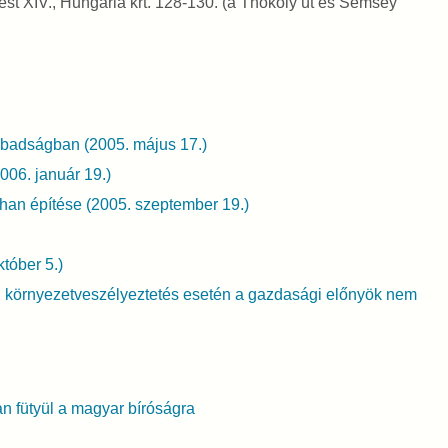
st XIV., Hungária krt. 128-130. (a Thököly út és Semsey
badságban (2005. május 17.)
006. január 19.)
han építése (2005. szeptember 19.)
któber 5.)
 környezetveszélyeztetés esetén a gazdasági előnyök nem
an fütyül a magyar bíróságra