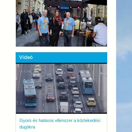
Videó
Gyors és hatásos ellenszer a közlekedési
dugókra