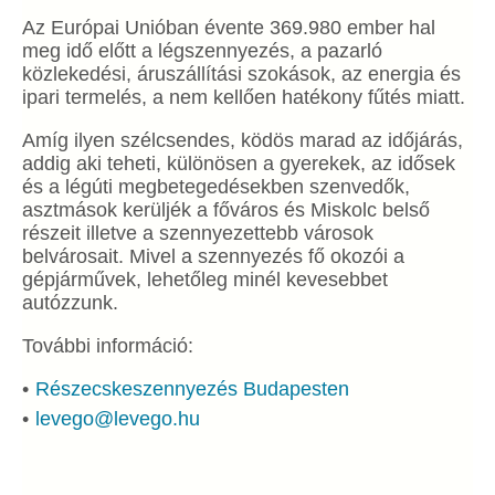
Az Európai Unióban évente 369.980 ember hal
meg idő előtt a légszennyezés, a pazarló
közlekedési, áruszállítási szokások, az energia és
ipari termelés, a nem kellően hatékony fűtés miatt.
Amíg ilyen szélcsendes, ködös marad az időjárás,
addig aki teheti, különösen a gyerekek, az idősek
és a légúti megbetegedésekben szenvedők,
asztmások kerüljék a főváros és Miskolc belső
részeit illetve a szennyezettebb városok
belvárosait. Mivel a szennyezés fő okozói a
gépjárművek, lehetőleg minél kevesebbet
autózzunk.
További információ:
Részecskeszennyezés Budapesten
levego@levego.hu