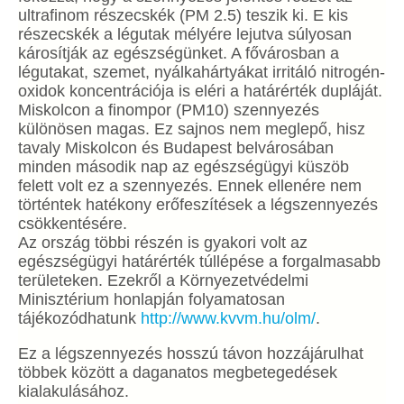
ultrafinom részecskék (PM 2.5) teszik ki. E kis
részecskék a légutak mélyére lejutva súlyosan
károsítják az egészségünket. A fővárosban a
légutakat, szemet, nyálkahártyákat irritáló nitrogén-
oxidok koncentrációja is eléri a határérték dupláját.
Miskolcon a finompor (PM10) szennyezés
különösen magas. Ez sajnos nem meglepő, hisz
tavaly Miskolcon és Budapest belvárosában
minden második nap az egészségügyi küszöb
felett volt ez a szennyezés. Ennek ellenére nem
történtek hatékony erőfeszítések a légszennyezés
csökkentésére.
Az ország többi részén is gyakori volt az
egészségügyi határérték túllépése a forgalmasabb
területeken. Ezekről a Környezetvédelmi
Minisztérium honlapján folyamatosan
tájékozódhatunk
http://www.kvvm.hu/olm/
.
Ez a légszennyezés hosszú távon hozzájárulhat
többek között a daganatos megbetegedések
kialakulásához.