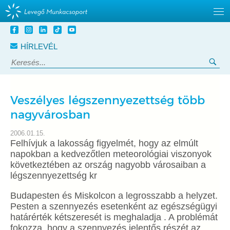
Tovább
a
HÍRLEVÉL
tartalomra
Keresés:
Ker
Veszélyes légszennyezettség több
nagyvárosban
2006.01.15.
Felhívjuk a lakosság figyelmét, hogy az elmúlt
napokban a kedvezőtlen meteorológiai viszonyok
következtében az ország nagyobb városaiban a
légszennyezettség kr
Budapesten és Miskolcon a legrosszabb a helyzet.
Pesten a szennyezés esetenként az egészségügyi
határérték kétszeresét is meghaladja . A problémát
fokozza, hogy a szennyezés jelentős részét az