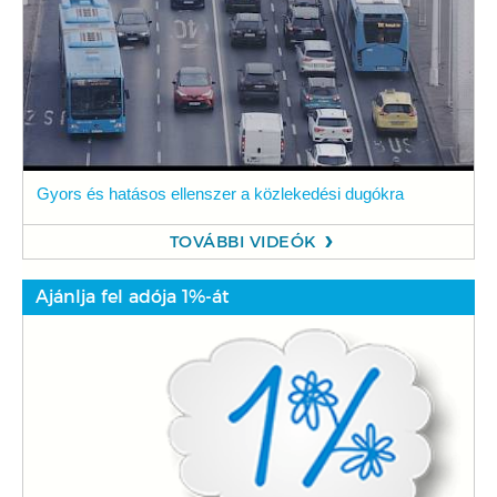
Gyors és hatásos ellenszer a közlekedési dugókra
TOVÁBBI VIDEÓK
Ajánlja fel adója 1%-át