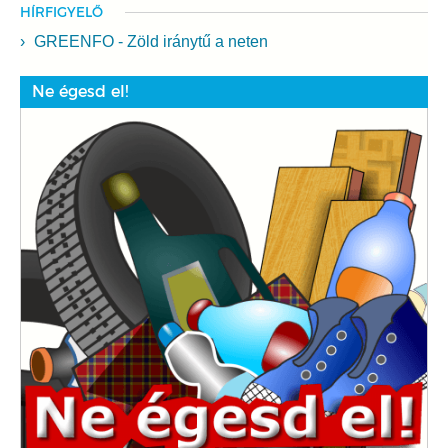
HÍRFIGYELŐ
GREENFO - Zöld iránytű a neten
Ne égesd el!