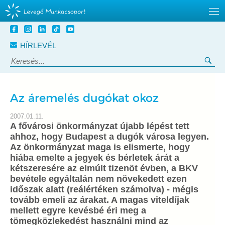
Tovább
a
HÍRLEVÉL
tartalomra
Keresés:
Ker
Az áremelés dugókat okoz
2007.01.11.
A fővárosi önkormányzat újabb lépést tett
ahhoz, hogy Budapest a dugók városa legyen.
Az önkormányzat maga is elismerte, hogy
hiába emelte a jegyek és bérletek árát a
kétszeresére az elmúlt tizenöt évben, a BKV
bevétele egyáltalán nem növekedett ezen
időszak alatt (reálértéken számolva) - mégis
tovább emeli az árakat. A magas viteldíjak
mellett egyre kevésbé éri meg a
tömegközlekedést használni mind az