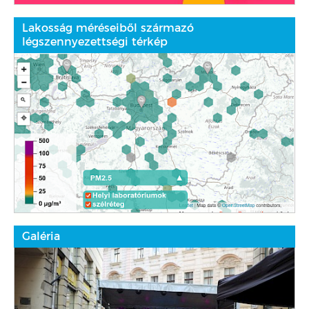
Lakosság méréseiből származó
légszennyezettségi térkép
Galéria