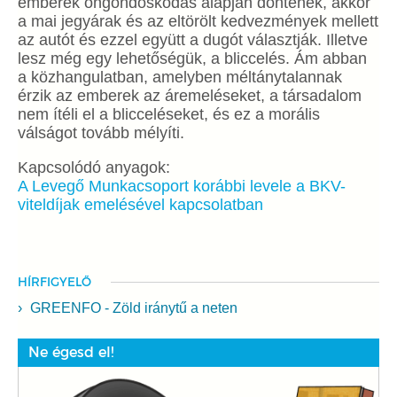
emberek öngondoskodás alapján döntenek, akkor
a mai jegyárak és az eltörölt kedvezmények mellett
az autót és ezzel együtt a dugót választják. Illetve
lesz még egy lehetőségük, a bliccelés. Ám abban
a közhangulatban, amelyben méltánytalannak
érzik az emberek az áremeléseket, a társadalom
nem ítéli el a blicceléseket, és ez a morális
válságot tovább mélyíti.
Kapcsolódó anyagok:
A Levegő Munkacsoport korábbi levele a BKV-
viteldíjak emelésével kapcsolatban
HÍRFIGYELŐ
GREENFO - Zöld iránytű a neten
Ne égesd el!