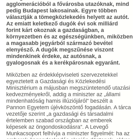
agglomerációból a fővárosba utazóknak, mind
pedig Budapest lakosainak. Egyre többen
választják a tömegközlekedés helyett az autót.
Az emiatt keletkező dugók évi sok milliárd
forint kárt okoznak a gazdaságban, a
környezetben és az egészségünkben, miközben
a magasabb jegyárból származó bevétel
elenyésző. A dugók megszűnése viszont
mindenkinek érdeke, az autósnak, a
gyalogosnak és a kerékpárosnak egyaránt.
Miközben az érdekképviseleti szervezetekkel
egyeztetett a Gazdasági és Közlekedési
Minisztérium a májusban megszüntetendő utazási
kedvezményekről, addig a miniszter az „állami
mindenhatóság hamis illúziójáról” beszélt a
Pannon Egyetem újévköszöntő fogadásán. A tárca
vezetője szerint „a gazdasági és társadalmi
értelemben szabad országban az emberek
képesek az öngondoskodásra”. A Levegő
Munkacsoport felhívja a miniszter figyelmét: ha az