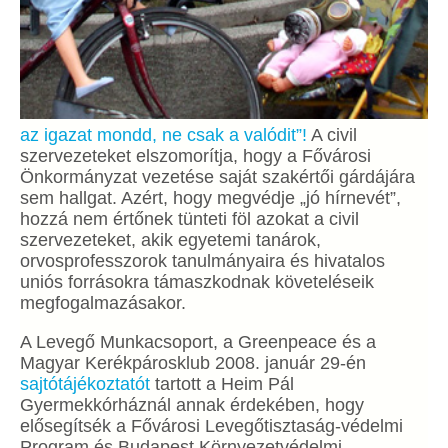
az igazat mondd, ne csak a valódit”!
A civil
szervezeteket elszomorítja, hogy a Fővárosi
Önkormányzat vezetése saját szakértői gárdájára
sem hallgat. Azért, hogy megvédje „jó hírnevét”,
hozzá nem értőnek tünteti föl azokat a civil
szervezeteket, akik egyetemi tanárok,
orvosprofesszorok tanulmányaira és hivatalos
uniós forrásokra támaszkodnak követeléseik
megfogalmazásakor.
A Levegő Munkacsoport, a Greenpeace és a
Magyar Kerékpárosklub 2008. január 29-én
sajtótájékoztatót
tartott a Heim Pál
Gyermekkórháznál annak érdekében, hogy
elősegítsék a Fővárosi Levegőtisztaság-védelmi
Program és Budapest Környezetvédelmi