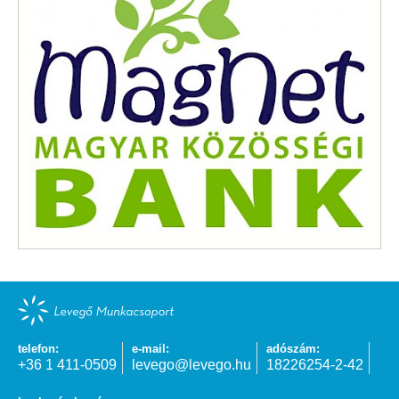
telefon:
e-mail:
adószám:
+36 1 411-0509
levego@levego.hu
18226254-2-42