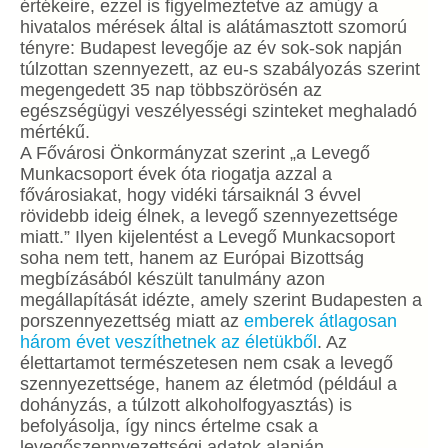
értékeire, ezzel is figyelmeztetve az amúgy a
hivatalos mérések által is alátámasztott szomorú
tényre: Budapest levegője az év sok-sok napján
túlzottan szennyezett, az eu-s szabályozás szerint
megengedett 35 nap többszörösén az
egészségügyi veszélyességi szinteket meghaladó
mértékű.
A Fővárosi Önkormányzat szerint „a Levegő
Munkacsoport évek óta riogatja azzal a
fővárosiakat, hogy vidéki társaiknál 3 évvel
rövidebb ideig élnek, a levegő szennyezettsége
miatt.” Ilyen kijelentést a Levegő Munkacsoport
soha nem tett, hanem az Európai Bizottság
megbízásából készült tanulmány azon
megállapítását idézte, amely szerint Budapesten a
porszennyezettség miatt az
emberek átlagosan
három évet veszíthetnek az életükből
. Az
élettartamot természetesen nem csak a levegő
szennyezettsége, hanem az életmód (például a
dohányzás, a túlzott alkoholfogyasztás) is
befolyásolja, így nincs értelme csak a
levegőszennyezettségi adatok alapján