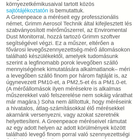
környezetkémikusaival tartott közös
sajtótájékoztatón
is bemutattuk.
A Greenpeace a méréseit egy professzionális
német, Grimm Aerosol Technik által kifejlesztett lés
szabványosított mérőműszerrel, az Enviromental
Dust Monitorral, hozzá tartozó Grimm szoftver
segítségével végzi. Ez a műszer, eltérően a
fővárosi levegőszennyezettség-mérő állomásokon
található készülékektől, amelyek tudomásunk
szerint a legfinomabb porok levegőben szálló
mennyiségének kimutatására alkalmatlanok– méri
a levegőben szálló finom por három fajtáját is, az
úgynevezett PM10-et, a PM2,5-et és a PM1.0-et.
(A mérőállomások ilyen mérésekre is alkalmas
műszerekkel való felszerelése nem sokáig várathat
már magára.) Soha nem állítottuk, hogy méréseink
a hivatalos, átlag-számításokkal élő mérésekkel
akarnánk versenyezni, vagy azokat szeretnék
helyettesíteni. A Greenpeace méréseivel rámutat
az egy adott helyen az adott körülmények között
található levegő finom porral való szennyezettségi