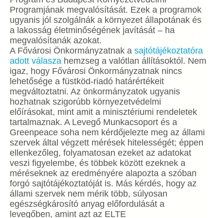
Programjának megvalósítását. Ezek a programok
ugyanis jól szolgálnák a környezet állapotának és
a lakosság életminőségének javítását – ha
megvalósítanák azokat.
A Fővárosi Önkormányzatnak a
sajtótájékoztatóra
adott válasza
hemzseg a valótlan állításoktól. Nem
igaz, hogy Fővárosi Önkormányzatnak nincs
lehetősége a füstköd-riadó határértékeit
megváltoztatni. Az önkormányzatok ugyanis
hozhatnak szigorúbb környezetvédelmi
előírásokat, mint amit a minisztériumi rendeletek
tartalmaznak. A Levegő Munkacsoport és a
Greenpeace soha nem kérdőjelezte meg az állami
szervek által végzett mérések hitelességét; éppen
ellenkezőleg, folyamatosan ezeket az adatokat
veszi figyelembe, és többek között ezeknek a
méréseknek az eredményére alapozta a szóban
forgó sajtótájékoztatóját is. Más kérdés, hogy az
állami szervek nem mérik több, súlyosan
egészségkárosító anyag előfordulását a
levegőben, amint azt az ELTE