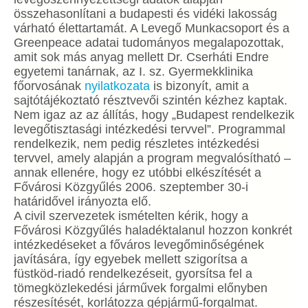
összehasonlítani a budapesti és vidéki lakosság
várható élettartamát. A Levegő Munkacsoport és a
Greenpeace adatai tudományos megalapozottak,
amit sok más anyag mellett Dr. Cserháti Endre
egyetemi tanárnak, az I. sz. Gyermekklinika
főorvosának
nyilatkozata
is bizonyít, amit a
sajtótájékoztató résztvevői szintén kézhez kaptak.
Nem igaz az az állítás, hogy „Budapest rendelkezik
levegőtisztasági intézkedési tervvel”. Programmal
rendelkezik, nem pedig részletes intézkedési
tervvel, amely alapján a program megvalósítható –
annak ellenére, hogy ez utóbbi elkészítését a
Fővárosi Közgyűlés 2006. szeptember 30-i
határidővel irányozta elő.
A civil szervezetek ismételten kérik, hogy a
Fővárosi Közgyűlés haladéktalanul hozzon konkrét
intézkedéseket a főváros levegőminőségének
javítására, így egyebek mellett szigorítsa a
füstköd-riadó rendelkezéseit, gyorsítsa fel a
tömegközlekedési járművek forgalmi előnyben
részesítését, korlátozza gépjármű-forgalmat.