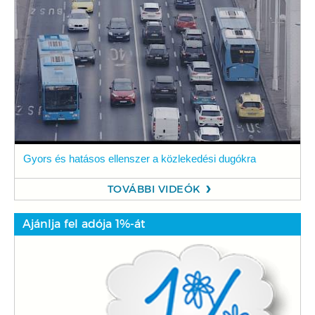
Gyors és hatásos ellenszer a közlekedési dugókra
TOVÁBBI VIDEÓK
Ajánlja fel adója 1%-át