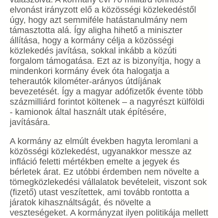
elvonást irányzott elő a közösségi közlekedéstől
úgy, hogy azt semmiféle hatástanulmány nem
támasztotta alá. Így aligha hihető a miniszter
állítása, hogy a kormány célja a közösségi
közlekedés javítása, sokkal inkább a közúti
forgalom támogatása. Ezt az is bizonyítja, hogy a
mindenkori kormány évek óta halogatja a
teherautók kilométer-arányos útdíjának
bevezetését. Így a magyar adófizetők évente több
százmilliárd forintot költenek – a nagyrészt külföldi
- kamionok által használt utak építésére,
javítására.
A kormány az elmúlt években hagyta leromlani a
közösségi közlekedést, ugyanakkor messze az
infláció feletti mértékben emelte a jegyek és
bérletek árat. Ez utóbbi érdemben nem növelte a
tömegközlekedési vállalatok bevételeit, viszont sok
(fizető) utast veszítettek, ami tovább rontotta a
járatok kihasználtságát, és növelte a
veszteségeket. A kormányzat ilyen politikája mellett