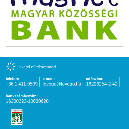
telefon:
e-mail:
adószám:
+36 1 411-0509
levego@levego.hu
18226254-2-42
bankszámlaszám:
16200223-10030620