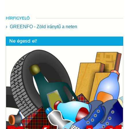
HÍRFIGYELŐ
GREENFO - Zöld iránytű a neten
Ne égesd el!