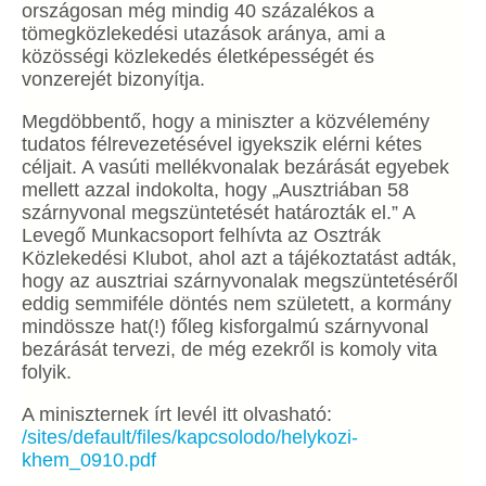
országosan még mindig 40 százalékos a
tömegközlekedési utazások aránya, ami a
közösségi közlekedés életképességét és
vonzerejét bizonyítja.
Megdöbbentő, hogy a miniszter a közvélemény
tudatos félrevezetésével igyekszik elérni kétes
céljait. A vasúti mellékvonalak bezárását egyebek
mellett azzal indokolta, hogy „Ausztriában 58
szárnyvonal megszüntetését határozták el.” A
Levegő Munkacsoport felhívta az Osztrák
Közlekedési Klubot, ahol azt a tájékoztatást adták,
hogy az ausztriai szárnyvonalak megszüntetéséről
eddig semmiféle döntés nem született, a kormány
mindössze hat(!) főleg kisforgalmú szárnyvonal
bezárását tervezi, de még ezekről is komoly vita
folyik.
A miniszternek írt levél itt olvasható:
/sites/default/files/kapcsolodo/helykozi-
khem_0910.pdf