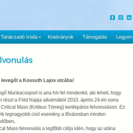
Tanácsadó Iroda
Kiadványok
Támogatás
Legyen
elvonulás
a levegőt a Kossuth Lajos utcába!
gő Munkacsoport is arra hív fel mindenkit, aki teheti, hogy
 részt a Föld Napja alkalmából 2010. április 24-én sorra
 Critical Mass (Kritikus Tömeg) kerékpáros felvonuláson. Ez
ik legnagyobb civil esemény a fővárosban minden
ndőben.
ical Mass felvonulás a legfőbb célja idén, hogy az utána