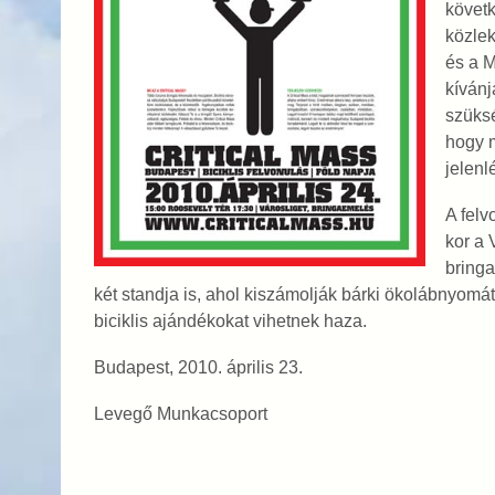
követ
közlek
és a M
kívánj
szüksé
hogy m
jelenl
A felv
kor a 
bringa
két standja is, ahol kiszámolják bárki ökolábnyomát
biciklis ajándékokat vihetnek haza.
Budapest, 2010. április 23.
Levegő Munkacsoport