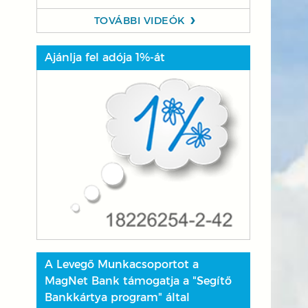
TOVÁBBI VIDEÓK
Ajánlja fel adója 1%-át
A Levegő Munkacsoportot a
MagNet Bank támogatja a "Segítő
Bankkártya program" által