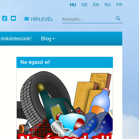
HU
DE
EN
RU
FR
Keresés
HÍRLEVÉL
Keresés:
 önkéntesünk!
Blog
Ne égesd el!