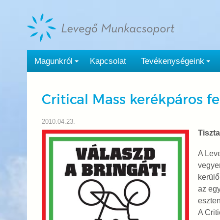
Tovább
a
tartalomra
Magunkról
Kapcsolat
Tevékenységeink
Critical Mass kerékpáros f
2010.04.23.
Tiszt
A Leve
vegyen
kerülő
az egy
eszte
A Crit