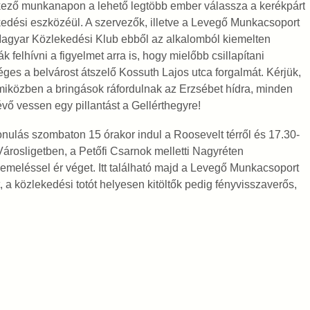
kező munkanapon a lehető legtöbb ember válassza a kerékpárt
edési eszközéül. A szervezők, illetve a Levegő Munkacsoport
agyar Közlekedési Klub ebből az alkalomból kiemelten
ák felhívni a figyelmet arra is, hogy mielőbb csillapítani
ges a belvárost átszelő Kossuth Lajos utca forgalmát. Kérjük,
iközben a bringások ráfordulnak az Erzsébet hídra, minden
évő vessen egy pillantást a Gellérthegyre!
onulás szombaton 15 órakor indul a Roosevelt térről és 17.30-
Városligetben, a Petőfi Csarnok melletti Nagyréten
emeléssel ér véget. Itt található majd a Levegő Munkacsoport
, a közlekedési totót helyesen kitöltők pedig fényvisszaverős,