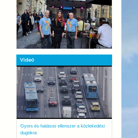
Videó
Gyors és hatásos ellenszer a közlekedési
dugókra