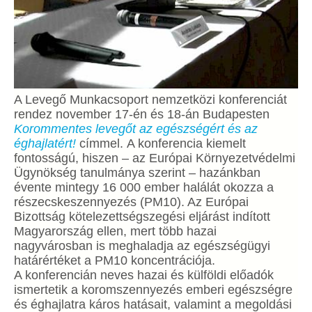
A Levegő Munkacsoport nemzetközi konferenciát
rendez november 17-én és 18-án Budapesten
Korommentes levegőt az egészségért és az
éghajlatért!
címmel.
A konferencia kiemelt
fontosságú, hiszen – az Európai Környezetvédelmi
Ügynökség tanulmánya szerint – hazánkban
évente mintegy 16 000 ember halálát okozza a
részecskeszennyezés (PM10). Az Európai
Bizottság kötelezettségszegési eljárást indított
Magyarország ellen, mert több hazai
nagyvárosban is meghaladja az egészségügyi
határértéket a PM10 koncentrációja.
A konferencián neves hazai és külföldi előadók
ismertetik a koromszennyezés emberi egészségre
és éghajlatra káros hatásait, valamint a megoldási