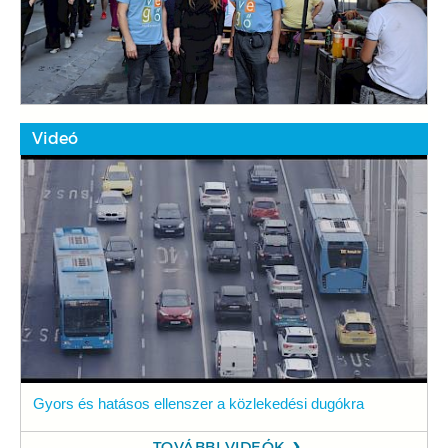
Videó
Gyors és hatásos ellenszer a közlekedési dugókra
TOVÁBBI VIDEÓK