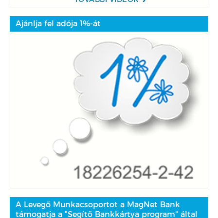
Ajánlja fel adója 1%-át
A Levegő Munkacsoportot a MagNet Bank
támogatja a "Segítő Bankkártya program" által