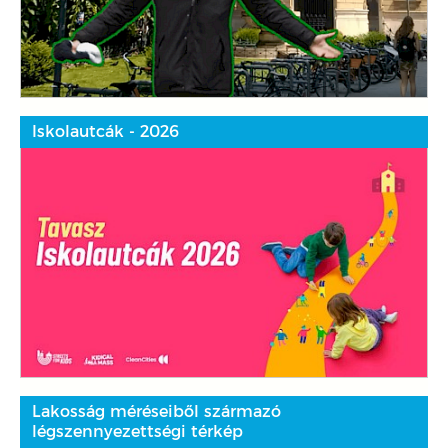
Iskolautcák - 2026
Lakosság méréseiből származó
légszennyezettségi térkép