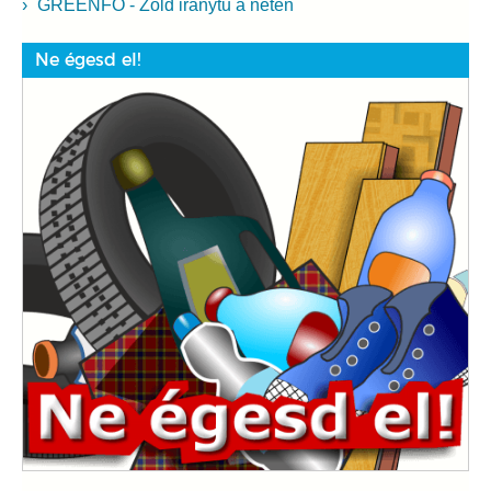
GREENFO - Zöld iránytű a neten
Ne égesd el!