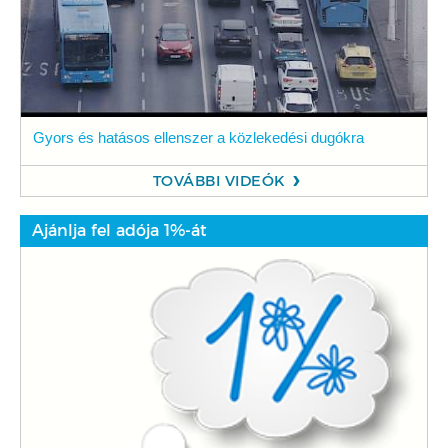
Gyors és hatásos ellenszer a közlekedési dugókra
TOVÁBBI VIDEÓK
Ajánlja fel adója 1%-át