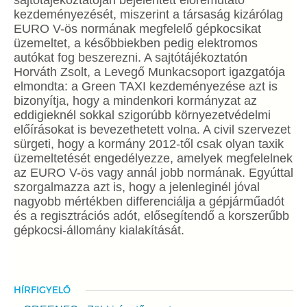
sajtótájékoztatóján bejelentett előremutató
kezdeményezését, miszerint a társaság kizárólag
EURO V-ös normának megfelelő gépkocsikat
üzemeltet, a későbbiekben pedig elektromos
autókat fog beszerezni. A sajtótájékoztatón
Horváth Zsolt, a Levegő Munkacsoport igazgatója
elmondta: a Green TAXI kezdeményezése azt is
bizonyítja, hogy a mindenkori kormányzat az
eddigieknél sokkal szigorúbb környezetvédelmi
előírásokat is bevezethetett volna. A civil szervezet
sürgeti, hogy a kormány 2012-től csak olyan taxik
üzemeltetését engedélyezze, amelyek megfelelnek
az EURO V-ös vagy annál jobb normának. Egyúttal
szorgalmazza azt is, hogy a jelenleginél jóval
nagyobb mértékben differenciálja a gépjárműadót
és a regisztrációs adót, elősegítendő a korszerűbb
gépkocsi-állomány kialakítását.
HÍRFIGYELŐ