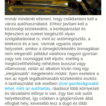
Immár mindenki elismeri, hogy csökkenteni kell a
városi autóhasználatot. Ehhez javítani kell a
közösségi közlekedést, a kerékpározást és
fejleszteni az ezeket kiegészítő olyan
szolgáltatásokat is, mint az autómegosztás, a
telekocsi és a taxi. Vannak ugyanis olyan
helyzetek, amikor a tömegközlekedés önmagában
nem elegendő: például valahova nagyon gyorsan
vagy sok csomaggal kell eljutni, esetleg a
megközelíthetőség nehézkes busszal vagy
villamossal, netán az alkalom kíván meg egy
„elegánsabb” megjelenési módot. Ilyen esetekre a
taxi az egyik legalkalmasabb közlekedési eszköz.
A taxihasználat sok esetben
jóval gazdaságosabb
lehet, mint az autótartás
, ráadásul több környezeti
és társadalmi előnye is van. Egy taxi sok autót
helyettesíthet, így csökken a gépjárművek által
elfoglalt hely, kevesebb lesz a dugó és több