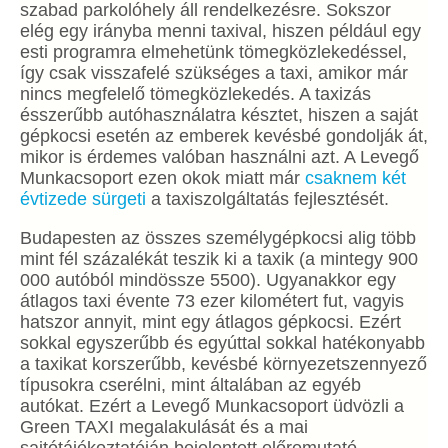
szabad parkolóhely áll rendelkezésre. Sokszor
elég egy irányba menni taxival, hiszen például egy
esti programra elmehetünk tömegközlekedéssel,
így csak visszafelé szükséges a taxi, amikor már
nincs megfelelő tömegközlekedés. A taxizás
ésszerűbb autóhasználatra késztet, hiszen a saját
gépkocsi esetén az emberek kevésbé gondolják át,
mikor is érdemes valóban használni azt. A Levegő
Munkacsoport ezen okok miatt már
csaknem két
évtizede sürgeti
a taxiszolgáltatás fejlesztését.
Budapesten az összes személygépkocsi alig több
mint fél százalékát teszik ki a taxik (a mintegy 900
000 autóból mindössze 5500). Ugyanakkor egy
átlagos taxi évente 73 ezer kilométert fut, vagyis
hatszor annyit, mint egy átlagos gépkocsi. Ezért
sokkal egyszerűbb és egyúttal sokkal hatékonyabb
a taxikat korszerűbb, kevésbé környezetszennyező
típusokra cserélni, mint általában az egyéb
autókat. Ezért a Levegő Munkacsoport üdvözli a
Green TAXI megalakulását és a mai