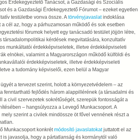
os Érdekegyeztető Tanácsot, a Gazdasági és Szociális
sot és a Gazdasági Érdekegyeztető Fórumot – ezeket egyetlen
tatív testületbe vonva össze. A
törvényjavaslat
indoklása
t a cél az, hogy a párhuzamosan működő és sok esetben
yeztetési fórumok helyett egy tanácsadó testület jöjjön létre,
s társadalompolitikai kérdések megvitatására, konzultatív
os munkáltatói érdekképviseletek, illetve érdekképviseleti
ák elnökei, valamint a Magyarországon működő külföldi és
avállalói érdekképviseletek, illetve érdekképviseleti
illetve a tudomány képviselői, ezen belül a Magyar
yét a tervezet szerint, holott a környezetvédelem – az
 a fenntartható fejlődés három alappillérének (a társadalmi és
ll a civil szervezetek sokrétűségét, szerepük fontosságát a
enítésében – hangsúlyozza a Levegő Munkacsoport. A
, mely szerint a civilek mindössze öt fővel vennének részt a
atlan.
gő Munkacsoport konkrét
módosító javaslatokat
juttatott el az
 is javasolja, hogy a pártatlanság és kormánytól való