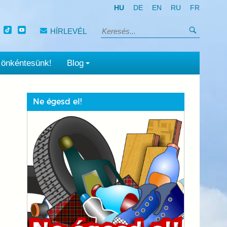
HU
DE
EN
RU
FR
Keresés
HÍRLEVÉL
Keresés:
 önkéntesünk!
Blog
Ne égesd el!