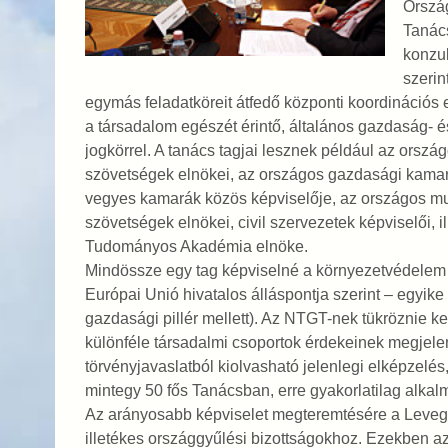
Ország
Tanác
konzul
szerin
egymás feladatköreit átfedő központi koordinációs eg
a társadalom egészét érintő, általános gazdaság- é
jogkörrel. A tanács tagjai lesznek például az ország
szövetségek elnökei, az országos gazdasági kamar
vegyes kamarák közös képviselője, az országos munk
szövetségek elnökei, civil szervezetek képviselői, 
Tudományos Akadémia elnöke.
Mindössze egy tag képviselné a környezetvédelem üg
Európai Unió hivatalos álláspontja szerint – egyike
gazdasági pillér mellett). Az NTGT-nek tükröznie ke
különféle társadalmi csoportok érdekeinek megjel
törvényjavaslatból kiolvasható jelenlegi elképzelés
mintegy 50 fős Tanácsban, erre gyakorlatilag alkalm
Az arányosabb képviselet megteremtésére a Leve
illetékes országgyűlési bizottságokhoz. Ezekben azt