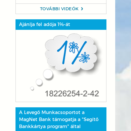
TOVÁBBI VIDEÓK
Ajánlja fel adója 1%-át
A Levegő Munkacsoportot a
MagNet Bank támogatja a "Segítő
Bankkártya program" által