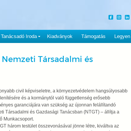
Tanácsadó Iroda
Kiadványok
Támogatás
Legyen
 a Nemzeti Társadalmi és
nyabb civil képviseletre, a környezetvédelem hangsúlyosabb
enítésére és a kormánytól való függetlenség erősebb
ényes garanciájára van szükség az újonnan felállítandó
i Társadalmi és Gazdasági Tanácsban (NTGT) – állítja a
ő Munkacsoport.
T három testület összevonásával jönne létre, kiváltva az