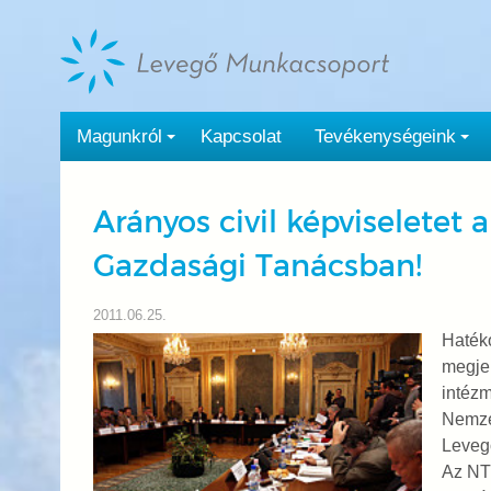
Tovább
a
tartalomra
Magunkról
Kapcsolat
Tevékenységeink
Arányos civil képviseletet
Gazdasági Tanácsban!
2011.06.25.
Hatéko
megjel
intézm
Nemzet
Leveg
Az NTG