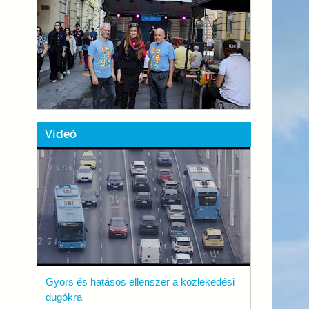
Videó
Gyors és hatásos ellenszer a közlekedési
dugókra