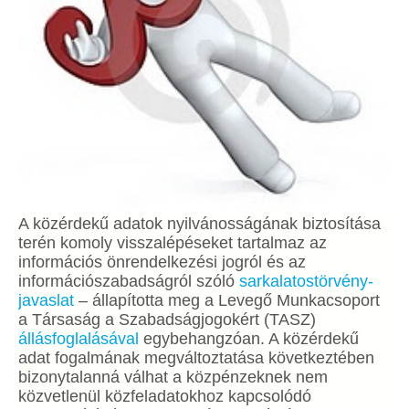
A közérdekű adatok nyilvánosságának biztosítása
terén komoly visszalépéseket tartalmaz az
információs önrendelkezési jogról és az
információszabadságról szóló
sarkalatostörvény-
javaslat
– állapította meg a Levegő Munkacsoport
a Társaság a Szabadságjogokért (TASZ)
állásfoglalásával
egybehangzóan. A közérdekű
adat fogalmának megváltoztatása következtében
bizonytalanná válhat a közpénzeknek nem
közvetlenül közfeladatokhoz kapcsolódó