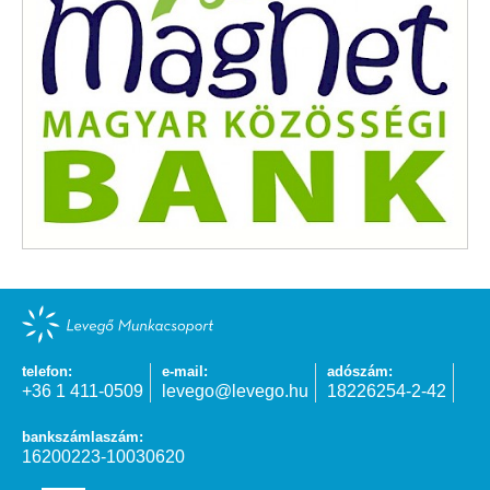
telefon:
e-mail:
adószám:
+36 1 411-0509
levego@levego.hu
18226254-2-42
bankszámlaszám:
16200223-10030620