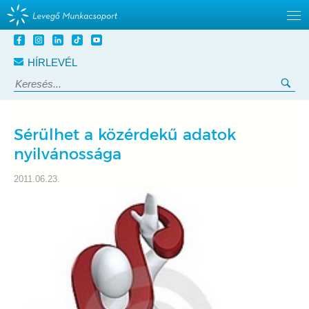
Tovább
a
HÍRLEVÉL
tartalomra
Keresés:
Ker
Sérülhet a közérdekű adatok
nyilvánossága
2011.06.23.