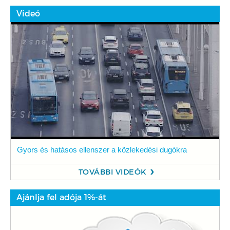
Videó
Gyors és hatásos ellenszer a közlekedési dugókra
TOVÁBBI VIDEÓK
Ajánlja fel adója 1%-át