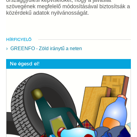
országgyűlési képviselőket, hogy a javaslat
szövegének megfelelő módosításával biztosítsák a
közérdekű adatok nyilvánosságát.
HÍRFIGYELŐ
GREENFO - Zöld iránytű a neten
Ne égesd el!