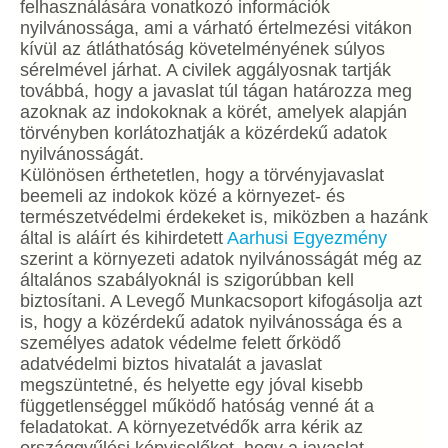
felhasználására vonatkozó információk
nyilvánossága, ami a várható értelmezési vitákon
kívül az átláthatóság követelményének súlyos
sérelmével járhat. A civilek aggályosnak tartják
továbbá, hogy a javaslat túl tágan határozza meg
azoknak az indokoknak a körét, amelyek alapján
törvényben korlátozhatják a közérdekű adatok
nyilvánosságát.
Különösen érthetetlen, hogy a törvényjavaslat
beemeli az indokok közé a környezet- és
természetvédelmi érdekeket is, miközben a hazánk
által is aláírt és kihirdetett
Aarhusi Egyezmény
szerint a környezeti adatok nyilvánosságát még az
általános szabályoknál is szigorúbban kell
biztosítani. A Levegő Munkacsoport kifogásolja azt
is, hogy a közérdekű adatok nyilvánossága és a
személyes adatok védelme felett őrködő
adatvédelmi biztos hivatalát a javaslat
megszüntetné, és helyette egy jóval kisebb
függetlenséggel működő hatóság venné át a
feladatokat. A környezetvédők arra kérik az