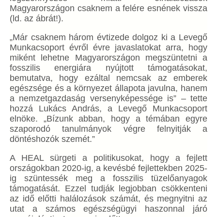
Magyarországon csaknem a felére esnének vissza
(ld. az ábrát!).
„Már csaknem három évtizede dolgoz ki a Levegő
Munkacsoport évről évre javaslatokat arra, hogy
miként lehetne Magyarországon megszüntetni a
fosszilis energiára nyújtott támogatásokat,
bemutatva, hogy ezáltal nemcsak az emberek
egészsége és a környezet állapota javulna, hanem
a nemzetgazdaság versenyképessége is” – tette
hozzá Lukács András, a Levegő Munkacsoport
elnöke. „Bízunk abban, hogy a témában egyre
szaporodó tanulmányok végre felnyitják a
döntéshozók szemét.”
A HEAL sürgeti a politikusokat, hogy a fejlett
országokban 2020-ig, a kevésbé fejlettekben 2025-
ig szüntessék meg a fosszilis tüzelőanyagok
támogatását. Ezzel tudják legjobban csökkenteni
az idő előtti halálozások számát, és megnyitni az
utat a számos egészségügyi haszonnal járó