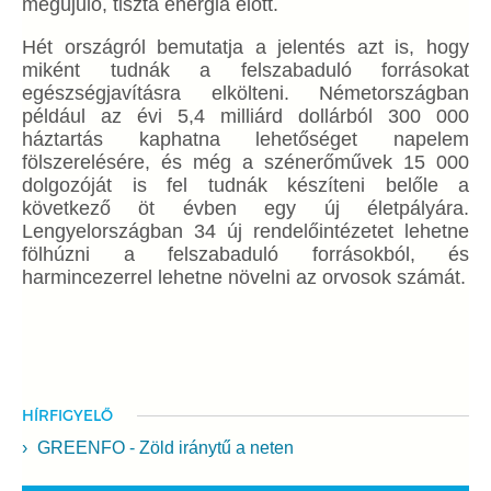
megújuló, tiszta energia előtt.
Hét országról bemutatja a jelentés azt is, hogy
miként tudnák a felszabaduló forrásokat
egészségjavításra elkölteni. Németországban
például az évi 5,4 milliárd dollárból 300 000
háztartás kaphatna lehetőséget napelem
fölszerelésére, és még a szénerőművek 15 000
dolgozóját is fel tudnák készíteni belőle a
következő öt évben egy új életpályára.
Lengyelországban 34 új rendelőintézetet lehetne
fölhúzni a felszabaduló forrásokból, és
harmincezerrel lehetne növelni az orvosok számát.
HÍRFIGYELŐ
GREENFO - Zöld iránytű a neten