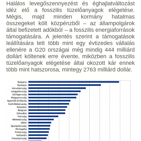
Halálos levegőszennyezést és éghajlatváltozást
idéz elő a fosszilis tüzelőanyagok elégetése.
Mégis, majd minden kormány hatalmas
összegeket költ közpénzből – az állampolgárok
által befizetett adókból – a fosszilis energiaforrások
támogatására. A jelentés szerint a támogatások
leállítására tett több mint egy évtizedes vállalás
ellenére a G20 országai még mindig 444 milliárd
dollárt költenek erre évente, miközben a fosszilis
tüzelőanyagok elégetése által okozott kár ennek
több mint hatszorosa, mintegy 2763 milliárd dollár.