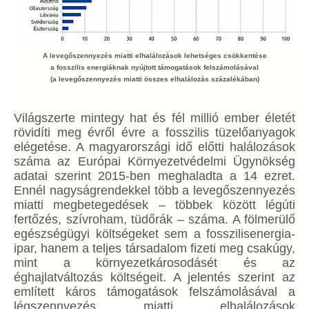
A levegőszennyezés miatti elhalálozások lehetséges csökkentése
a fosszilis energiáknak nyújtott támogatások felszámolásával
(a levegőszennyezés miatti összes elhalálozás százalékában)
Világszerte mintegy hat és fél millió ember életét
rövidíti meg évről évre a fosszilis tüzelőanyagok
elégetése. A magyarországi idő előtti halálozások
száma az Európai Környezetvédelmi Ügynökség
adatai szerint 2015-ben meghaladta a 14 ezret.
Ennél nagyságrendekkel több a levegőszennyezés
miatti megbetegedések – többek között légúti
fertőzés, szívroham, tüdőrák – száma. A fölmerülő
egészségügyi költségeket sem a fosszilisenergia-
ipar, hanem a teljes társadalom fizeti meg csakúgy,
mint a környezetkárosodásét és az
éghajlatváltozás költségeit. A jelentés szerint az
említett káros támogatások felszámolásával a
légszennyezés miatti elhalálozások