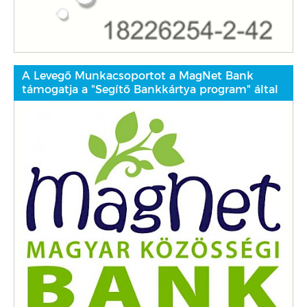
A Levegő Munkacsoportot a MagNet Bank
támogatja a "Segítő Bankkártya program" által