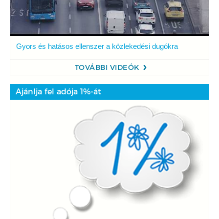
Gyors és hatásos ellenszer a közlekedési dugókra
TOVÁBBI VIDEÓK
Ajánlja fel adója 1%-át