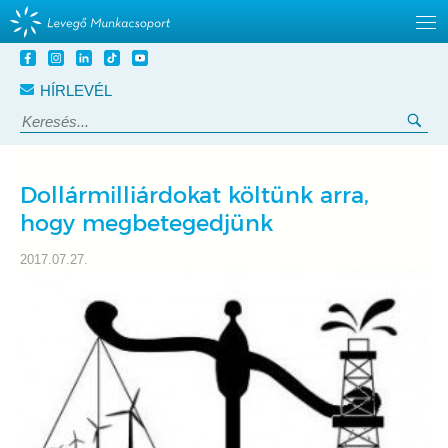
Tovább
a
HÍRLEVÉL
tartalomra
Keresés:
Ker
Dollármilliárdokat költünk arra,
hogy megbetegedjünk
2017.07.27.