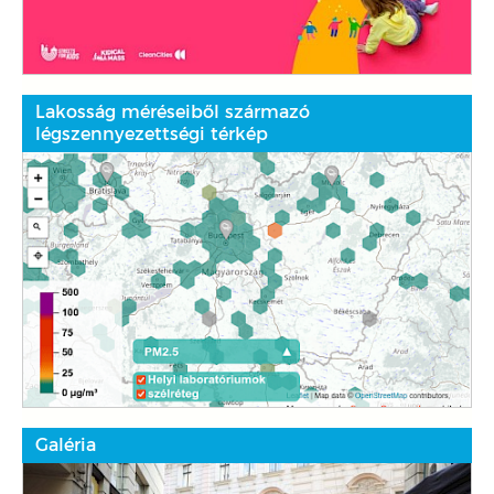
Lakosság méréseiből származó
légszennyezettségi térkép
Galéria