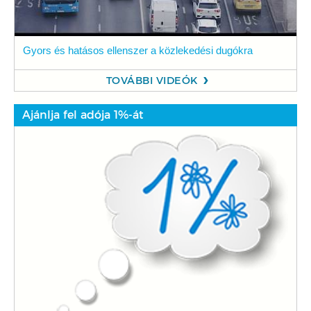
Gyors és hatásos ellenszer a közlekedési dugókra
TOVÁBBI VIDEÓK
Ajánlja fel adója 1%-át