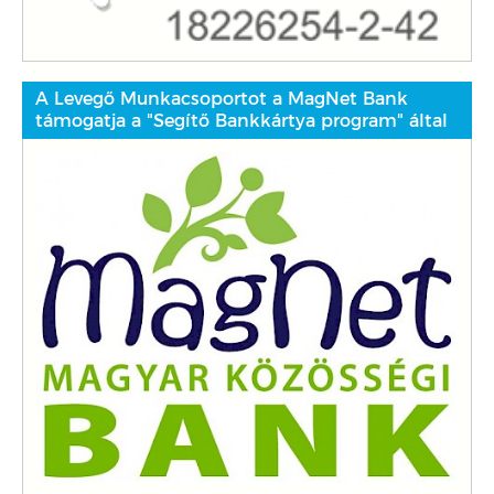
A Levegő Munkacsoportot a MagNet Bank
támogatja a "Segítő Bankkártya program" által