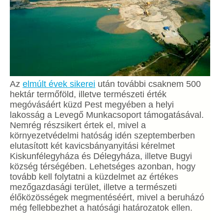
Az
elmúlt évek sikerei
után további csaknem 500
hektár termőföld, illetve természeti érték
megóvásáért küzd Pest megyében a helyi
lakosság a Levegő Munkacsoport támogatásával.
Nemrég részsikert értek el, mivel a
környezetvédelmi hatóság idén szeptemberben
elutasított két kavicsbányanyitási kérelmet
Kiskunfélegyháza és Délegyháza, illetve Bugyi
község térségében. Lehetséges azonban, hogy
tovább kell folytatni a küzdelmet az értékes
mezőgazdasági terület, illetve a természeti
élőközösségek megmentéséért, mivel a beruházó
még fellebbezhet a hatósági határozatok ellen.