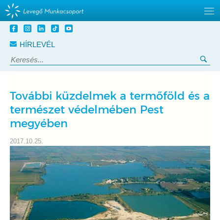
Tovább
a
HÍRLEVÉL
tartalomra
Keresés:
Ker
További küzdelmek a termőföld és a
természet védelmében Pest
megyében
2017.10.25.