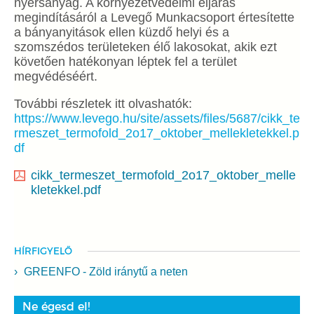
nyersanyag. A környezetvédelmi eljárás
megindításáról a Levegő Munkacsoport értesítette
a bányanyitások ellen küzdő helyi és a
szomszédos területeken élő lakosokat, akik ezt
követően hatékonyan léptek fel a terület
megvédéséért.
További részletek itt olvashatók:
https://www.levego.hu/site/assets/files/5687/cikk_te
rmeszet_termofold_2o17_oktober_mellekletekkel.p
df
cikk_termeszet_termofold_2o17_oktober_melle
kletekkel.pdf
HÍRFIGYELŐ
GREENFO - Zöld iránytű a neten
Ne égesd el!