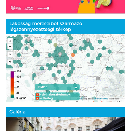
Lakosság méréseiből származó
légszennyezettségi térkép
Galéria