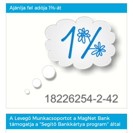
Ajánlja fel adója 1%-át
A Levegő Munkacsoportot a MagNet Bank
támogatja a "Segítő Bankkártya program" által