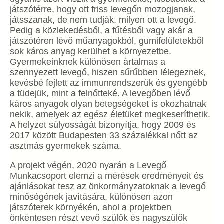
játszótérre, hogy ott friss levegőn mozogjanak,
játsszanak, de nem tudják, milyen ott a levegő.
Pedig a közlekedésből, a fűtésből vagy akár a
játszótéren lévő műanyagokból, gumifelületekből
sok káros anyag kerülhet a környezetbe.
Gyermekeinknek különösen ártalmas a
szennyezett levegő, hiszen sűrűbben lélegeznek,
kevésbé fejlett az immunrendszerük és gyengébb
a tüdejük, mint a felnőtteké. A levegőben lévő
káros anyagok olyan betegségeket is okozhatnak
nekik, amelyek az egész életüket megkeseríthetik.
A helyzet súlyosságát bizonyítja, hogy 2009 és
2017 között Budapesten 33 százalékkal nőtt az
asztmás gyermekek száma.
A projekt végén, 2020 nyarán a Levegő
Munkacsoport elemzi a mérések eredményeit és
ajánlásokat tesz az önkormányzatoknak a levegő
minőségének javítására, különösen azon
játszóterek környékén, ahol a projektben
önkéntesen részt vevő szülők és nagyszülők