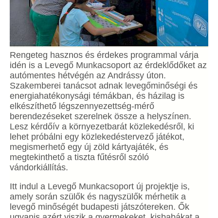
Rengeteg hasznos és érdekes programmal várja
idén is a Levegő Munkacsoport az érdeklődőket az
autómentes hétvégén az Andrássy úton.
Szakemberei tanácsot adnak levegőminőségi és
energiahatékonysági témákban, és házilag is
elkészíthető légszennyezettség-mérő
berendezéseket szerelnek össze a helyszínen.
Lesz kérdőív a környezetbarát közlekedésről, ki
lehet próbálni egy közlekedéstervező játékot,
megismerhető egy új zöld kártyajáték, és
megtekinthető a tiszta fűtésről szóló
vándorkiállítás.
Itt indul a Levegő Munkacsoport új projektje is,
amely során szülők és nagyszülők mérhetik a
levegő minőségét budapesti játszótereken. Ők
ugyanis azért viszik a gyermekeket, kisbabákat a