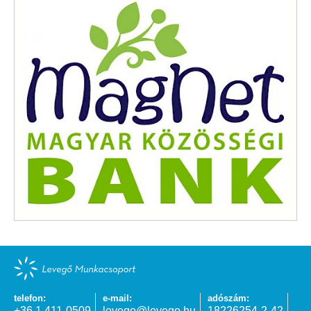
telefon:
e-mail:
adószám:
+36 1 411-0509
levego@levego.hu
18226254-2-42