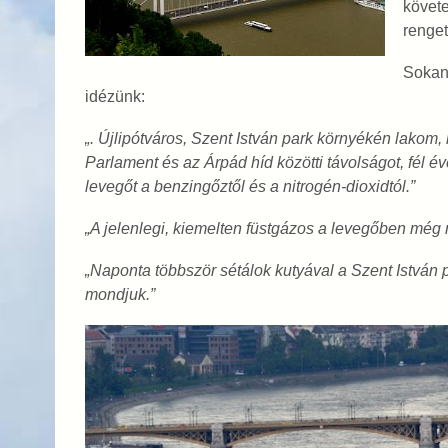
követe
renget
Sokan 
idézünk:
„. Újlipótváros, Szent István park környékén lakom
Parlament és az Árpád híd közötti távolságot, fél 
levegőt a benzingőztől és a nitrogén-dioxidtól.”
„A jelenlegi, kiemelten füstgázos a levegőben még 
„Naponta többször sétálok kutyával a Szent Istvá
mondjuk.”