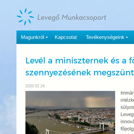
Tovább
a
tartalomra
Magunkról
Kapcsolat
Tevékenységeink
Levél a miniszternek és a
szennyezésének megszünt
2020.02.24.
Immár 
intézk
súlyo
Levegő
innová
főpolg