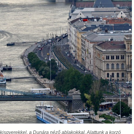
kisgyerekkel, a Dunára néző ablakokkal. Alattunk a korzó