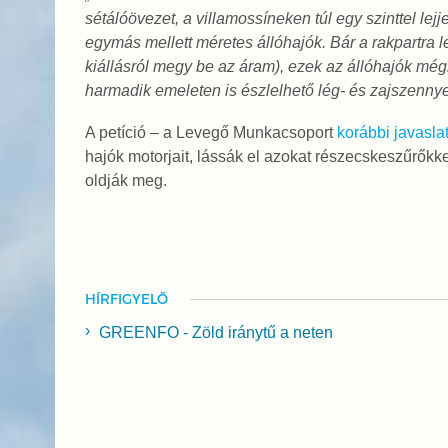
sétálóövezet, a villamossíneken túl egy szinttel le
egymás mellett méretes állóhajók. Bár a rakpartra le
kiállásról megy be az áram), ezek az állóhajók még
harmadik emeleten is észlelhető lég- és zajszennye
A petíció – a Levegő Munkacsoport
korábbi javaslat
hajók motorjait, lássák el azokat részecskeszűrőkke
oldják meg.
HÍRFIGYELŐ
GREENFO - Zöld iránytű a neten