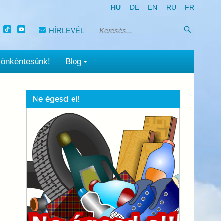
HU
DE
EN
RU
FR
Keresés
HÍRLEVÉL
Keresés:
 önkéntesünk!
Blog
Ne égesd el!