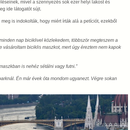
léseinek, mivel a szennyezés sok ezer helyi lakost és
eg ide látogatót sújt.
meg is indokolták, hogy miért írták alá a petíciót, ezekből
, minden nap biciklivel közlekedem, többször megteszem a
éve vásároltam biciklis maszkot, mert úgy éreztem nem kapok
maszkban is nehéz sétálni vagy futni.”
n parknál. Én már évek óta mondom ugyanezt. Végre sokan