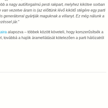
jjebb a nagy autóforgalmú pesti rakpart, melyhez kikötve sorban
 van vezetve áram is (az előttünk lévő kikötő stégére egy parti
is generátorral gyártják maguknak a villanyt. Ez még nálunk a
zéssel jár.”
aira
alapozva – többek között követeli, hogy korszerűsítsék a
l, továbbá a hajók áramellátását kötelezően a parti hálózatról