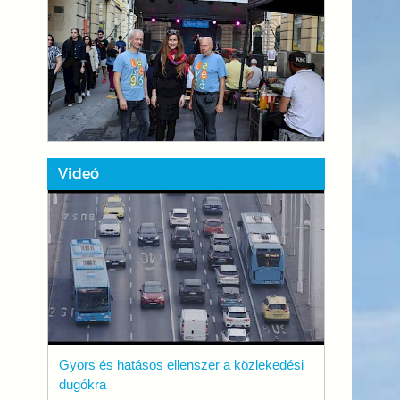
Videó
Gyors és hatásos ellenszer a közlekedési
dugókra