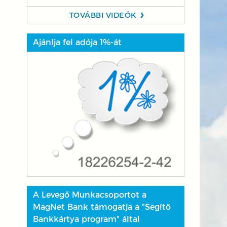
TOVÁBBI VIDEÓK
Ajánlja fel adója 1%-át
A Levegő Munkacsoportot a
MagNet Bank támogatja a "Segítő
Bankkártya program" által