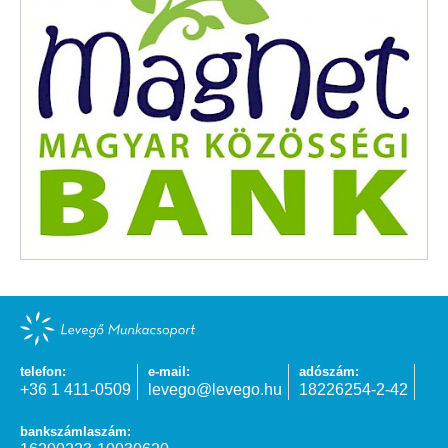
telefon:
e-mail:
adószám:
+36 1 411-0509
levego@levego.hu
18226254-2-42
bankszámlaszám: