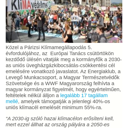
Közel a Párizsi Klímamegállapodás 5.
évfordulójához, az Európai Tanács csütörtökön
kezdődő ülésén vitatják meg a kormányfők a 2030-
as uniós üvegházgázkibocsátás-csökkentési cél
emelésére vonatkozó javaslatot. Az Energiaklub, a
Levegő Munkacsoport, a Magyar Természetvédők
Szövetsége és a WWF Magyarország felhívta a
magyar kormányzat figyelmét, hogy egyértelműen,
feltételek nélkül álljon a
legalább 17 tagállam
mellé
, amelyek támogatják a jelenlegi 40%-os
uniós klímacél emelését minimum 55%-ra.
“A 2030-ig szóló hazai klímacélon erősíteni kell,
mert ezzel állhat az ország pályára a 2050-es