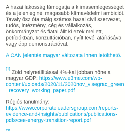
A hazai lakosság támogatja a klímasemlegességet
és a jelenleginél magasabb klímavédelmi ambíciót.
Tavaly ősz óta máig számos hazai civil szervezet,
tudós, intézmény, cég és vállalkozás,
önkormányzat és fiatal állt ki ezek mellett,
petíciókban, konzultációban, nyílt levél aláírásával
vagy épp demonstrációval.
A CAN jelentés magyar változata innen letölthető.
[1]
Zöld helyreállítással 4%-kal jobban nőne a
magyar GDP:
https://www.e3me.com/wp-
content/uploads/2020/11/2020nov_visegrad_green
_recovery_working_paper.pdf
Régiós tanulmány:
https://www.corporateleadersgroup.com/reports-
evidence-and-insights/publications/publications-
pdfs/cee-energy-transition-report.pdf
[2]