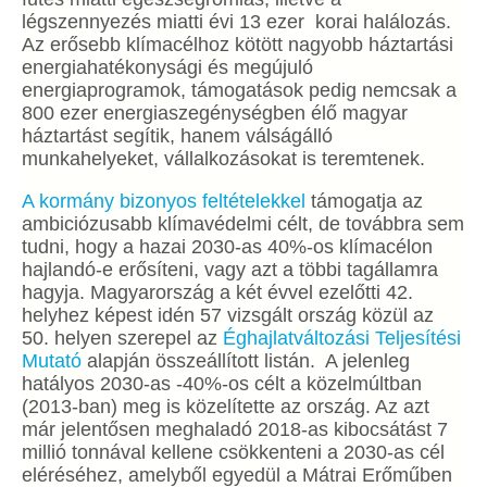
légszennyezés miatti évi 13 ezer korai halálozás.
Az erősebb klímacélhoz kötött nagyobb háztartási
energiahatékonysági és megújuló
energiaprogramok, támogatások pedig nemcsak a
800 ezer energiaszegénységben élő magyar
háztartást segítik, hanem válságálló
munkahelyeket, vállalkozásokat is teremtenek.
A kormány bizonyos feltételekkel
támogatja az
ambiciózusabb klímavédelmi célt, de továbbra sem
tudni, hogy a hazai 2030-as 40%-os klímacélon
hajlandó-e erősíteni, vagy azt a többi tagállamra
hagyja. Magyarország a két évvel ezelőtti 42.
helyhez képest idén 57 vizsgált ország közül az
50. helyen szerepel az
Éghajlatváltozási Teljesítési
Mutató
alapján összeállított listán. A jelenleg
hatályos 2030-as -40%-os célt a közelmúltban
(2013-ban) meg is közelítette az ország. Az azt
már jelentősen meghaladó 2018-as kibocsátást 7
millió tonnával kellene csökkenteni a 2030-as cél
eléréséhez, amelyből egyedül a Mátrai Erőműben