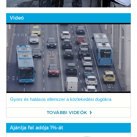
Videó
Gyors és hatásos ellenszer a közlekedési dugókra
TOVÁBBI VIDEÓK
Ajánlja fel adója 1%-át