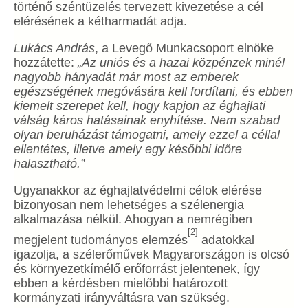
történő széntüzelés tervezett kivezetése a cél
elérésének a kétharmadát adja.
Lukács András
, a Levegő Munkacsoport elnöke
hozzátette:
„Az uniós és a hazai közpénzek minél
nagyobb hányadát már most az emberek
egészségének megóvására kell fordítani, és ebben
kiemelt szerepet kell, hogy kapjon az éghajlati
válság káros hatásainak enyhítése. Nem szabad
olyan beruházást támogatni, amely ezzel a céllal
ellentétes, illetve amely egy későbbi időre
halasztható.”
Ugyanakkor az éghajlatvédelmi célok elérése
bizonyosan nem lehetséges a szélenergia
alkalmazása nélkül. Ahogyan a nemrégiben
[2]
megjelent tudományos elemzés
adatokkal
igazolja, a szélerőművek Magyarországon is olcsó
és környezetkímélő erőforrást jelentenek, így
ebben a kérdésben mielőbbi határozott
kormányzati irányváltásra van szükség.