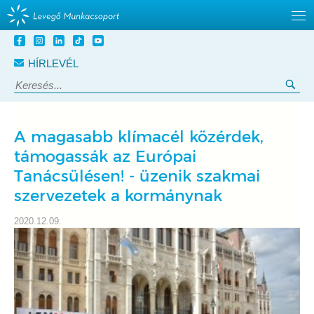
Tovább
a
HÍRLEVÉL
tartalomra
Keresés:
Ker
A magasabb klímacél közérdek,
támogassák az Európai
Tanácsülésen! - üzenik szakmai
szervezetek a kormánynak
2020.12.09.