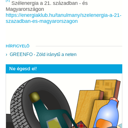
Szélenergia a 21. században - és
Magyarországon
https://energiaklub.hu/tanulmany/szelenergia-a-21-
szazadban-es-magyarorszagon
HÍRFIGYELŐ
GREENFO - Zöld iránytű a neten
Ne égesd el!