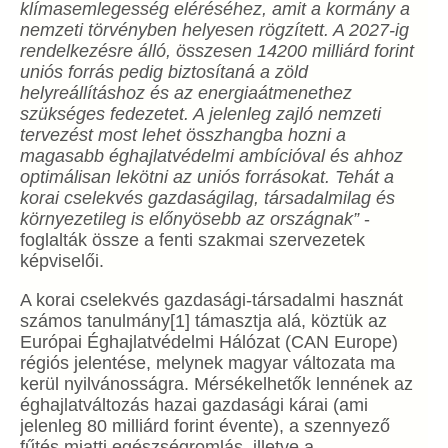
klímasemlegesség eléréséhez, amit a kormány a
nemzeti törvényben helyesen rögzített. A 2027-ig
rendelkezésre álló, összesen 14200 milliárd forint
uniós forrás pedig biztosítaná a zöld
helyreállításhoz és az energiaátmenethez
szükséges fedezetet. A jelenleg zajló nemzeti
tervezést most lehet összhangba hozni a
magasabb éghajlatvédelmi ambícióval és ahhoz
optimálisan lekötni az uniós forrásokat. Tehát a
korai cselekvés gazdaságilag, társadalmilag és
környezetileg is előnyösebb az országnak”
-
foglalták össze a fenti szakmai szervezetek
képviselői.
A korai cselekvés gazdasági-társadalmi hasznát
számos tanulmány[1] támasztja alá, köztük az
Európai Éghajlatvédelmi Hálózat (CAN Europe)
régiós jelentése, melynek magyar változata ma
kerül nyilvánosságra. Mérsékelhetők lennének az
éghajlatváltozás hazai gazdasági kárai (ami
jelenleg 80 milliárd forint évente), a szennyező
fűtés miatti egészségromlás, illetve a