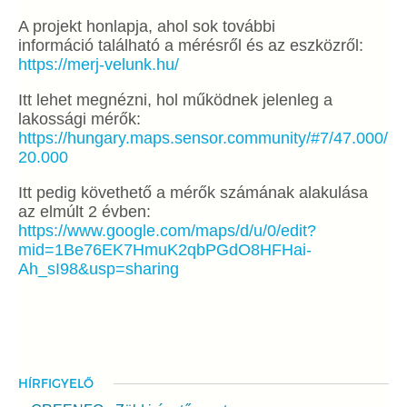
A projekt honlapja, ahol sok további
információ található a mérésről és az eszközről:
https://merj-velunk.hu/
Itt lehet megnézni, hol működnek jelenleg a
lakossági mérők:
https://hungary.maps.sensor.community/#7/47.000/
20.000
Itt pedig követhető a mérők számának alakulása
az elmúlt 2 évben:
https://www.google.com/maps/d/u/0/edit?
mid=1Be76EK7HmuK2qbPGdO8HFHai-
Ah_sI98&usp=sharing
HÍRFIGYELŐ