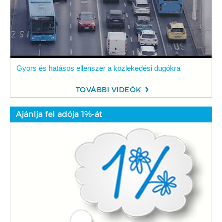
Gyors és hatásos ellenszer a közlekedési dugókra
TOVÁBBI VIDEÓK
Ajánlja fel adója 1%-át