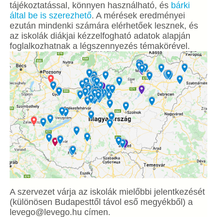
tájékoztatással, könnyen használható, és
bárki
által be is szerezhető
. A mérések eredményei
ezután mindenki számára elérhetőek lesznek, és
az iskolák diákjai kézzelfogható adatok alapján
foglalkozhatnak a légszennyezés témakörével.
A szervezet várja az iskolák mielőbbi jelentkezését
(különösen Budapesttől távol eső megyékből) a
levego@levego.hu címen.