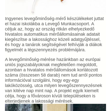
Ingyenes levegőminőség-mérő készülékeket juttat
el hazai iskolákba a Levegő Munkacsoport. A
céljuk az, hogy az ország ritkán elhelyezkedő
hivatalos automatikus mérőállomásainak adatait
kiegészítse a lakossághoz közeli adatgyűjtéssel,
és hogy a tanárok segítségével felhívják a diákok
figyelmét a légszennyezés problémájára.
A levegőminőség-mérése hazánkban az európai
uniós jogszabályoknak megfelelően megoldott,
azonban a hivatalos mérőállomások korlátozott
száma (összesen 58 darab) nem tud arról pontos
információval szolgálni, hogy egy-egy
lakóközösség, utca milyen levegőszennyezésnek
van kitéve nap mint nap. A projekt egyik kiemelt
célja, hogy a fővároson kívüli településeken is
elterjedjenek a lakossági mérések.