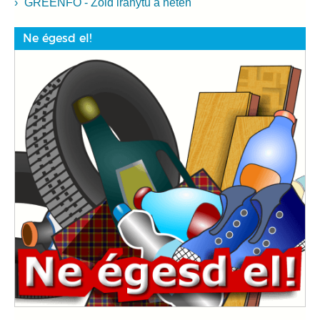
GREENFO - Zöld iránytű a neten
Ne égesd el!