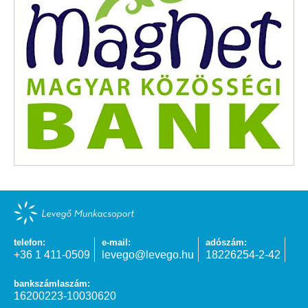
telefon:
e-mail:
adószám:
+36 1 411-0509
levego@levego.hu
18226254-2-42
bankszámlaszám:
16200223-10030620