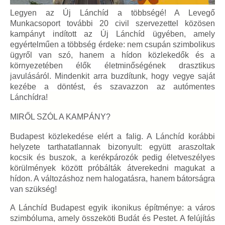
Legyen az Új Lánchíd a többségé! A Levegő
Munkacsoport további 20 civil szervezettel közösen
kampányt indított az Új Lánchíd ügyében, amely
egyértelműen a többség érdeke: nem csupán szimbolikus
ügyről van szó, hanem a hídon közlekedők és a
környezetében élők életminőségének drasztikus
javulásáról. Mindenkit arra buzdítunk, hogy vegye saját
kezébe a döntést, és szavazzon az autómentes
Lánchídra!
MIRŐL SZÓL A KAMPÁNY?
Budapest közlekedése elért a falig. A Lánchíd korábbi
helyzete tarthatatlannak bizonyult: együtt araszoltak
kocsik és buszok, a kerékpározók pedig életveszélyes
körülmények között próbálták átverekedni magukat a
hídon. A változáshoz nem halogatásra, hanem bátorságra
van szükség!
A Lánchíd Budapest egyik ikonikus építménye: a város
szimbóluma, amely összeköti Budát és Pestet. A felújítás