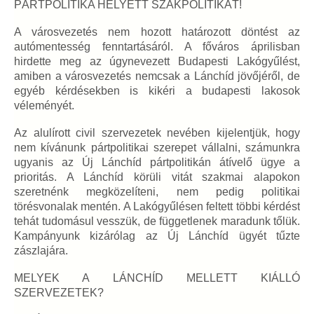
PÁRTPOLITIKA HELYETT SZAKPOLITIKÁT!
A városvezetés nem hozott határozott döntést az
autómentesség fenntartásáról. A főváros áprilisban
hirdette meg az úgynevezett Budapesti Lakógyűlést,
amiben a városvezetés nemcsak a Lánchíd jövőjéről, de
egyéb kérdésekben is kikéri a budapesti lakosok
véleményét.
Az alulírott civil szervezetek nevében kijelentjük, hogy
nem kívánunk pártpolitikai szerepet vállalni, számunkra
ugyanis az Új Lánchíd pártpolitikán átívelő ügye a
prioritás. A Lánchíd körüli vitát szakmai alapokon
szeretnénk megközelíteni, nem pedig politikai
törésvonalak mentén. A Lakógyűlésen feltett többi kérdést
tehát tudomásul vesszük, de függetlenek maradunk tőlük.
Kampányunk kizárólag az Új Lánchíd ügyét tűzte
zászlajára.
MELYEK A LÁNCHÍD MELLETT KIÁLLÓ
SZERVEZETEK?