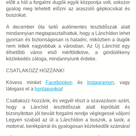
előtt a híd a forgalmi dugók egyik központja volt, sokszor
gyalog meg lehetett előzni az araszoló gépkocsikat és
buszokat.
A december óta tartó autómentes tesztidőszak alatt
mindannyian megtapasztalhattuk, hogy a Lánchídon lehet
gyorsan és biztonságosan is haladni, miközben a dugók
nem lettek nagyobbak a városban. Az Új Lánchíd egy
élhetőbb város első mérföldköve, a gördülékeny
közlekedés záloga, mindannyiunk érdeke.
CSATLAKOZZ HOZZÁNK!
Kövess minket
Facebookon
és
Instagramon
, vagy
látogass el a
honlapunkra
!
Csatlakozz hozzánk, és vegyél részt a szavazáson azért,
hogy a Lánchíd tesztidőszak alatt kipróbált és
bizonyítottan jól bevált forgalmi rendje véglegessé váljon!
Legyen szabad az út a Lánchídon a buszok, a taxik, a
motorral, kerékpárral és gyalogosan közlekedők számára!