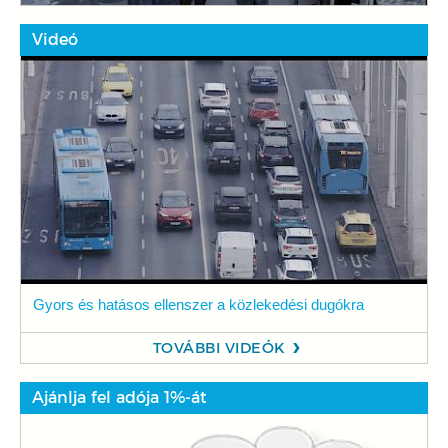
Videó
Gyors és hatásos ellenszer a közlekedési dugókra
TOVÁBBI VIDEÓK
Ajánlja fel adója 1%-át