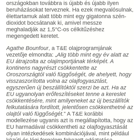
országokban továbbra is újabb és újabb ilyen
beruházásokat terveznek. Ha ezek megvalósulnak,
élettartamuk alatt több mint egy gigatonna szén-
dioxidot bocsátanak ki, amivel messze
meghaladják az 1,5°C-os célkitűzéshez
megengedett keretet.
Agathe Bounfour
, a T&E olajprogramjának
vezetője elmondta: „
Alig több mint egy év alatt az
EU átrajzolta az olajimportjának térképét. A
kontinens nagyrészt csökkentette az
Oroszországtól való függőségét, de ahelyett, hogy
visszaszorította volna az olajfogyasztást,
egyszerűen új beszállítóktól szerzi be azt. Ha az
EU ugyanolyan erőfeszítéseket tenne a kereslet
csökkentésére, mint amilyeneket az új beszállítók
felkutatására fordított, jelentősen csökkenthetné az
olajtól való függőségét.
” A T&E korábbi
modellezése ugyanis azt is megállapította, hogy az
EU harmadával csökkentheti az olajfogyasztását
olyan intézkedések kombinációjával, mint például
közúti és légi forgalom fokozott adóztatása,