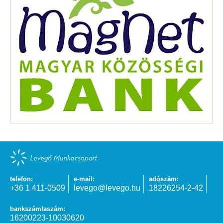
telefon:
e-mail:
adószám:
+36 1 411-0509
levego@levego.hu
18226254-2-42
bankszámlaszám:
16200223-10030620