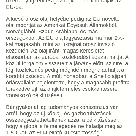
üzemanyagként és gázolajként reexportálják az
EU-ba.
A kieső orosz olaj helyébe pedig az EU növelte
olajimportját az Amerikai Egyesült Államokból,
Norvégiából, Szaúd-Arábiából és más
országokból. Az EU olajfogyasztása ma már 2%-
kal magasabb, mint az ukrajnai orosz invázió
kezdetén. Az olaj iránti magas keresletet
elsősorban az európai közlekedési ágazat hajtja. A
közúti forgalom visszatért a járvány előtti szintre, a
légi közlekedés pedig még idén meghaladhatja a
korábbi csúcsot. A múlt hónapban a Shell olajipari
óriásvállalat bejelentette, hogy a magasabb profitra
törekedve ejti az olajkitermelés csökkentésére
vonatkozó célkitűzéseit.
Bár gyakorlatilag tudományos konszenzus van
arról, hogy az új kőolaj- és gázberuházások
összeegyeztethetetlenek azzal a célkitűzéssel,
hogy a globális felmelegedés ne haladja meg az
1,5°C-ot, az EU-t ellátó kulcsfontosságú