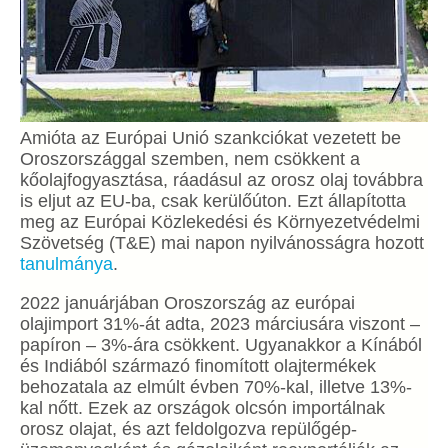
Amióta az Európai Unió szankciókat vezetett be
Oroszországgal szemben, nem csökkent a
kőolajfogyasztása, ráadásul az orosz olaj továbbra
is eljut az EU-ba, csak kerülőúton. Ezt állapította
meg az Európai Közlekedési és Környezetvédelmi
Szövetség (T&E) mai napon nyilvánosságra hozott
tanulmánya
.
2022 januárjában Oroszország az európai
olajimport 31%-át adta, 2023 márciusára viszont –
papíron – 3%-ára csökkent. Ugyanakkor a Kínából
és Indiából származó finomított olajtermékek
behozatala az elmúlt évben 70%-kal, illetve 13%-
kal nőtt. Ezek az országok olcsón importálnak
orosz olajat, és azt feldolgozva repülőgép-