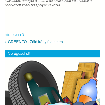
kiállításon, amelyet a zsűri a 80 kiválasztott közé sorolt a
beérkezett közel 800 pályamű közül.
HÍRFIGYELŐ
GREENFO - Zöld iránytű a neten
Ne égesd el!