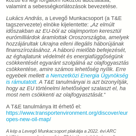
valamint a sebességkorlátozások bevezetése.
Lukács András
, a Levegő Munkacsoport (a T&E
tagszervezete) elnöke kijelentette: „
Az elmúlt
időszakban az EU-ból az olajimporton keresztül
eurómilliárdok áramlottak Oroszországba, amelyek
hozzájárultak Ukrajna elleni illegális háborújának
finanszírozásához. A háború mielőbb befejezését,
az éghajlatunk védelmét és energiafüggőségünk
csökkentését egyaránt szolgálná az olajfogyasztás
csökkentése, amire számos lehetőség nyílik. Erre
egyebek mellett
a Nemzetközi Energia Ügynökség
is rámutatott.
A T&E tanulmányai is azt bizonyítják,
hogy az EU történelmi lehetőséget szalaszt el, ha
most nem csökkenti az olajfogyasztását.
”
A T&E tanulmánya itt érhető el:
https://www.transportenvironment.org/discover/eur
opes-new-oil-map/
A kép a Levegő Munkacsoport plakátja a 2022. évi ARC