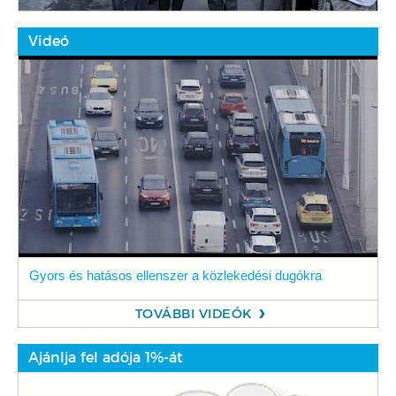
Videó
Gyors és hatásos ellenszer a közlekedési dugókra
TOVÁBBI VIDEÓK
Ajánlja fel adója 1%-át