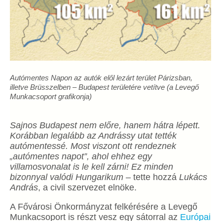
Autómentes Napon az autók elől lezárt terület Párizsban,
illetve Brüsszelben – Budapest területére vetítve (a Levegő
Munkacsoport grafikonja)
Sajnos Budapest nem előre, hanem hátra lépett.
Korábban legalább az Andrássy utat tették
autómentessé. Most viszont ott rendeznek
„autómentes napot”, ahol ehhez egy
villamosvonalat is le kell zárni! Ez minden
bizonnyal valódi Hungarikum
– tette hozzá
Lukács
András
, a civil szervezet elnöke.
A Fővárosi Önkormányzat felkérésére a Levegő
Munkacsoport is részt vesz egy sátorral az
Európai