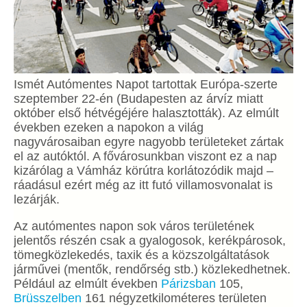
Ismét Autómentes Napot tartottak Európa-szerte
szeptember 22-én (Budapesten az árvíz miatt
október első hétvégéjére halasztották). Az elmúlt
években ezeken a napokon a világ
nagyvárosaiban egyre nagyobb területeket zártak
el az autóktól. A fővárosunkban viszont ez a nap
kizárólag a Vámház körútra korlátozódik majd –
ráadásul ezért még az itt futó villamosvonalat is
lezárják.
Az autómentes napon sok város területének
jelentős részén csak a gyalogosok, kerékpárosok,
tömegközlekedés, taxik és a közszolgáltatások
járművei (mentők, rendőrség stb.) közlekedhetnek.
Például az elmúlt években
Párizsban
105,
Brüsszelben
161 négyzetkilométeres területen