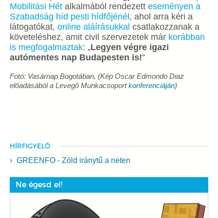
Mobilitási Hét
alkalmából rendezett
eseményen a
Szabadság híd pesti hídfőjénél
, ahol arra kéri a
látogatókat,
online aláírásukkal
csatlakozzanak a
követeléshez, amit civil szervezetek már
korábban
is megfogalmaztak
: „
Legyen végre igazi
autómentes nap Budapesten is!
”
Fotó: Vasárnap Bogotában, (Kép Oscar Edmondo Diaz
előadásából a Levegő Munkacsoport
konferenciáján
)
HÍRFIGYELŐ
GREENFO - Zöld iránytű a neten
Ne égesd el!