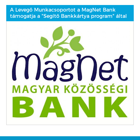
A Levegő Munkacsoportot a MagNet Bank
támogatja a "Segítő Bankkártya program" által