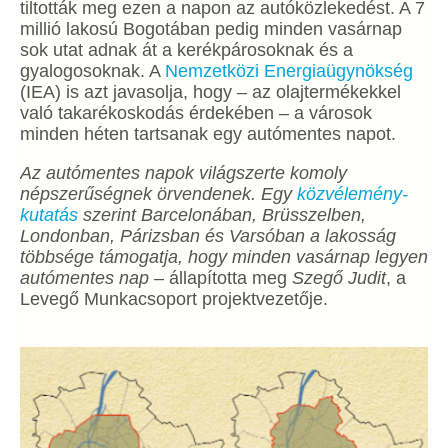
tiltották meg ezen a napon az autóközlekedést. A 7
millió lakosú Bogotában pedig minden vasárnap
sok utat adnak át a kerékpárosoknak és a
gyalogosoknak. A
Nemzetközi Energiaügynökség
(IEA) is azt javasolja, hogy – az olajtermékekkel
való takarékoskodás érdekében – a városok
minden héten tartsanak egy autómentes napot.
Az autómentes napok világszerte komoly
népszerűségnek örvendenek. Egy
közvélemény-
kutatás
szerint Barcelonában, Brüsszelben,
Londonban, Párizsban és Varsóban a lakosság
többsége támogatja, hogy minden vasárnap legyen
autómentes nap
– állapította meg
Szegő Judit
, a
Levegő Munkacsoport projektvezetője.