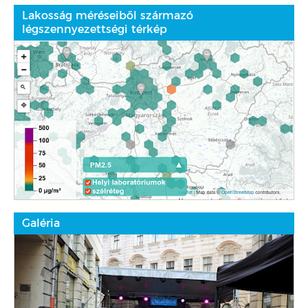
Lakosság méréseiből származó
légszennyezettségi térkép
Galéria