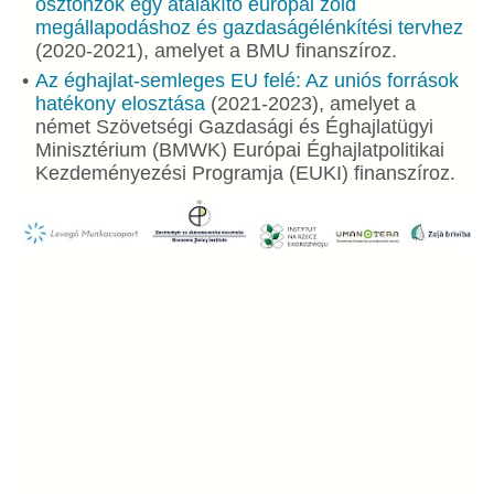
ösztönzők egy átalakító európai zöld
megállapodáshoz és gazdaságélénkítési tervhez
(2020-2021), amelyet a BMU finanszíroz.
Az éghajlat-semleges EU felé: Az uniós források
hatékony elosztása
(2021-2023), amelyet a
német Szövetségi Gazdasági és Éghajlatügyi
Minisztérium (BMWK) Európai Éghajlatpolitikai
Kezdeményezési Programja (EUKI) finanszíroz.