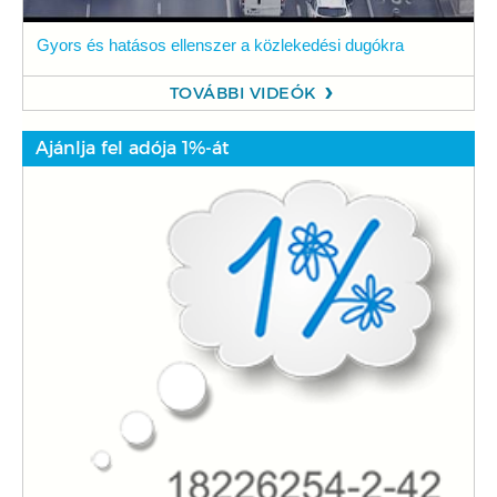
Gyors és hatásos ellenszer a közlekedési dugókra
TOVÁBBI VIDEÓK
Ajánlja fel adója 1%-át