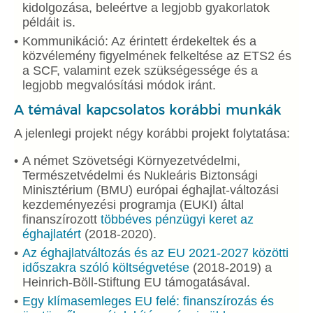
kidolgozása, beleértve a legjobb gyakorlatok
példáit is.
Kommunikáció: Az érintett érdekeltek és a
közvélemény figyelmének felkeltése az ETS2 és
a SCF, valamint ezek szükségessége és a
legjobb megvalósítási módok iránt.
A témával kapcsolatos korábbi munkák
A jelenlegi projekt négy korábbi projekt folytatása:
A német Szövetségi Környezetvédelmi,
Természetvédelmi és Nukleáris Biztonsági
Minisztérium (BMU) európai éghajlat-változási
kezdeményezési programja (EUKI) által
finanszírozott
többéves pénzügyi keret az
éghajlatért
(2018-2020).
Az éghajlatváltozás és az EU 2021-2027 közötti
időszakra szóló költségvetése
(2018-2019) a
Heinrich-Böll-Stiftung EU támogatásával.
Egy klímasemleges EU felé: finanszírozás és