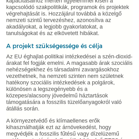
kapacitásaihoz mérten figyelemmel kíséri a
kapcsolódó szakpolitikák, programok és projektek
végrehajtását is. Hozzájárul továbbá a közelgő
nemzeti szintű tervezéshez, azonosítva az
akadályokat, a legjobb gyakorlatokat, a
tanulságokat és az elkövetett hibákat.
A projekt szükségessége és célja
Az EU éghajlat-politikai intézkedései a szén-dioxid-
árakat fel fogják emelni. A magasabb árak szociális
nehézségekhez és társadalmi zavargásokhoz
vezethetnek, ha nemzeti szinten nem születnek
hatékony szociális intézkedések a polgárok,
különösen a legszegényebb és a
közepes/alacsony jövedelmű háztartások
támogatására a fosszilis tüzelőanyagokról való
átállás során.
A környezetvédő és klímaellenes erők
kihasználhatják ezt az árnövekedést, hogy
megvédjék a fosszilis fűtésű vagy dízelüzemű