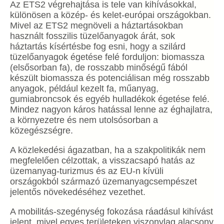
Az ETS2 végrehajtása is tele van kihívásokkal,
különösen a közép- és kelet-európai országokban.
Mivel az ETS2 megnöveli a háztartásokban
használt fosszilis tüzelőanyagok árát, sok
háztartás kísértésbe fog esni, hogy a szilárd
tüzelőanyagok égetése felé forduljon: biomassza
(elsősorban fa), de rosszabb minőségű fából
készült biomassza és potenciálisan még rosszabb
anyagok, például kezelt fa, műanyag,
gumiabroncsok és egyéb hulladékok égetése felé.
Mindez nagyon káros hatással lenne az éghajlatra,
a környezetre és nem utolsósorban a
közegészségre.
A közlekedési ágazatban, ha a szakpolitikák nem
megfelelően célzottak, a visszacsapó hatás az
üzemanyag-turizmus és az EU-n kívüli
országokból származó üzemanyagcsempészet
jelentős növekedéséhez vezethet.
A mobilitás-szegénység fokozása ráadásul kihívást
jelent, mivel egyes területeken viszonylag alacsony