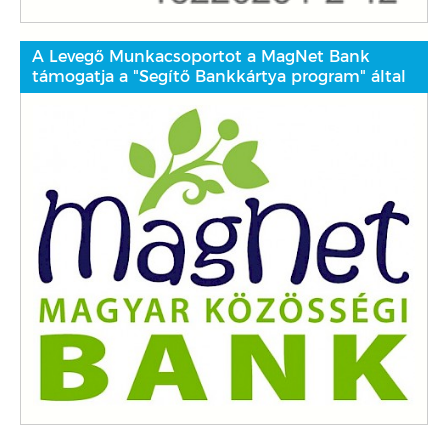
A Levegő Munkacsoportot a MagNet Bank
támogatja a "Segítő Bankkártya program" által