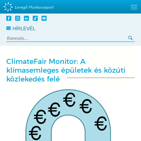
Tovább
a
HÍRLEVÉL
tartalomra
Keresés:
Ker
ClimateFair Monitor: A
klímasemleges épületek és közúti
közlekedés felé