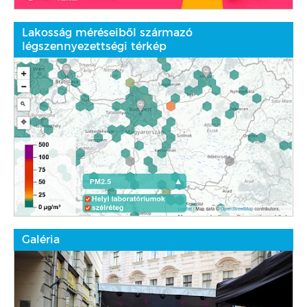
Lakosság méréseiből származó
légszennyezettségi térkép
Galéria