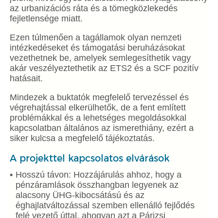
az urbanizációs ráta és a tömegközlekedés
fejletlensége miatt.
Ezen túlmenően a tagállamok olyan nemzeti
intézkedéseket és támogatási beruházásokat
vezethetnek be, amelyek semlegesíthetik vagy
akár veszélyeztethetik az ETS2 és a SCF pozitív
hatásait.
Mindezek a buktatók megfelelő tervezéssel és
végrehajtással elkerülhetők, de a fent említett
problémákkal és a lehetséges megoldásokkal
kapcsolatban általános az ismerethiány, ezért a
siker kulcsa a megfelelő tájékoztatás.
A projekttel kapcsolatos elvárások
Hosszú távon: Hozzájárulás ahhoz, hogy a
pénzáramlások összhangban legyenek az
alacsony ÜHG-kibocsátású és az
éghajlatváltozással szemben ellenálló fejlődés
felé vezető úttal, ahogyan azt a Párizsi