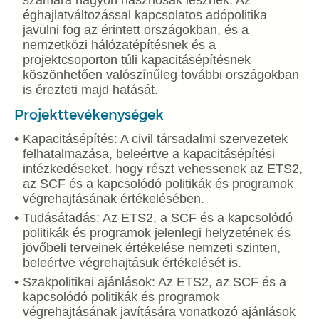
számára nagyon hasznosak lesznek. Az
éghajlatváltozással kapcsolatos adópolitika
javulni fog az érintett országokban, és a
nemzetközi hálózatépítésnek és a
projektcsoporton túli kapacitásépítésnek
köszönhetően valószínűleg további országokban
is érezteti majd hatását.
Projekttevékenységek
Kapacitásépítés: A civil társadalmi szervezetek
felhatalmazása, beleértve a kapacitásépítési
intézkedéseket, hogy részt vehessenek az ETS2,
az SCF és a kapcsolódó politikák és programok
végrehajtásának értékelésében.
Tudásátadás: Az ETS2, a SCF és a kapcsolódó
politikák és programok jelenlegi helyzetének és
jövőbeli terveinek értékelése nemzeti szinten,
beleértve végrehajtásuk értékelését is.
Szakpolitikai ajánlások: Az ETS2, az SCF és a
kapcsolódó politikák és programok
végrehajtásának javítására vonatkozó ajánlások