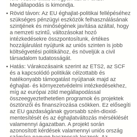
Megállapodás is kimondja.
Rövid távon: Az EU éghajlat-politikai fellépéséhez
szükséges pénzügyi eszközök felhasználásának
szintjének és minőségének javítása azáltal, hogy
a nemzeti szintű, változásokat hozó
intézkedésekre összpontosítunk, értékes
hozzájárulást nyújtunk az uniós szinten is jobb
költségvetési politikához, és növeljük a civil
társadalom tudatosságát.
Hatás: Várakozásaink szerint az ETS2, az SCF
és a kapcsolódó politikák célzottabb és
hatékonyabb támogatást nyújtanak majd az
éghajlat- és környezetvédelmi intézkedésekhez,
míg az európai zöld megállapodással
összeegyeztethetetlen programok és projektek
ösztönzői és finanszírozása csökken. Ez elősegíti
az EU gazdaságának gyorsabb szén-dioxid-
mentesítését és az éghajlatváltozás mérséklését
valamennyi ágazatban. A projekt során
azonosított kérdések valamennyi uniós ország