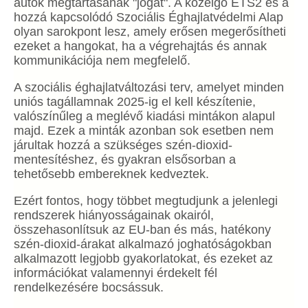
autók megtartásának "jogát". A közelgő ETS2 és a
hozzá kapcsolódó Szociális Éghajlatvédelmi Alap
olyan sarokpont lesz, amely erősen megerősítheti
ezeket a hangokat, ha a végrehajtás és annak
kommunikációja nem megfelelő.
A szociális éghajlatváltozási terv, amelyet minden
uniós tagállamnak 2025-ig el kell készítenie,
valószínűleg a meglévő kiadási mintákon alapul
majd. Ezek a minták azonban sok esetben nem
járultak hozzá a szükséges szén-dioxid-
mentesítéshez, és gyakran elsősorban a
tehetősebb embereknek kedveztek.
Ezért fontos, hogy többet megtudjunk a jelenlegi
rendszerek hiányosságainak okairól,
összehasonlítsuk az EU-ban és más, hatékony
szén-dioxid-árakat alkalmazó joghatóságokban
alkalmazott legjobb gyakorlatokat, és ezeket az
információkat valamennyi érdekelt fél
rendelkezésére bocsássuk.