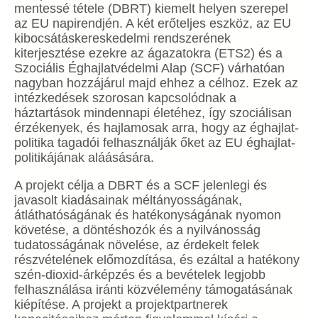
mentessé tétele (DBRT) kiemelt helyen szerepel
az EU napirendjén. A két erőteljes eszköz, az EU
kibocsátáskereskedelmi rendszerének
kiterjesztése ezekre az ágazatokra (ETS2) és a
Szociális Éghajlatvédelmi Alap (SCF) várhatóan
nagyban hozzájárul majd ehhez a célhoz. Ezek az
intézkedések szorosan kapcsolódnak a
háztartások mindennapi életéhez, így szociálisan
érzékenyek, és hajlamosak arra, hogy az éghajlat-
politika tagadói felhasználják őket az EU éghajlat-
politikájának aláásására.
A projekt célja a DBRT és a SCF jelenlegi és
javasolt kiadásainak méltányosságának,
átláthatóságának és hatékonyságának nyomon
követése, a döntéshozók és a nyilvánosság
tudatosságának növelése, az érdekelt felek
részvételének előmozdítása, és ezáltal a hatékony
szén-dioxid-árképzés és a bevételek legjobb
felhasználása iránti közvélemény támogatásának
kiépítése. A projekt a projektpartnerek