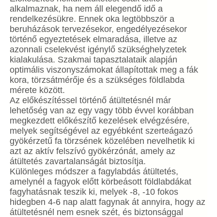
alkalmaznak, ha nem áll elegendő idő a
rendelkezésükre. Ennek oka legtöbbször a
beruházások tervezésekor, engedélyezésekor
történő egyeztetések elmaradása, illetve az
azonnali cselekvést igénylő szükséghelyzetek
kialakulása. Szakmai tapasztalataik alapján
optimális viszonyszámokat állapítottak meg a fák
kora, törzsátmérője és a szükséges földlabda
mérete között.
Az előkészítéssel történő átültetésnél már
lehetőség van az egy vagy több évvel korábban
megkezdett előkészítő kezelések elvégzésére,
melyek segítségével az egyébként szerteágazó
gyökérzetű fa törzsének közelében nevelhetik ki
azt az aktív felszívó gyökérzónát, amely az
átültetés zavartalanságát biztosítja.
Különleges módszer a fagylabdás átültetés,
amelynél a fagyok előtt körbeásott földlabdákat
fagyhatásnak teszik ki, melyek -8, -10 fokos
hidegben 4-6 nap alatt fagynak át annyira, hogy az
átültetésnél nem esnek szét, és biztonsággal