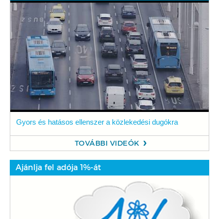
Gyors és hatásos ellenszer a közlekedési dugókra
TOVÁBBI VIDEÓK
Ajánlja fel adója 1%-át