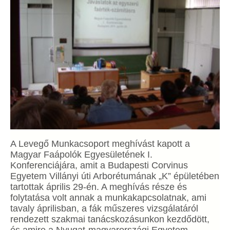
A Levegő Munkacsoport meghívást kapott a
Magyar Faápolók Egyesületének I.
Konferenciájára, amit a Budapesti Corvinus
Egyetem Villányi úti Arborétumának „K” épületében
tartottak április 29-én. A meghívás része és
folytatása volt annak a munkakapcsolatnak, ami
tavaly áprilisban, a fák műszeres vizsgálatáról
rendezett szakmai tanácskozásunkon kezdődött,
és amire a Nyugat-magyarországi Egyetem