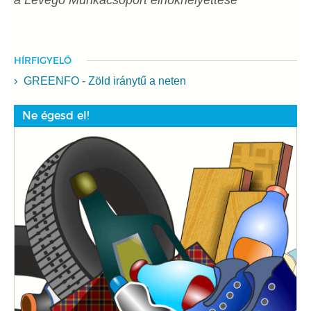
HÍRFIGYELŐ
GREENFO - Zöld iránytű a neten
Ne égesd el!