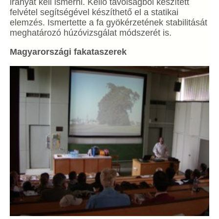
irányát kell ismerni. Kellő távolságból készített
felvétel segítségével készíthető el a statikai
elemzés. Ismertette a fa gyökérzetének stabilitását
meghatározó húzóvizsgálat módszerét is.
Magyarországi fakataszerek