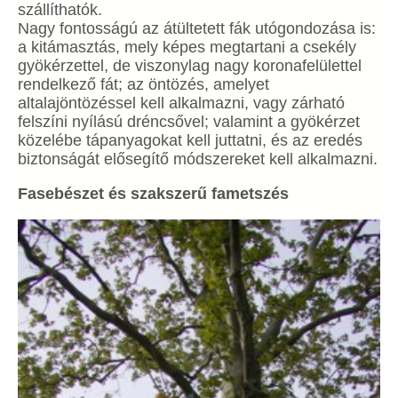
szállíthatók.
Nagy fontosságú az átültetett fák utógondozása is:
a kitámasztás, mely képes megtartani a csekély
gyökérzettel, de viszonylag nagy koronafelülettel
rendelkező fát; az öntözés, amelyet
altalajöntözéssel kell alkalmazni, vagy zárható
felszíni nyílású dréncsővel; valamint a gyökérzet
közelébe tápanyagokat kell juttatni, és az eredés
biztonságát elősegítő módszereket kell alkalmazni.
Fasebészet és szakszerű fametszés