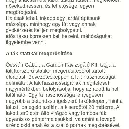
növekedhessen, és lehetősége legyen
megöregedni.
Ha csak lehet, inkább egy járdát építsünk
másképp, minthogy egy fát vagy annak
gyökérzetét kelljen megbolygatni.
Idős fákat korrekten kell kezelni, méltóságukat
figyelembe venni.
A fák statikai megerősítése
Ócsvári Gábor, a Garden Favizsgáló Kft. tagja a
fák korszerű statikai megerősítéséről tartott
előadást. Bevezetésképpen a fák hasznosságát
definiálta: A fák hasznosságának megítélését
nagymértékben befolyásolja, hogy az adott fa hol
található. Egy fa hasznossága lényegesen
nagyobb a betondzsungelszerű lakótelepen, mint a
falusi libalegelő szélén, a kiserdőtől 20 méterre. A
lakott területen álló virágzó vagy lombos fák
ugyanis oxigéntermelésükkel, valamint a levegő
széndioxidjának és a szálló pornak megkötésével,