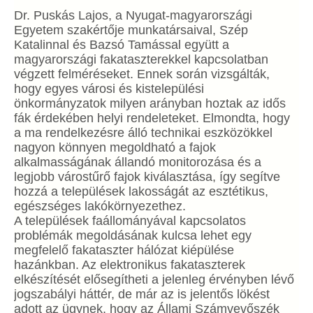
Dr. Puskás Lajos, a Nyugat-magyarországi
Egyetem szakértője munkatársaival, Szép
Katalinnal és Bazsó Tamással együtt a
magyarországi fakataszterekkel kapcsolatban
végzett felméréseket. Ennek során vizsgálták,
hogy egyes városi és kistelepülési
önkormányzatok milyen arányban hoztak az idős
fák érdekében helyi rendeleteket. Elmondta, hogy
a ma rendelkezésre álló technikai eszközökkel
nagyon könnyen megoldható a fajok
alkalmasságának állandó monitorozása és a
legjobb várostűrő fajok kiválasztása, így segítve
hozzá a települések lakosságát az esztétikus,
egészséges lakókörnyezethez.
A települések faállományával kapcsolatos
problémák megoldásának kulcsa lehet egy
megfelelő fakataszter hálózat kiépülése
hazánkban. Az elektronikus fakataszterek
elkészítését elősegítheti a jelenleg érvényben lévő
jogszabályi háttér, de már az is jelentős lökést
adott az ügynek, hogy az Állami Számvevőszék