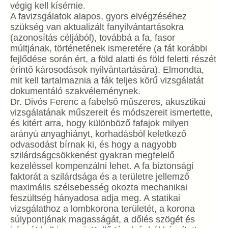
végig kell kísérnie.
A favizsgálatok alapos, gyors elvégzéséhez
szükség van aktualizált fanyilvántartásokra
(azonosítás céljából), továbbá a fa, fasor
múltjának, történetének ismeretére (a fát korábbi
fejlődése során ért, a föld alatti és föld feletti részét
érintő károsodások nyilvántartására). Elmondta,
mit kell tartalmaznia a fák teljes körű vizsgálatát
dokumentáló szakvéleménynek.
Dr. Divós Ferenc a fabelső műszeres, akusztikai
vizsgálatának műszereit és módszereit ismertette,
és kitért arra, hogy különböző fafajok milyen
arányú anyaghiányt, korhadásból keletkező
odvasodást bírnak ki, és hogy a nagyobb
szilárdságcsökkenést gyakran megfelelő
kezeléssel kompenzálni lehet. A fa biztonsági
faktorát a szilárdsága és a területre jellemző
maximális szélsebesség okozta mechanikai
feszültség hányadosa adja meg. A statikai
vizsgálathoz a lombkorona területét, a korona
súlypontjának magasságát, a dőlés szögét és