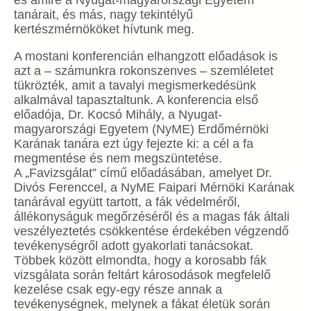
tanárait, és más, nagy tekintélyű
kertészmérnököket hívtunk meg.
A mostani konferencián elhangzott előadások is
azt a – számunkra rokonszenves – szemléletet
tükrözték, amit a tavalyi megismerkedésünk
alkalmával tapasztaltunk. A konferencia első
előadója, Dr. Kocsó Mihály, a Nyugat-
magyarországi Egyetem (NyME) Erdőmérnöki
Karának tanára ezt úgy fejezte ki: a cél a fa
megmentése és nem megszüntetése.
A „Favizsgálat” című előadásában, amelyet Dr.
Divós Ferenccel, a NyME Faipari Mérnöki Karának
tanárával együtt tartott, a fák védelméről,
állékonyságuk megőrzéséről és a magas fák általi
veszélyeztetés csökkentése érdekében végzendő
tevékenységről adott gyakorlati tanácsokat.
Többek között elmondta, hogy a korosabb fák
vizsgálata során feltárt károsodások megfelelő
kezelése csak egy-egy része annak a
tevékenységnek, melynek a fákat életük során