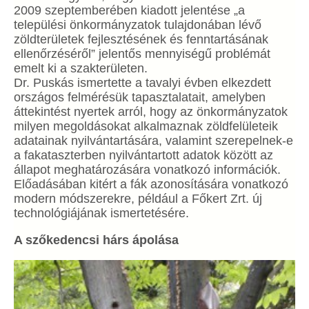
2009 szeptemberében kiadott jelentése „a
települési önkormányzatok tulajdonában lévő
zöldterületek fejlesztésének és fenntartásának
ellenőrzéséről” jelentős mennyiségű problémát
emelt ki a szakterületen.
Dr. Puskás ismertette a tavalyi évben elkezdett
országos felmérésük tapasztalatait, amelyben
áttekintést nyertek arról, hogy az önkormányzatok
milyen megoldásokat alkalmaznak zöldfelületeik
adatainak nyilvántartására, valamint szerepelnek-e
a fakataszterben nyilvántartott adatok között az
állapot meghatározására vonatkozó információk.
Előadásában kitért a fák azonosítására vonatkozó
modern módszerekre, például a Főkert Zrt. új
technológiájának ismertetésére.
A szőkedencsi hárs ápolása