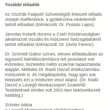
További előadók
Az Osztrák Faápoló Szövetségtől érkezett előadó,
Joseph Klaffenböck, a gyökérzóna-védelemről
tartott előadást (tolmácsolt: Dr. Puskás Lajos).
Jaroslav Kolarik docens a Cseh Köztársaságban
alkalmazott vizuális és műszeres favizsgálatokról
tartott előadást (tolmácsolt: Dr. Divós Ferenc).
Dr. Schmidt Gábor színes, eleven előadásában az
egyszerű faértékszámításra tett javaslatot sok
évtizedes, tiszteletre méltó szakmai tapasztalatai
alapján. Méltatta Dr. Radó Dezső értékszámítási
módszerét is, és megállapította, hogy igen sok
település ezt a módszert veszi alapul. (Dr. Radó
Dezső a Levegő Munkacsoport Szakértői
Testületének elnöke volt 2001-ben bekövetkezett
haláláig.)
Schnier Mária
a Levegő Munkacsoport elnökhelyettese