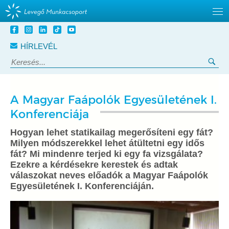
Tovább
a
HÍRLEVÉL
tartalomra
Keresés:
Ker
A Magyar Faápolók Egyesületének I.
Konferenciája
Hogyan lehet statikailag megerősíteni egy fát?
Milyen módszerekkel lehet átültetni egy idős
fát? Mi mindenre terjed ki egy fa vizsgálata?
Ezekre a kérdésekre kerestek és adtak
válaszokat neves előadók a Magyar Faápolók
Egyesületének I. Konferenciáján.