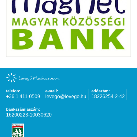
telefon:
e-mail:
adószám:
+36 1 411-0509
levego@levego.hu
18226254-2-42
bankszámlaszám:
16200223-10030620