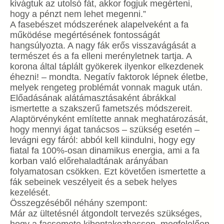
kivágtuk az utolsó fát, akkor fogjuk megérteni,
hogy a pénzt nem lehet megenni.”
A fasebészet módszerének alapelveként a fa
működése megértésének fontosságát
hangsúlyozta. A nagy fák erős visszavágását a
természet és a fa elleni merényletnek tartja. A
korona által táplált gyökerek ilyenkor elkezdenek
éhezni! – mondta. Negatív faktorok lépnek életbe,
melyek rengeteg problémát vonnak maguk után.
Előadásának alátámasztásaként ábrákkal
ismertette a szakszerű fametszés módszereit.
Alaptörvényként említette annak meghatározását,
hogy mennyi ágat tanácsos – szükség esetén –
levágni egy fáról: abból kell kiindulni, hogy egy
fiatal fa 100%-osan dinamikus energia, ami a fa
korban való előrehaladtának arányában
folyamatosan csökken. Ezt követően ismertette a
fák sebeinek veszélyeit és a sebek helyes
kezelését.
Összegzéséből néhány szempont:
Már az ültetésnél átgondolt tervezés szükséges,
hogy a facsemete kibontakozhasson, megfelelően