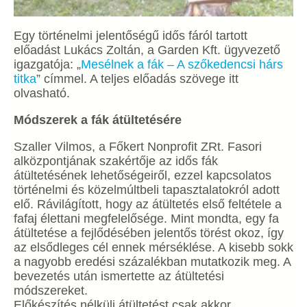
Egy történelmi jelentőségű idős fáról tartott
előadást Lukács Zoltán, a Garden Kft. ügyvezető
igazgatója: „
Mesélnek a fák – A szőkedencsi hárs
titka
” címmel. A teljes előadás szövege itt
olvasható.
Módszerek a fák átültetésére
Szaller Vilmos, a Főkert Nonprofit ZRt. Fasori
alközpontjának szakértője az idős fák
átültetésének lehetőségeiről, ezzel kapcsolatos
történelmi és közelmúltbeli tapasztalatokról adott
elő. Rávilágított, hogy az átültetés első feltétele a
fafaj élettani megfelelősége. Mint mondta, egy fa
átültetése a fejlődésében jelentős törést okoz, így
az elsődleges cél ennek mérséklése. A kisebb sokk
a nagyobb eredési százalékban mutatkozik meg. A
bevezetés után ismertette az átültetési
módszereket.
Előkészítés nélküli átültetést csak akkor