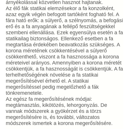
árnyékolással közvetlen hasznot hajtanak.
Az élő fák statikai elemzésekor a fa konzolként,
azaz egyik végén befogott tartóként fogható fel. A
fára ható erők: a súlyerő, a szélnyomás, a befogási
erő és a fa anyagának a fellépő feszültségekkel
szembeni ellenállása. Ezek egyensúlya esetén a fa
statikailag biztonságos. Ellenkező esetben a fa
megtartása érdekében beavatkozás szükséges. A
korona méretének csökkentésével a súlyerő
csökkenthető, viszont a fa hasznossága a korona
méreteivel arányos. Amennyiben a korona méretét
csökkentjük, a fa hasznosságát is csökkentjük. A fa
terhelhetőségének növelése a fa statikai
megerősítésével érhető el. A statikai
megerősítéssel pedig megelőzhető a fák
tönkremenetele.
Az egész fa megerősítésének módjai:
megtámasztás, kikötözés, lehorgonyzás. De
vannak módszerek a gyökérzet és a törzs
megerősítésére is, és további, változatos
módszerek ismertek a korona megerősítésére.