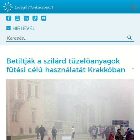
Tovább
a
HÍRLEVÉL
tartalomra
Keresés:
Ker
Betiltják a szilárd tüzelőanyagok
fűtési célú használatát Krakkóban