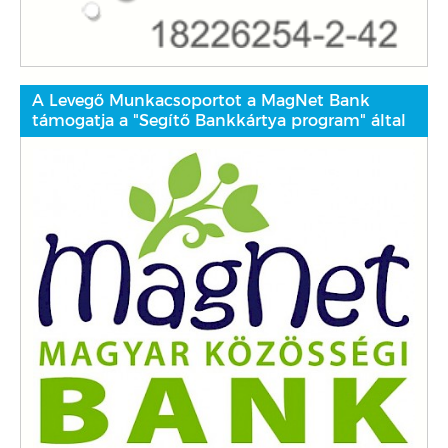
A Levegő Munkacsoportot a MagNet Bank
támogatja a "Segítő Bankkártya program" által