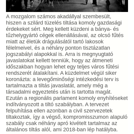
A mozgalom számos akadállyal szembesült,
hiszen a szilárd tüzelés tiltása komoly gazdasági
érdekeket sért. Meg kellett küzdeni a bánya- és
tűzhelygyártó cégek ellenállásával, az olcsó fűtés
miatt az életük drágulásától tartó lakosok
félelmeivel, és a néhány ponton tisztázatlan
jogszabályi alapokkal is. Arra is megnyugtató
javaslatokat kellett tenniük, hogy az átmeneti
időszakban hogyan lehet egy teljes város fűtési
rendszerét átalakítani. A küzdelmet végül siker
koronázta: a levegőminőségi intézkedési terv is
tartalmazta a tiltás javaslatát, amely még a
társadalmi egyeztetés után is tartotta magát.
Ezután a regionális parlament komoly enyhítéseket
indítványozott a tiltó szabályban. A tervezet
felpuhítása ellen azonban a civil szervezetek
tiltakoztak, így a végső, kompromisszumon alapuló
szabály csak néhány apró kivételt tartalmaz az
általános tiltás alól, ami 2018-ban lép hatályba.