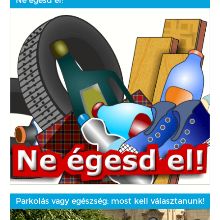
Ne égesd el!
Parkolás vagy egészség: most kell választanunk!