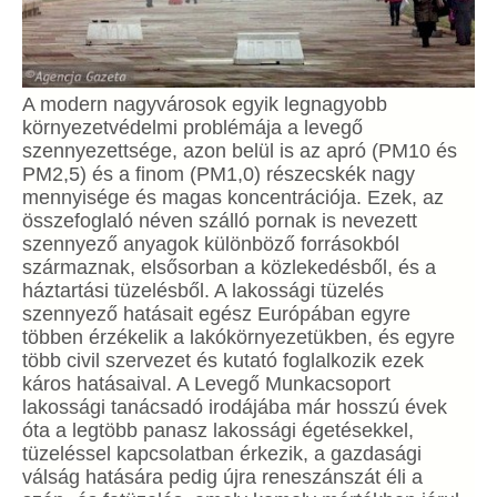
A modern nagyvárosok egyik legnagyobb
környezetvédelmi problémája a levegő
szennyezettsége, azon belül is az apró (PM10 és
PM2,5) és a finom (PM1,0) részecskék nagy
mennyisége és magas koncentrációja. Ezek, az
összefoglaló néven szálló pornak is nevezett
szennyező anyagok különböző forrásokból
származnak, elsősorban a közlekedésből, és a
háztartási tüzelésből. A lakossági tüzelés
szennyező hatásait egész Európában egyre
többen érzékelik a lakókörnyezetükben, és egyre
több civil szervezet és kutató foglalkozik ezek
káros hatásaival. A Levegő Munkacsoport
lakossági tanácsadó irodájába már hosszú évek
óta a legtöbb panasz lakossági égetésekkel,
tüzeléssel kapcsolatban érkezik, a gazdasági
válság hatására pedig újra reneszánszát éli a