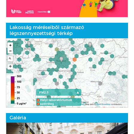
Lakosság méréseiből származó
légszennyezettségi térkép
Galéria