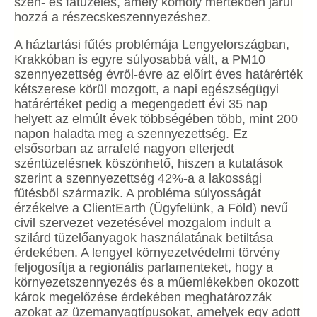
szén- és fatüzelés, amely komoly mértékben járul
hozzá a részecskeszennyezéshez.
A háztartási fűtés problémája Lengyelországban,
Krakkóban is egyre súlyosabbá vált, a PM10
szennyezettség évről-évre az előírt éves határérték
kétszerese körül mozgott, a napi egészségügyi
határértéket pedig a megengedett évi 35 nap
helyett az elmúlt évek többségében több, mint 200
napon haladta meg a szennyezettség. Ez
elsősorban az arrafelé nagyon elterjedt
széntüzelésnek köszönhető, hiszen a kutatások
szerint a szennyezettség 42%-a a lakossági
fűtésből származik. A probléma súlyosságát
érzékelve a ClientEarth (Ügyfelünk, a Föld) nevű
civil szervezet vezetésével mozgalom indult a
szilárd tüzelőanyagok használatának betiltása
érdekében. A lengyel környezetvédelmi törvény
feljogosítja a regionális parlamenteket, hogy a
környezetszennyezés és a műemlékekben okozott
károk megelőzése érdekében meghatározzák
azokat az üzemanyagtípusokat, amelyek egy adott