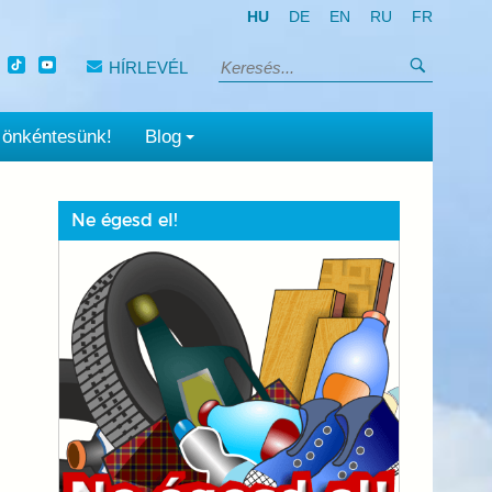
HU
DE
EN
RU
FR
Keresés
HÍRLEVÉL
Keresés:
 önkéntesünk!
Blog
Ne égesd el!