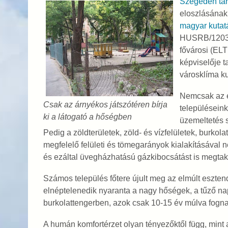
Szegeden tar
eloszlásának
magyar kutatá
HUSRB/1203/1
fővárosi (EL
képviselője t
városklíma ku
Nemcsak az é
Csak az árnyékos játszótéren bírja
településeink
ki a látogató a hőségben
üzemeltetés 
Pedig a zöldterületek, zöld- és vízfelületek, burko
megfelelő felületi és tömegarányok kialakításával 
és ezáltal üvegházhatású gázkibocsátást is megtak
Számos település főtere újult meg az elmúlt eszte
elnéptelenedik nyaranta a nagy hőségek, a tűző na
burkolattengerben, azok csak 10-15 év múlva fogna
A humán komfortérzet olyan tényezőktől függ, mint a