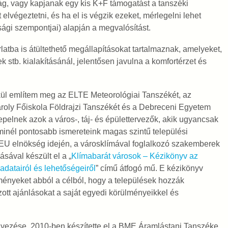
g, vagy kapjanak egy kis K+F támogatást a tanszéki
elvégeztetni, és ha el is végzik ezeket, mérlegelni lehet
gi szempontjai) alapján a megvalósítást.
atba is átültethető megállapításokat tartalmaznak, amelyeket,
 stb. kialakításánál, jelentősen javulna a komfortérzet és
élkül említem meg az ELTE Meteorológiai Tanszékét, az
ároly Főiskola Földrajzi Tanszékét és a Debreceni Egyetem
pelnek azok a város-, táj- és épülettervezők, akik ugyancsak
minél pontosabb ismereteink magas szintű települési
EU elnökség idején, a városklímával foglalkozó szakemberek
sával készült el a „
Klímabarát városok – Kézikönyv az
adatairól és lehetőségeiről
” című átfogó mű. E kézikönyv
dményeket abból a célból, hogy a települések hozzák
tt ajánlásokat a saját egyedi körülményeikkel és
yezése. 2010-ben készítette el a BME Áramlástani Tanszéke