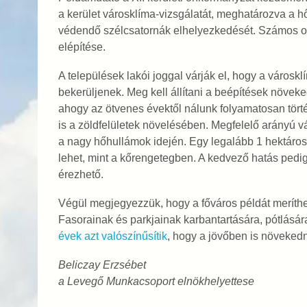
a kerület városklíma-vizsgálatát, meghatározva a h
védendő szélcsatornák elhelyezkedését. Számos orsz
elépítése.
A települések lakói joggal várják el, hogy a városk
bekerüljenek. Meg kell állítani a beépítések növeked
ahogy az ötvenes évektől nálunk folyamatosan történ
is a zöldfelületek növelésében. Megfelelő arányú v
a nagy hőhullámok idején. Egy legalább 1 hektáros,
lehet, mint a kőrengetegben. A kedvező hatás pedig 
érezhető.
Végül megjegyezzük, hogy a főváros példát meríthet
Fasorainak és parkjainak karbantartására, pótlásá
évek azt valószínűsítik
, hogy a jövőben is növeked
Beliczay Erzsébet
a Levegő Munkacsoport elnökhelyettese