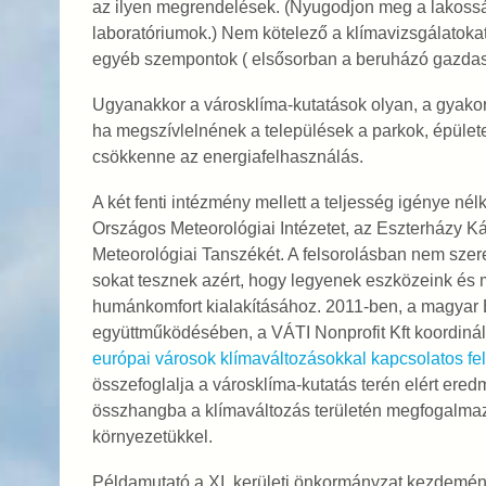
az ilyen megrendelések. (Nyugodjon meg a lakossá
laboratóriumok.) Nem kötelező a klímavizsgálatokat 
egyéb szempontok ( elsősorban a beruházó gazdasá
Ugyanakkor a városklíma-kutatások olyan, a gyakorl
ha megszívlelnének a települések a parkok, épületek
csökkenne az energiafelhasználás.
A két fenti intézmény mellett a teljesség igénye n
Országos Meteorológiai Intézetet, az Eszterházy K
Meteorológiai Tanszékét. A felsorolásban nem szere
sokat tesznek azért, hogy legyenek eszközeink és 
humánkomfort kialakításához. 2011-ben, a magyar 
együttműködésében, a VÁTI Nonprofit Kft koordinálá
európai városok klímaváltozásokkal kapcsolatos fel
összefoglalja a városklíma-kutatás terén elért ere
összhangba a klímaváltozás területén megfogalmazo
környezetükkel.
Példamutató a XI. kerületi önkormányzat kezdemén