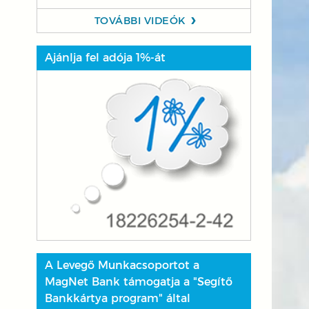
TOVÁBBI VIDEÓK
Ajánlja fel adója 1%-át
A Levegő Munkacsoportot a
MagNet Bank támogatja a "Segítő
Bankkártya program" által