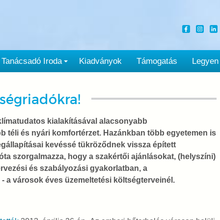
Tanácsadó Iroda
Kiadványok
Támogatás
Legyen
ségriadókra!
klímatudatos kialakításával alacsonyabb
b téli és nyári komfortérzet. Hazánkban több egyetemen is
gállapításai kevéssé tükröződnek vissza épített
 szorgalmazza, hogy a szakértői ajánlásokat, (helyszíni)
rvezési és szabályozási gyakorlatban, a
- a városok éves üzemeltetési költségterveinél.