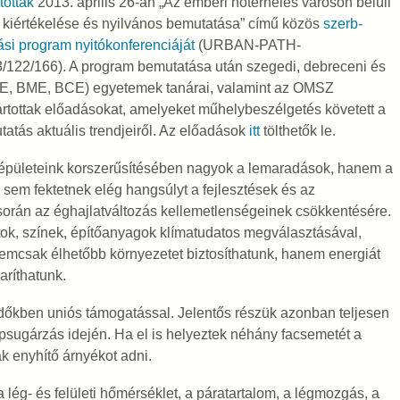
tották
2013. április 26-án „Az emberi hőterhelés városon belüli
 kiértékelése és nyilvános bemutatása” című közös
szerb-
si program nyitókonferenciáját
(URBAN-PATH-
22/166). A program bemutatása után szegedi, debreceni és
TE, BME, BCE) egyetemek tanárai, valamint az OMSZ
artottak előadásokat, amelyeket műhelybeszélgetés követett a
tatás aktuális trendjeiről. Az előadások
itt
tölthetők le.
pületeink korszerűsítésében nagyok a lemaradások, hanem a
 sem fektetnek elég hangsúlyt a fejlesztések és az
során az éghajlatváltozás kellemetlenségeinek csökkentésére.
latok, színek, építőanyagok klímatudatos megválasztásával,
nemcsak élhetőbb környezetet biztosíthatunk, hanem energiát
aríthatunk.
ndőkben uniós támogatással. Jelentős részük azonban teljesen
psugárzás idején. Ha el is helyeztek néhány facsemetét a
k enyhítő árnyékot adni.
 lég- és felületi hőmérséklet, a páratartalom, a légmozgás, a