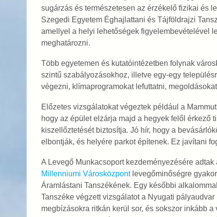
sugárzás és természetesen az érzékelő fizikai és le
Szegedi Egyetem Éghajlattani és Tájföldrajzi Tansz
amellyel a helyi lehetőségek figyelembevételével leh
meghatározni.
Több egyetemen és kutatóintézetben folynak városk
szintű szabályozásokhoz, illetve egy-egy település
végezni, klímaprogramokat lefuttatni, megoldásokat 
Előzetes vizsgálatokat végeztek például a Mammut I
hogy az épület elzárja majd a hegyek felől érkező 
kiszellőztetését biztosítja. Jó hír, hogy a bevásárlók
elbontják, és helyére parkot építenek. Ez javítani fo
A Levegő Munkacsoport kezdeményezésére adtak a b
Millenniumi Városközpont
levegőminőségre gyakoro
Áramlástani Tanszékének. Egy későbbi alkalommal
Tanszéke végzett vizsgálatot a Nyugati pályaudvar me
megbízásokra ritkán kerül sor, és sokszor inkább a 