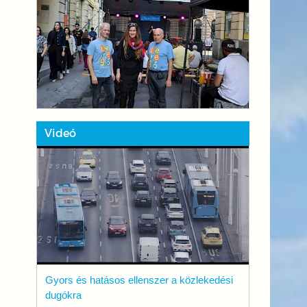
Videó
Gyors és hatásos ellenszer a közlekedési
dugókra