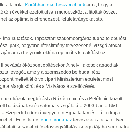
lki állapota.
Korábban már beszámoltunk
arról, hogy a
ékén évekkel ezelőtt olyan mérőeszközt állítottak össze,
et az optimális elrendezést, felületarányokat stb.
líma-kutatások. Tapasztalt szakembergárda tudna települési
rész, park, nagyobb létesítmény tervezésénél vizsgálatokat
ajánlani a helyi mikroklíma optimális kialakításhoz.
I bevásárlóközpont építésekor. A helyi lakosok aggódtak,
tiszta levegőt, amely a szomszédos belbudai rész
özpont mellett álló volt Ipari Minisztérium épületét most
gja a Margit körút és a Víziváros átszellőzését.
eruházók megbízást a Rákóczi híd és a Petőfi híd közötti
lt hatásának szélcsatorna-vizsgálatára 2003-ban a BME
 a Szegedi Tudományegyetem Éghajlattan és Tájföldrajzi
lletti Eiffel térnél
épülő irodaház
tervezése kapcsán. Ilyen
vállalati társadalmi felelősségvállalás kategóriájába sorolhatók