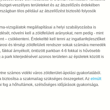
ősziget-veszélyes területeket és az átszellőzés érdekében
ágban tilos például az átszellőzést biztosító folyosók
líma-vizsgálatok megállapításai a helyi szabályozásba is
ését, növelni kell a zöldfelületi arányokat, nem pedig - mint
t – csökkenteni. Érdekeltté kell tenni az ingatlanfejlesztőket
árosi és térségi zöldfelületi rendszer sokak számára menedék
 fákkal árnyékolt, öntözött parkban 4-6 fokkal is hűvösebb
a park kiterjedésével azonos területen az épületek között is
ne számos vidéki város zöldterület-ápolási gyakorlatából.
ra biztosítsa a szakmailag szükséges összegeket. Az
elmúlt
ni fog a hőhullámok, szélsőséges időjárások gyakorisága.