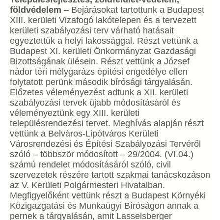
földvédelem
– Bejárásokat tartottunk a Budapest
XIII. kerületi Vizafogó lakótelepen és a tervezett
kerületi szabályozási terv várható hatásait
egyeztettük a helyi lakossággal. Részt vettünk a
Budapest XI. kerületi Önkormányzat Gazdasági
Bizottságának ülésein. Részt vettünk a József
nádor téri mélygarázs építési engedélye ellen
folytatott perünk második bírósági tárgyalásán.
Előzetes véleményezést adtunk a XII. kerületi
szabályozási tervek újabb módosításáról és
véleményeztünk egy XIII. kerületi
településrendezési tervet. Meghívás alapján részt
vettünk a Belváros-Lipótváros Kerületi
Városrendezési és Építési Szabályozási Tervéről
szóló – többször módosított – 29/2004. (VI.04.)
számú rendelet módosításáról szóló, civil
szervezetek részére tartott szakmai tanácskozáson
az V. Kerületi Polgármesteri Hivatalban.
Megfigyelőként vettünk részt a Budapest Környéki
Közigazgatási és Munkaügyi Bíróságon annak a
pernek a tárgyalásán, amit Lasselsberger