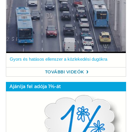
Gyors és hatásos ellenszer a közlekedési dugókra
TOVÁBBI VIDEÓK
Ajánlja fel adója 1%-át