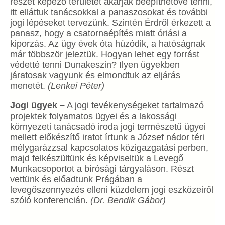
részét képező területet akarják beépíthetővé tenni,
itt elláttuk tanácsokkal a panaszosokat és további
jogi lépéseket tervezünk. Szintén Érdről érkezett a
panasz, hogy a csatornaépítés miatt óriási a
kiporzás. Az ügy évek óta húzódik, a hatóságnak
már többször jeleztük. Hogyan lehet egy forrást
védetté tenni Dunakeszin? Ilyen ügyekben
járatosak vagyunk és elmondtuk az eljárás
menetét.
(Lenkei Péter)
Jogi ügyek –
A jogi tevékenységeket tartalmazó
projektek folyamatos ügyei és a lakossági
környezeti tanácsadó iroda jogi természetű ügyei
mellett előkészítő iratot írtunk a József nádor téri
mélygarázzsal kapcsolatos közigazgatási perben,
majd felkészültünk és képviseltük a Levegő
Munkacsoportot a bírósági tárgyaláson. Részt
vettünk és előadtunk Prágában a
levegőszennyezés elleni küzdelem jogi eszközeiről
szóló konferencián.
(Dr. Bendik Gábor)