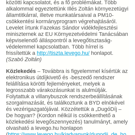
közötti kapcsolatot, és a fő problémákat. Több
alkalommal egyeztettünk Illés Zoltán környezetügyi
államtitkárral, illetve munkatársaival a PM10-
csökkentési kormányprogram végrehajtásáról.
Levelet írtunk Fazekas Sándor vidékfejlesztési
miniszternek az EU Környezetvédelmi Tanácsában
képviselendő álláspontról a levegőtisztaság-
védelemmel kapcsolatban. Több hírrel is
frissítettük a
http://tiszta.levego.hu/
honlapot.
(Szabó Zoltán)
Közlekedés
– Továbbra is figyelemmel kísértük az
elektronikus útdíjkivető és -beszedő rendszer
felállítása körötti fejleményeket, melyek a
legrosszabb várakozásunkat is alulmúlják.
Folytattuk a villanybuszok rendszerbeállításának
szorgalmazását, és találkoztunk a BYD elnökével
és vezérigazgatójával. Közzétettük a „DugóDíj –
De hogyan? (Kordon nélkül is csökkenthető a
közlekedési levegőszennyezés) tanulmányt, amely
olvasható a levego.hu honlapon
(
https://www.levego.hu/kiadvanyok/dugodij_de_ho