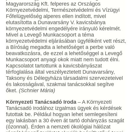
Magyarország Kft. felperes az Országos
Környezetvédelmi, Természetvédelmi és Vízügyi
Főfelügyelőség alperes ellen indított, mivel
elutasította a Dunavarsány V. kavicsbánya
környezetvédelmi engedélyére irányuló kérelmét.
Mivel a Levegő Munkacsoport a téma
környezetvédelmi eljárásában ügyfélként vett részt,
a Bíróság megadta a lehetőséget a perbe való
beavatkozásra, de ezzel a lehetőséggel a Levegő
Munkacsoport anyagi okok miatt nem tudott élni.
Kapcsolatot tartottunk a kavicsbányászat
térfoglalása által veszélyeztetett Dunavarsány,
Taksony és Délegyháza társadalmi szervezeteivel
és lakosságával, szakmai tanácsokkal segítve
őket.
(Schnier Mária)
Környezeti Tanácsadó Iroda
– A Környezeti
Tanácsadó Irodához izgalmas ügyek és kérdések
futottak be. Például hogyan lehet semlegesíteni
egy lakásban a 30 éven át tartó dohányzás szagát
(ózonnal). Érden a nemzeti ökológiai hálózat