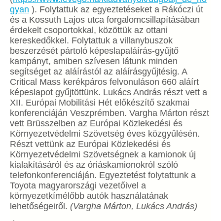
gyan
). Folytattuk az egyeztetéseket a Rákóczi út
és a Kossuth Lajos utca forgalomcsillapításában
érdekelt csoportokkal, közöttük az ottani
kereskedőkkel. Folytattuk a villanybuszok
beszerzését pártoló képeslapaláírás-gyűjtő
kampányt, amiben szívesen látunk minden
segítséget az aláírástól az aláírásgyűjtésig. A
Critical Mass kerékpáros felvonuláson 660 aláírt
képeslapot gyűjtöttünk. Lukács András részt vett a
XII. Európai Mobilitási Hét előkészítő szakmai
konferenciáján Veszprémben. Vargha Márton részt
vett Brüsszelben az Európai Közlekedési és
Környezetvédelmi Szövetség éves közgyűlésén.
Részt vettünk az Európai Közlekedési és
Környezetvédelmi Szövetségnek a kamionok új
kialakításáról és az óriáskamionokról szóló
telefonkonferenciáján. Egyeztetést folytattunk a
Toyota magyarországi vezetőivel a
környezetkímélőbb autók használatának
lehetőségeiről.
(Vargha Márton, Lukács András)