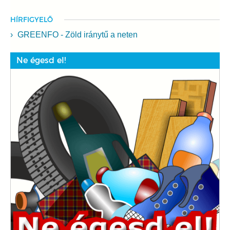
HÍRFIGYELŐ
GREENFO - Zöld iránytű a neten
Ne égesd el!