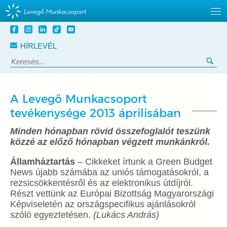
Tovább
a
HÍRLEVÉL
tartalomra
Keresés:
Ker
A Levegő Munkacsoport
tevékenysége 2013 áprilisában
Minden hónapban rövid összefoglalót teszünk
közzé az előző hónapban végzett munkánkról.
Államháztartás
– Cikkeket írtunk a Green Budget
News újabb számába az uniós támogatásokról, a
rezsicsökkentésről és az elektronikus útdíjról.
Részt vettünk az Európai Bizottság Magyarországi
Képviseletén az országspecifikus ajánlásokról
szóló egyeztetésen.
(Lukács András)