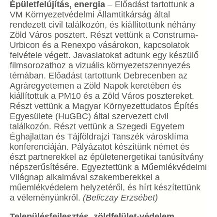
Épületfelújítás, energia
– Előadást tartottunk a
VM Környezetvédelmi Államtitkárság által
rendezett civil találkozón, és kiállítottunk néhány
Zöld Város posztert. Részt vettünk a Construma-
Urbicon és a Renexpo vásárokon, kapcsolatok
felvétele végett. Javaslatokat adtunk egy készülő
filmsorozathoz a vizuális környezetszennyezés
témában. Előadást tartottunk Debrecenben az
Agráregyetemen a Zöld Napok keretében és
kiállítottuk a PM10 és a Zöld Város posztereket.
Részt vettünk a Magyar Környezettudatos Építés
Egyesülete (HuGBC) által szervezett civil
találkozón. Részt vettünk a Szegedi Egyetem
Éghajlattan és Tájföldrajzi Tanszék városklíma
konferenciáján. Pályázatot készítünk német és
észt partnerekkel az épületenergetikai tanúsítvány
népszerűsítésére. Egyeztettünk a Műemlékvédelmi
Világnap alkalmával szakemberekkel a
műemlékvédelem helyzetéről, és hírt készítettünk
a véleményünkről.
(Beliczay Erzsébet)
Településfejlesztés, zöldfelület-védelem,