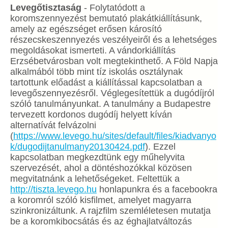
Levegőtisztaság
- Folytatódott a
koromszennyezést bemutató plakátkiállításunk,
amely az egészséget erősen károsító
részecskeszennyezés veszélyeiről és a lehetséges
megoldásokat ismerteti. A vándorkiállítás
Erzsébetvárosban volt megtekinthető. A Föld Napja
alkalmából több mint tíz iskolás osztálynak
tartottunk előadást a kiállítással kapcsolatban a
levegőszennyezésről. Véglegesítettük a dugódíjról
szóló tanulmányunkat. A tanulmány a Budapestre
tervezett kordonos dugódíj helyett kíván
alternatívát felvázolni
(
https://www.levego.hu/sites/default/files/kiadvanyo
k/dugodijtanulmany20130424.pdf
). Ezzel
kapcsolatban megkezdtünk egy műhelyvita
szervezését, ahol a döntéshozókkal közösen
megvitatnánk a lehetőségeket. Feltettük a
http://tiszta.levego.hu
honlapunkra és a facebookra
a koromról szóló kisfilmet, amelyet magyarra
szinkronizáltunk. A rajzfilm szemléletesen mutatja
be a koromkibocsátás és az éghajlatváltozás