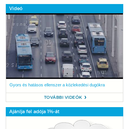
Videó
Gyors és hatásos ellenszer a közlekedési dugókra
TOVÁBBI VIDEÓK
Ajánlja fel adója 1%-át