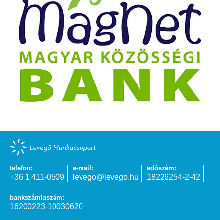
telefon:
e-mail:
adószám:
+36 1 411-0509
levego@levego.hu
18226254-2-42
bankszámlaszám:
16200223-10030620