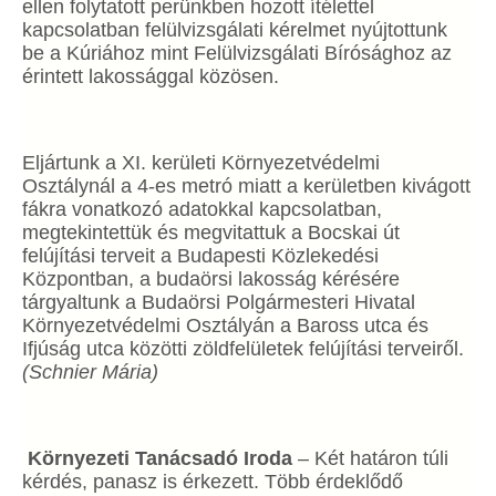
ellen folytatott perünkben hozott ítélettel
kapcsolatban felülvizsgálati kérelmet nyújtottunk
be a Kúriához mint Felülvizsgálati Bírósághoz az
érintett lakossággal közösen.
Eljártunk a XI. kerületi Környezetvédelmi
Osztálynál a 4-es metró miatt a kerületben kivágott
fákra vonatkozó adatokkal kapcsolatban,
megtekintettük és megvitattuk a Bocskai út
felújítási terveit a Budapesti Közlekedési
Központban, a budaörsi lakosság kérésére
tárgyaltunk a Budaörsi Polgármesteri Hivatal
Környezetvédelmi Osztályán a Baross utca és
Ifjúság utca közötti zöldfelületek felújítási terveiről.
(Schnier Mária)
Környezeti Tanácsadó Iroda
– Két határon túli
kérdés, panasz is érkezett. Több érdeklődő