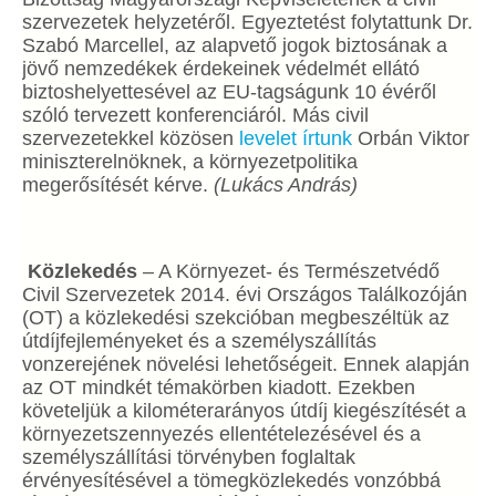
szervezetek helyzetéről. Egyeztetést folytattunk Dr.
Szabó Marcellel, az alapvető jogok biztosának a
jövő nemzedékek érdekeinek védelmét ellátó
biztoshelyettesével az EU-tagságunk 10 évéről
szóló tervezett konferenciáról. Más civil
szervezetekkel közösen
levelet írtunk
Orbán Viktor
miniszterelnöknek, a környezetpolitika
megerősítését kérve.
(Lukács András)
Közlekedés
– A Környezet- és Természetvédő
Civil Szervezetek 2014. évi Országos Találkozóján
(OT) a közlekedési szekcióban megbeszéltük az
útdíjfejleményeket és a személyszállítás
vonzerejének növelési lehetőségeit. Ennek alapján
az OT mindkét témakörben kiadott. Ezekben
követeljük a kilométerarányos útdíj kiegészítését a
környezetszennyezés ellentételezésével és a
személyszállítási törvényben foglaltak
érvényesítésével a tömegközlekedés vonzóbbá