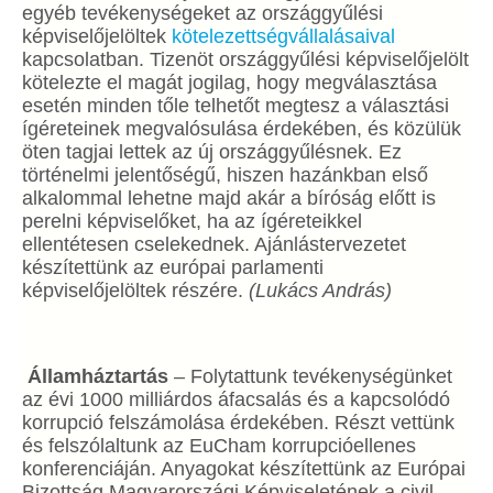
egyéb tevékenységeket az országgyűlési
képviselőjelöltek
kötelezettségvállalásaival
kapcsolatban. Tizenöt országgyűlési képviselőjelölt
kötelezte el magát jogilag, hogy megválasztása
esetén minden tőle telhetőt megtesz a választási
ígéreteinek megvalósulása érdekében, és közülük
öten tagjai lettek az új országgyűlésnek. Ez
történelmi jelentőségű, hiszen hazánkban első
alkalommal lehetne majd akár a bíróság előtt is
perelni képviselőket, ha az ígéreteikkel
ellentétesen cselekednek. Ajánlástervezetet
készítettünk az európai parlamenti
képviselőjelöltek részére.
(Lukács András)
Államháztartás
– Folytattunk tevékenységünket
az évi 1000 milliárdos áfacsalás és a kapcsolódó
korrupció felszámolása érdekében. Részt vettünk
és felszólaltunk az EuCham korrupcióellenes
konferenciáján. Anyagokat készítettünk az Európai
Bizottság Magyarországi Képviseletének a civil