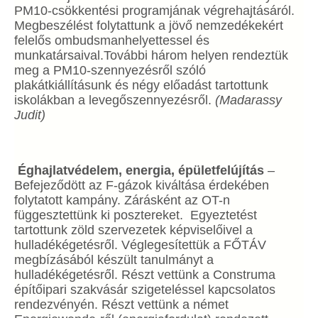
PM10-csökkentési programjának végrehajtásáról.
Megbeszélést folytattunk a jövő nemzedékekért
felelős ombudsmanhelyettessel és
munkatársaival.További három helyen rendeztük
meg a PM10-szennyezésről szóló
plakátkiállításunk és négy előadást tartottunk
iskolákban a levegőszennyezésről.
(Madarassy
Judit)
Éghajlatvédelem, energia, épületfelújítás
–
Befejeződött az F-gázok kiváltása érdekében
folytatott kampány. Zárásként az OT-n
függesztettünk ki posztereket. Egyeztetést
tartottunk zöld szervezetek képviselőivel a
hulladékégetésről. Véglegesítettük a FŐTÁV
megbízásából készült tanulmányt a
hulladékégetésről. Részt vettünk a Construma
építőipari szakvásár szigeteléssel kapcsolatos
rendezvényén. Részt vettünk a német