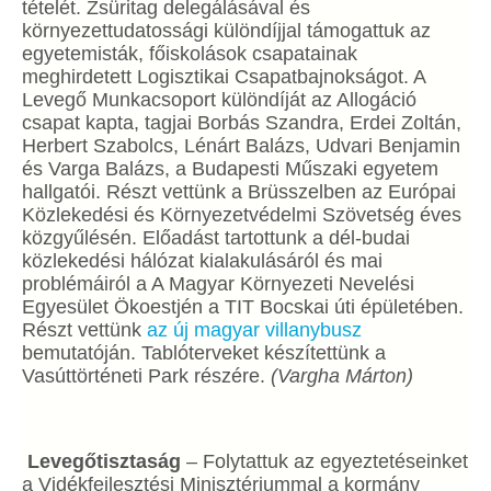
tételét. Zsüritag delegálásával és
környezettudatossági különdíjjal támogattuk az
egyetemisták, főiskolások csapatainak
meghirdetett Logisztikai Csapatbajnokságot. A
Levegő Munkacsoport különdíját az Allogáció
csapat kapta, tagjai Borbás Szandra, Erdei Zoltán,
Herbert Szabolcs, Lénárt Balázs, Udvari Benjamin
és Varga Balázs, a Budapesti Műszaki egyetem
hallgatói. Részt vettünk a Brüsszelben az Európai
Közlekedési és Környezetvédelmi Szövetség éves
közgyűlésén. Előadást tartottunk a dél-budai
közlekedési hálózat kialakulásáról és mai
problémáiról a A Magyar Környezeti Nevelési
Egyesület Ökoestjén a TIT Bocskai úti épületében.
Részt vettünk
az új magyar villanybusz
bemutatóján. Tablóterveket készítettünk a
Vasúttörténeti Park részére.
(Vargha Márton)
Levegőtisztaság
– Folytattuk az egyeztetéseinket
a Vidékfejlesztési Minisztériummal a kormány