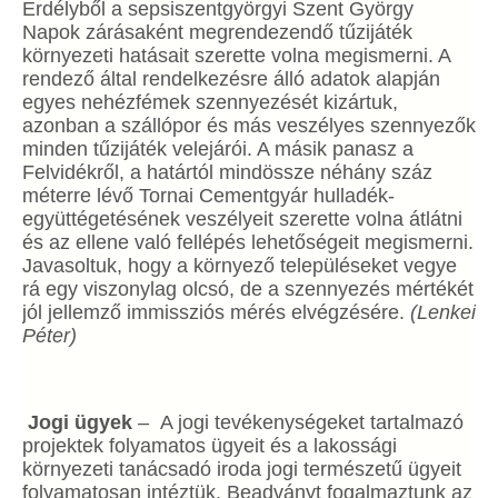
Erdélyből a sepsiszentgyörgyi Szent György
Napok zárásaként megrendezendő tűzijáték
környezeti hatásait szerette volna megismerni. A
rendező által rendelkezésre álló adatok alapján
egyes nehézfémek szennyezését kizártuk,
azonban a szállópor és más veszélyes szennyezők
minden tűzijáték velejárói. A másik panasz a
Felvidékről, a határtól mindössze néhány száz
méterre lévő Tornai Cementgyár hulladék-
együttégetésének veszélyeit szerette volna átlátni
és az ellene való fellépés lehetőségeit megismerni.
Javasoltuk, hogy a környező településeket vegye
rá egy viszonylag olcsó, de a szennyezés mértékét
jól jellemző immissziós mérés elvégzésére.
(Lenkei
Péter)
Jogi ügyek
– A jogi tevékenységeket tartalmazó
projektek folyamatos ügyeit és a lakossági
környezeti tanácsadó iroda jogi természetű ügyeit
folyamatosan intéztük. Beadványt fogalmaztunk az