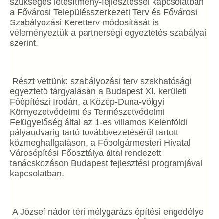
szükséges létesítmény-fejlesztéssel kapcsolatban
a Fővárosi Településszerkezeti Terv és Fővárosi
Szabályozási Keretterv módosítását is
véleményeztük a partnerségi egyeztetés szabályai
szerint.
Részt vettünk: szabályozási terv szakhatósági
egyeztető tárgyalásán a Budapest XI. kerületi
Főépítészi Irodán, a Közép-Duna-völgyi
Környezetvédelmi és Természetvédelmi
Felügyelőség által az 1-es villamos Kelenföldi
pályaudvarig tartó továbbvezetéséről tartott
közmeghallgatáson, a Főpolgármesteri Hivatal
Városépítési Főosztálya által rendezett
tanácskozáson Budapest fejlesztési programjával
kapcsolatban.
A József nádor téri mélygarázs építési engedélye