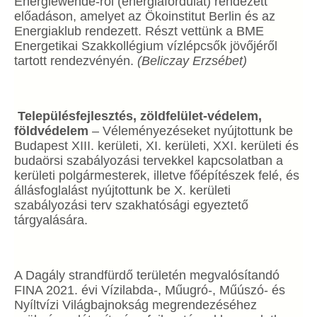
Energiewende-ről (energiafordulat) rendezett
előadáson, amelyet az Ökoinstitut Berlin és az
Energiaklub rendezett. Részt vettünk a BME
Energetikai Szakkollégium vízlépcsők jövőjéről
tartott rendezvényén.
(Beliczay Erzsébet)
Településfejlesztés, zöldfelület-védelem,
földvédelem
– Véleményezéseket nyújtottunk be
Budapest XIII. kerületi, XI. kerületi, XXI. kerületi és
budaörsi szabályozási tervekkel kapcsolatban a
kerületi polgármesterek, illetve főépítészek felé, és
állásfoglalást nyújtottunk be X. kerületi
szabályozási terv szakhatósági egyeztető
tárgyalására.
A Dagály strandfürdő területén megvalósítandó
FINA 2021. évi Vízilabda-, Műugró-, Műúszó- és
Nyíltvízi Világbajnokság megrendezéséhez