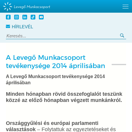
Tovább
a
HÍRLEVÉL
tartalomra
Keresés:
Ker
A Levegő Munkacsoport
tevékenysége 2014 áprilisában
A Levegő Munkacsoport tevékenysége 2014
áprilisában
Minden hónapban rövid összefoglalót teszünk
közzé az előző hónapban végzett munkánkról.
Országgyűlési és európai parlamenti
választások
– Folytattuk az egyeztetéseket és