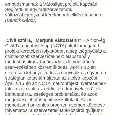
ombudsmannak a Városliget projekt kapcsán.
Segítettünk egy tagszervezetünk
változásbejegyzési kérelmének elkészítésében.
(Bendik Gábor)
Civil szféra, „Merjünk változtatni!”
– A Norvég
Civil Támogatási Alap (NCTA) által támogatott
projekt keretében folytatódott a segítségnyújtás a
csatlakozott szervezeteknek: alapszabály-
módosításokhoz tanácsadás, demonstráció
szervezésében közreműködés. Április 12-én
sikeresen lebonyolítottuk a negyedik és egyben a
stratégiaalkotás témájában az utolsó képzést.
Április 15-én az NCTA makroprojekt nyerteseinek
találkozója volt, az eddigi eredmények kerültek
bemutatásra, esetleges problémákat és azok
megoldási lehetőségeit beszéltük át. Az ún.
menedzseri önkéntes program nyomon követése
folyamatos: a szervezetek találkozóiról gyűjtünk