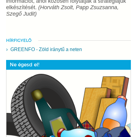
információt, ahol közösen folytatják a stratégiájuk
elkészítését.
(Horváth Zsolt, Papp Zsuzsanna,
Szegő Judit)
HÍRFIGYELŐ
GREENFO - Zöld iránytű a neten
Ne égesd el!