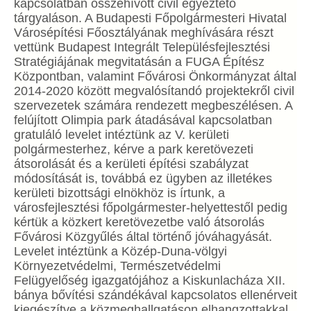
kapcsolatban összehívott civil egyeztető
tárgyaláson. A Budapesti Főpolgármesteri Hivatal
Városépítési Főosztályának meghívására részt
vettünk Budapest Integrált Településfejlesztési
Stratégiájának megvitatásán a FUGA Építész
Központban, valamint Fővárosi Önkormányzat által
2014-2020 között megvalósítandó projektekről civil
szervezetek számára rendezett megbeszélésen. A
felújított Olimpia park átadásával kapcsolatban
gratuláló levelet intéztünk az V. kerületi
polgármesterhez, kérve a park keretövezeti
átsorolását és a kerületi építési szabályzat
módosítását is, továbbá ez ügyben az illetékes
kerületi bizottsági elnökhöz is írtunk, a
városfejlesztési főpolgármester-helyettestől pedig
kértük a közkert keretövezetbe való átsorolás
Fővárosi Közgyűlés által történő jóváhagyását.
Levelet intéztünk a Közép-Duna-völgyi
Környezetvédelmi, Természetvédelmi
Felügyelőség igazgatójához a Kiskunlacháza XII.
bánya bővítési szándékával kapcsolatos ellenérveit
kiegészítve a közmeghallgatáson elhangzottakkal.