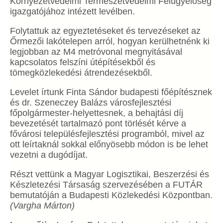
Környezetvédelmi Természetvédelmi Felügyelőség
igazgatójához intézett levélben.
Folytattuk az egyeztetéseket és tervezéseket az
Őrmezői lakótelepen arról, hogyan kerülhetnénk ki
legjobban az M4 metróvonal megnyitásával
kapcsolatos felszíni útépítésekből és
tömegközlekedési átrendezésekből.
Levelet írtunk Finta Sándor budapesti főépítésznek
és dr. Szeneczey Balázs városfejlesztési
főpolgármester-helyettesnek, a behajtási díj
bevezetését tartalmazó pont törlését kérve a
fővárosi településfejlesztési programból, mivel az
ott leírtaknál sokkal előnyösebb módon is be lehet
vezetni a dugódíjat.
Részt vettünk a Magyar Logisztikai, Beszerzési és
Készletezési Társaság szervezésében a FUTÁR
bemutatóján a Budapesti Közlekedési Központban.
(Vargha Márton)