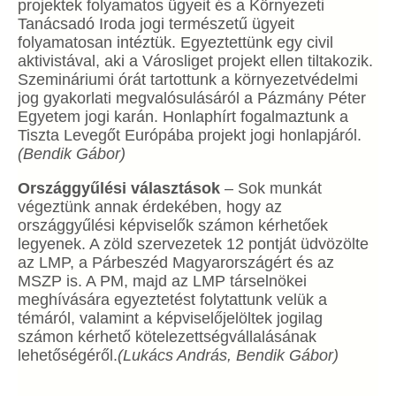
projektek folyamatos ügyeit és a Környezeti
Tanácsadó Iroda jogi természetű ügyeit
folyamatosan intéztük. Egyeztettünk egy civil
aktivistával, aki a Városliget projekt ellen tiltakozik.
Szemináriumi órát tartottunk a környezetvédelmi
jog gyakorlati megvalósulásáról a Pázmány Péter
Egyetem jogi karán. Honlaphírt fogalmaztunk a
Tiszta Levegőt Európába projekt jogi honlapjáról.
(Bendik Gábor)
Országgyűlési választások
– Sok munkát
végeztünk annak érdekében, hogy az
országgyűlési képviselők számon kérhetőek
legyenek. A zöld szervezetek 12 pontját üdvözölte
az LMP, a Párbeszéd Magyarországért és az
MSZP is. A PM, majd az LMP társelnökei
meghívására egyeztetést folytattunk velük a
témáról, valamint a képviselőjelöltek jogilag
számon kérhető kötelezettségvállalásának
lehetőségéről.
(Lukács András, Bendik Gábor)