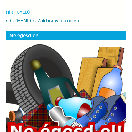
HÍRFIGYELŐ
GREENFO - Zöld iránytű a neten
Ne égesd el!