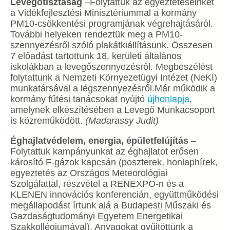
Levegőtisztaság
–Folytattuk az egyeztetéseinket
a Vidékfejlesztési Minisztériummal a kormány
PM10-csökkentési programjának végrehajtásáról.
További helyeken rendeztük meg a PM10-
szennyezésről szóló plakátkiállításunk. Összesen
7 előadást tartottunk 18. kerületi általános
iskolákban a levegőszennyezésről. Megbeszélést
folytattunk a Nemzeti Környezetügyi Intézet (NeKI)
munkatársával a légszennyezésről.Már működik a
kormány fűtési tanácsokat nyújtó
új
honlapja
,
amelynek elkészítésében a Levegő Munkacsoport
is közreműködött.
(Madarassy Judit)
Éghajlatvédelem, energia, épületfelújítás
–
Folytattuk kampányunkat az éghajlatot erősen
károsító F-gázok kapcsán (poszterek, honlaphírek,
egyeztetés az Országos Meteorológiai
Szolgálattal, részvétel a RENEXPO-n és a
KLENEN innovációs konferencián, együttműködési
megállapodást írtunk alá a Budapesti Műszaki és
Gazdaságtudományi Egyetem Energetikai
Szakkollégiumával). Anyagokat gyűjtöttünk a