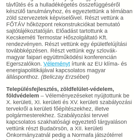
távfűtés és a hulladékégetés összefüggéséről
készülő tanulmányhoz, és egyeztettünk a témában
zöld szervezetek képviselőivel. Részt vettünk a
FŐTÁV hőközpont rekonstrukciókat bemutató
sajtótájékoztatóján. Előadást tartottunk a
Kecskeméti Termostar Hőszolgáltató Kft.
rendezvényen. Részt vettünk egy épületfelújítási
továbbképzésen. Részt vettünk egy szlovák-
magyar faipari együttműködési konferencián
Egerszalókon.
Véleményt
írtunk az EU klíma- és
energiapolitikájával kapcsolatos magyar
állásponthoz.
(Beliczay Erzsébet)
Településfejlesztés, zöldfelület-védelem,
földvédelem
– Véleményezéseket nyújtottunk be
X. kerületi, XI. kerületi és XV. kerületi szabályozási
tervekről a kerületi főépítészekhez, illetve
polgármesterekhez. Szabályozási tervvel
kapcsolatos szakhatósági egyeztető tárgyaláson
vettünk részt Budaörsön, a XII. kerületi
Önkormányzatnál pedig a Normafa játszótérrel