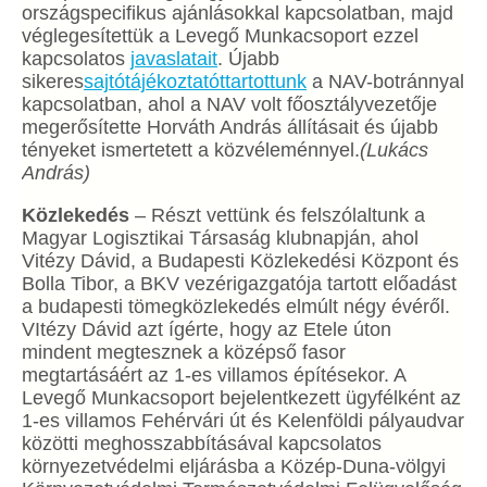
országspecifikus ajánlásokkal kapcsolatban, majd
véglegesítettük a Levegő Munkacsoport ezzel
kapcsolatos
javaslatait
. Újabb
sikeres
sajtótájékoztatót
tartottunk
a NAV-botránnyal
kapcsolatban, ahol a NAV volt főosztályvezetője
megerősítette Horváth András állításait és újabb
tényeket ismertetett a közvéleménnyel.
(Lukács
András)
Közlekedés
– Részt vettünk és felszólaltunk a
Magyar Logisztikai Társaság klubnapján, ahol
Vitézy Dávid, a Budapesti Közlekedési Központ és
Bolla Tibor, a BKV vezérigazgatója tartott előadást
a budapesti tömegközlekedés elmúlt négy évéről.
VItézy Dávid azt ígérte, hogy az Etele úton
mindent megtesznek a középső fasor
megtartásáért az 1-es villamos építésekor. A
Levegő Munkacsoport bejelentkezett ügyfélként az
1-es villamos Fehérvári út és Kelenföldi pályaudvar
közötti meghosszabbításával kapcsolatos
környezetvédelmi eljárásba a Közép-Duna-völgyi