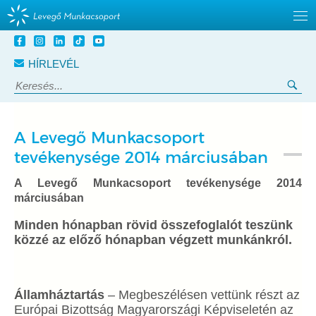
Tovább
a
HÍRLEVÉL
tartalomra
Keresés:
Ker
A Levegő Munkacsoport
tevékenysége 2014 márciusában
A Levegő Munkacsoport tevékenysége 2014
márciusában
Minden hónapban rövid összefoglalót teszünk
közzé az előző hónapban végzett munkánkról.
Államháztartás
– Megbeszélésen vettünk részt az
Európai Bizottság Magyarországi Képviseletén az