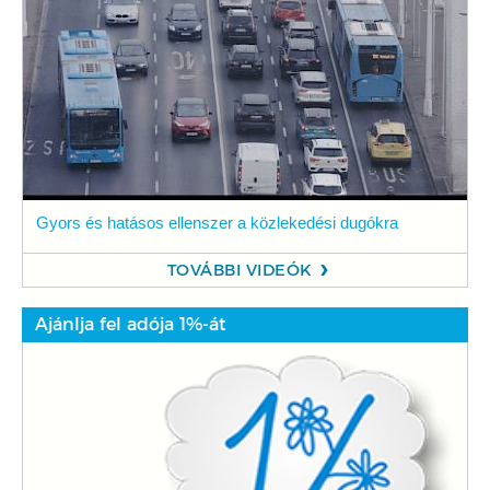
Gyors és hatásos ellenszer a közlekedési dugókra
TOVÁBBI VIDEÓK
Ajánlja fel adója 1%-át