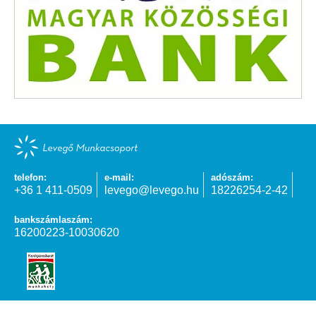
telefon:
e-mail:
adószám:
+36 1 411-0509
levego@levego.hu
18226254-2-42
bankszámlaszám:
16200223-10030620