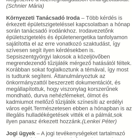
(Schnier Mária)
Környezeti Tanácsadó Iroda
– Több kérdés is
érkezett épületszigeteléssel kapcsolatban a hónap
során tanácsadó irodánkhoz. Irodavezetőnk
épületszigetelés és épületenergetika tanfolyamon
sajátította el az erre vonatkozó szaktudást, így
szívesen segít ilyen kérdésekben is.
Sepsiszentgyörgyi lakosok a közeljövőben
megrendezendő tűzijáték mérgező hatásától féltek.
Korábban sokat foglalkoztunk a témával, így most
is tudtunk segíteni. Áttanulmányoztuk az
önkormányzattól beszerzett dokumentációt, és
megállapítottuk, hogy viszonylag korszerűnek
mondható, durva nehézfémeket, ólmot és
kadmiumot mellőző tűzijáték színesíti az erdélyi
város egét.Természetesen ebben a hónapban is az
illegális hulladékégetések vitték el a pálmát,sok
ilyen panasz érkezett hozzánk.
(Lenkei Péter)
Jogi ügyek
– A jogi tevékenységeket tartalmazó