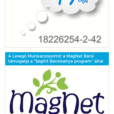
A Levegő Munkacsoportot a MagNet Bank
támogatja a "Segítő Bankkártya program" által