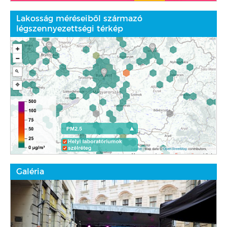
Lakosság méréseiből származó
légszennyezettségi térkép
Galéria