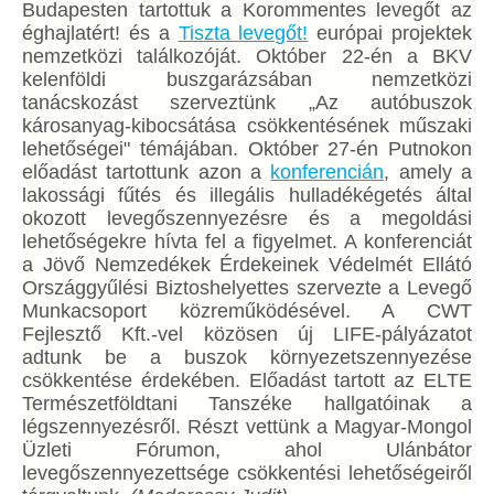
Budapesten tartottuk a Korommentes levegőt az
éghajlatért! és a
Tiszta levegőt!
európai projektek
nemzetközi találkozóját. Október 22-én a BKV
kelenföldi buszgarázsában nemzetközi
tanácskozást szerveztünk „Az autóbuszok
károsanyag-kibocsátása csökkentésének műszaki
lehetőségei" témájában. Október 27-én Putnokon
előadást tartottunk azon a
konferencián
, amely a
lakossági fűtés és illegális hulladékégetés által
okozott levegőszennyezésre és a megoldási
lehetőségekre hívta fel a figyelmet. A konferenciát
a Jövő Nemzedékek Érdekeinek Védelmét Ellátó
Országgyűlési Biztoshelyettes szervezte a Levegő
Munkacsoport közreműködésével. A CWT
Fejlesztő Kft.-vel közösen új LIFE-pályázatot
adtunk be a buszok környezetszennyezése
csökkentése érdekében. Előadást tartott az ELTE
Természetföldtani Tanszéke hallgatóinak a
légszennyezésről. Részt vettünk a Magyar-Mongol
Üzleti Fórumon, ahol Ulánbátor
levegőszennyezettsége csökkentési lehetőségeiről