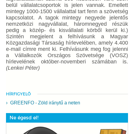
belül vállalatcsoportok is jelen vannak. Emellett
mintegy 1000-1500 vállalattal tart fenn a szövetség
kapcsolatot. A tagok mintegy negyede jelentős
nemzetközi nagyvállalat, háromnegyed részük
pedig a közép- és kisvállalati körből kerül ki.)
Szintén megjelent a felhívásunk a Magyar
Közgazdasági Társaság hírlevelében, amely 4.400
e-mail címre ment ki. Felhívásunk meg fog jelenni
a Vállalkozók Országos Szövetsége (VOSZ)
hírlevelének október-novemberi számában is.
(Lenkei Péter)
HÍRFIGYELŐ
GREENFO - Zöld iránytű a neten
Ne égesd el!