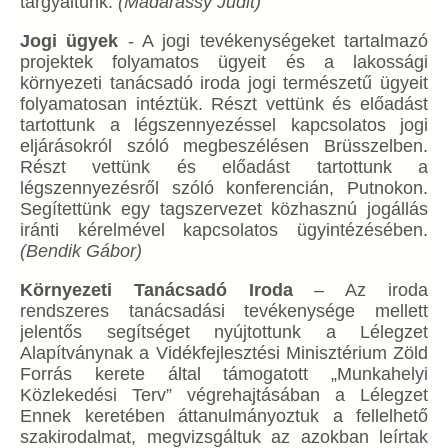
tárgyaltunk.
(Madarassy Judit)
Jogi ügyek
- A jogi tevékenységeket tartalmazó
projektek folyamatos ügyeit és a lakossági
környezeti tanácsadó iroda jogi természetű ügyeit
folyamatosan intéztük. Részt vettünk és előadást
tartottunk a légszennyezéssel kapcsolatos jogi
eljárásokról szóló megbeszélésen Brüsszelben.
Részt vettünk és előadást tartottunk a
légszennyezésről szóló konferencián, Putnokon.
Segítettünk egy tagszervezet közhasznú jogállás
iránti kérelmével kapcsolatos ügyintézésében.
(Bendik Gábor)
Környezeti Tanácsadó Iroda
– Az iroda
rendszeres tanácsadási tevékenysége mellett
jelentős segítséget nyújtottunk a Lélegzet
Alapítványnak a Vidékfejlesztési Minisztérium Zöld
Forrás kerete által támogatott „Munkahelyi
Közlekedési Terv” végrehajtásában a Lélegzet
Ennek keretében áttanulmányoztuk a fellelhető
szakirodalmat, megvizsgáltuk az azokban leírtak