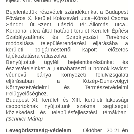
kijelölt VIII. kerületi jegyzőhöz.
Bejelentettük részvételi szándékunkat a Budapest
Főváros X. kerület Kolozsvári utca–Kőrösi Csoma
Sándor út–Szent László tér–Állomás utca–
Korponai utca által határolt terület Kerületi Építési
Szabályzatának és Szabályozási Tervének
módosítása településrendezési eljárásába a
kerületi polgármestertől kapott előzetes
tájékoztatásra válaszolva.
Benyújtottuk ügyféli bejelentkezésünket és
észrevételeinket a „Dunaharaszti II homok-kavics”
védnevű bánya környezeti felülvizsgálati
eljárásában a Közép-Duna-völgyi
Környezetvédelmi és Természetvédelmi
Felügyelőséghez.
Budapest XI. kerületi és XIII. kerületi lakossági
csoportoknak nyújtottunk szakmai segítséget
közlekedési és településfejlesztési témákban.
(Schnier Mária)
Levegőtisztaság-védelem
– Október 20-21-én