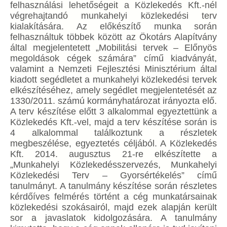
felhasználási lehetőségeit a Közlekedés Kft.-nél
végrehajtandó munkahelyi közlekedési terv
kialakítására. Az előkészítő munka során
felhasználtuk többek között az Ökotárs Alapítvány
által megjelentetett „Mobilitási tervek – Előnyös
megoldások cégek számára” című kiadványát,
valamint a Nemzeti Fejlesztési Minisztérium által
kiadott segédletet a munkahelyi közlekedési tervek
elkészítéséhez, amely segédlet megjelentetését az
1330/2011. számú kormányhatározat irányozta elő.
A terv készítése előtt 3 alkalommal egyeztettünk a
Közlekedés Kft.-vel, majd a terv készítése során is
4 alkalommal találkoztunk a részletek
megbeszélése, egyeztetés céljából. A Közlekedés
Kft. 2014. augusztus 21-re elkészítette a
„Munkahelyi Közlekedésszervezés, Munkahelyi
Közlekedési Terv – Gyorsértékelés” című
tanulmányt. A tanulmány készítése során részletes
kérdőíves felmérés történt a cég munkatársainak
közlekedési szokásairól, majd ezek alapján került
sor a javaslatok kidolgozására. A tanulmány