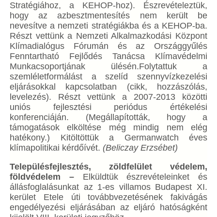
Stratégiához, a KEHOP-hoz). Észrevételeztük,
hogy az azbesztmentesítés nem került be
nevesítve a nemzeti stratégiákba és a KEHOP-ba.
Részt vettünk a Nemzeti Alkalmazkodási Központ
Klímadialógus Fórumán és az Országgyűlés
Fenntartható Fejlődés Tanácsa Klímavédelmi
Munkacsoportjának ülésén.Folytattuk a
szemléletformálást a szelíd szennyvízkezelési
eljárásokkal kapcsolatban (cikk, hozzászólás,
levelezés). Részt vettünk a 2007-2013 közötti
uniós fejlesztési periódus értékelési
konferenciáján. (Megállapították, hogy a
támogatások elköltése még mindig nem elég
hatékony.) Kitöltöttük a Germanwatch éves
klímapolitikai kérdőívét.
(Beliczay Erzsébet)
Településfejlesztés, zöldfelület védelem,
földvédelem –
Elküldtük észrevételeinket és
állásfoglalásunkat az 1-es villamos Budapest XI.
kerület Etele úti továbbvezetésének fakivágás
engedélyezési eljárásában az eljáró hatóságként