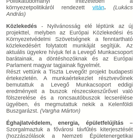
Politikatudományi Intézetében a
környezetpolitikáról rendezett
vitán
.
(Lukács
András)
Közlekedés
- Nyilvánosság elé léptünk az új
projekttel, melyben az Európai Közlekedési és
Környezetvédelmi Szövetségnek a fenntartható
közlekedésért folytatott munkáját segítjük. Az
aktuális ügyekre hívjuk fel a Levegő Munkacsoport
barátainak, a döntéshozóknak és az Európai
Parlament magyar tagjainak figyelmét.
Részt vettünk a Tiszta Levegőt! projekt budapesti
értekezletén. A munkaértekezlet résztvevőinek
bemutattuk a Levegő Munkacsoport eddigi
eredményeit a buszok részecskeszűrővel való
fölszerelése és a roncsautóbuszok lecserélése
ügyében, és megmutattuk nekik a Kelenföldi
Buszgarázst.
(Vargha Márton)
Éghajlatvédelem, energia, épületfelújítás –
Szorgalmaztuk a fővárosi távfűtés kiterjesztését
(hozzászólások a Nemzeti Épületenergetikai