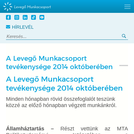
Tovább
a
HÍRLEVÉL
tartalomra
Keresés:
Ker
A Levegő Munkacsoport
tevékenysége 2014 októberében
A Levegő Munkacsoport
tevékenysége 2014 októberében
Minden hónapban rövid összefoglalót teszünk
közzé az előző hónapban végzett munkánkról.
Államháztartás –
Részt vettünk az MTA