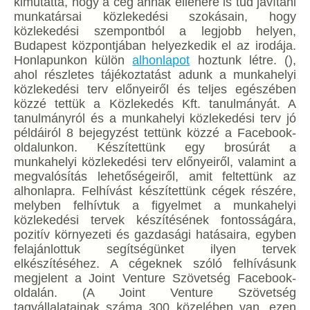
kimutatta, hogy a cég annak ellenére is tud javítani
munkatársai közlekedési szokásain, hogy
közlekedési szempontból a legjobb helyen,
Budapest központjában helyezkedik el az irodája.
Honlapunkon külön
alhonlapot
hoztunk létre. (),
ahol részletes tájékoztatást adunk a munkahelyi
közlekedési terv előnyeiről és teljes egészében
közzé tettük a Közlekedés Kft. tanulmányát. A
tanulmányról és a munkahelyi közlekedési terv jó
példáiról 8 bejegyzést tettünk közzé a Facebook-
oldalunkon. Készítettünk egy brosúrát a
munkahelyi közlekedési terv előnyeiről, valamint a
megvalósítás lehetőségeiről, amit feltettünk az
alhonlapra. Felhívást készítettünk cégek részére,
melyben felhívtuk a figyelmet a munkahelyi
közlekedési tervek készítésének fontosságára,
pozitív környezeti és gazdasági hatásaira, egyben
felajánlottuk segítségünket ilyen tervek
elkészítéséhez. A cégeknek szóló felhívásunk
megjelent a Joint Venture Szövetség Facebook-
oldalán. (A Joint Venture Szövetség
tagvállalatainak száma 300 közelében van, ezen