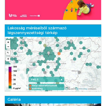
Lakosság méréseiből származó
légszennyezettségi térkép
Galéria