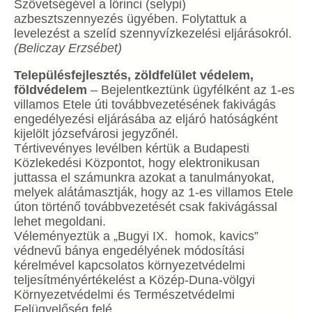
Szövetségével a lőrinci (selypi)
azbesztszennyezés ügyében. Folytattuk a
levelezést a szelíd szennyvízkezelési eljárásokról.
(Beliczay Erzsébet)
Településfejlesztés, zöldfelület védelem,
földvédelem
– Bejelentkeztünk ügyfélként az 1-es
villamos Etele úti továbbvezetésének fakivágás
engedélyezési eljárásába az eljáró hatóságként
kijelölt józsefvárosi jegyzőnél.
Tértivevényes levélben kértük a Budapesti
Közlekedési Központot, hogy elektronikusan
juttassa el számunkra azokat a tanulmányokat,
melyek alátámasztják, hogy az 1-es villamos Etele
úton történő továbbvezetését csak fakivágással
lehet megoldani.
Véleményeztük a „Bugyi IX. homok, kavics”
védnevű bánya engedélyének módosítási
kérelmével kapcsolatos környezetvédelmi
teljesítményértékelést a Közép-Duna-völgyi
Környezetvédelmi és Természetvédelmi
Felügyelőség felé.