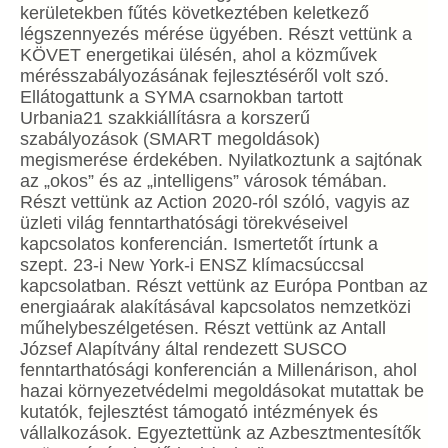
kerületekben fűtés következtében keletkező
légszennyezés mérése ügyében. Részt vettünk a
KÖVET energetikai ülésén, ahol a közművek
mérésszabályozásának fejlesztéséről volt szó.
Ellátogattunk a SYMA csarnokban tartott
Urbania21 szakkiállításra a korszerű
szabályozások (SMART megoldások)
megismerése érdekében. Nyilatkoztunk a sajtónak
az „okos” és az „intelligens” városok témában.
Részt vettünk az Action 2020-ról szóló, vagyis az
üzleti világ fenntarthatósági törekvéseivel
kapcsolatos konferencián. Ismertetőt írtunk a
szept. 23-i New York-i ENSZ klímacsúccsal
kapcsolatban. Részt vettünk az Európa Pontban az
energiaárak alakításával kapcsolatos nemzetközi
műhelybeszélgetésen. Részt vettünk az Antall
József Alapítvány által rendezett SUSCO
fenntarthatósági konferencián a Millenárison, ahol
hazai környezetvédelmi megoldásokat mutattak be
kutatók, fejlesztést támogató intézmények és
vállalkozások. Egyeztettünk az Azbesztmentesítők