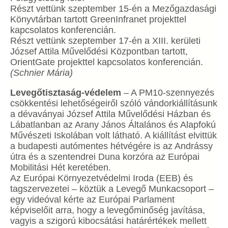
Részt vettünk szeptember 15-én a Mezőgazdasági
Könyvtárban tartott GreenInfranet projekttel
kapcsolatos konferencián.
Részt vettünk szeptember 17-én a XIII. kerületi
József Attila Művelődési Központban tartott,
OrientGate projekttel kapcsolatos konferencián.
(Schnier Mária)
Levegőtisztaság-védelem
– A PM10-szennyezés
csökkentési lehetőségeiről szóló vándorkiállításunk
a dévaványai József Attila Művelődési Házban és
Lábatlanban az Arany János Általános és Alapfokú
Művészeti Iskolában volt látható. A kiállítást elvittük
a budapesti autómentes hétvégére is az Andrássy
útra és a szentendrei Duna korzóra az Európai
Mobilitási Hét keretében.
Az Európai Környezetvédelmi Iroda (EEB) és
tagszervezetei – köztük a Levegő Munkacsoport –
egy videóval kérte az Európai Parlament
képviselőit arra, hogy a levegőminőség javítása,
vagyis a szigorú kibocsátási határértékek mellett