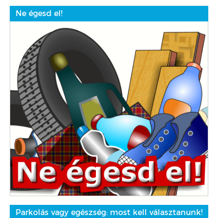
Ne égesd el!
Parkolás vagy egészség: most kell választanunk!