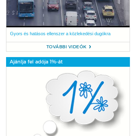
Gyors és hatásos ellenszer a közlekedési dugókra
TOVÁBBI VIDEÓK
Ajánlja fel adója 1%-át