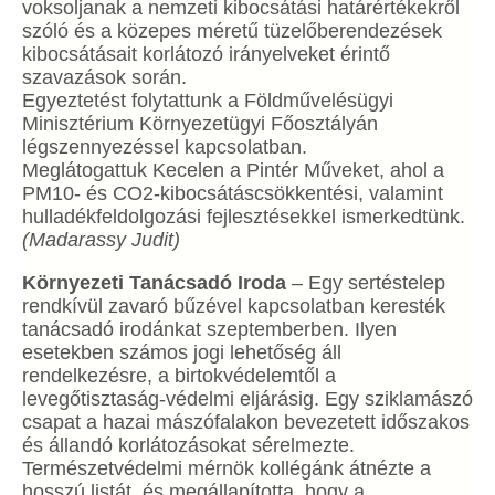
voksoljanak a nemzeti kibocsátási határértékekről
szóló és a közepes méretű tüzelőberendezések
kibocsátásait korlátozó irányelveket érintő
szavazások során.
Egyeztetést folytattunk a Földművelésügyi
Minisztérium Környezetügyi Főosztályán
légszennyezéssel kapcsolatban.
Meglátogattuk Kecelen a Pintér Műveket, ahol a
PM10- és CO2-kibocsátáscsökkentési, valamint
hulladékfeldolgozási fejlesztésekkel ismerkedtünk.
(Madarassy Judit)
Környezeti Tanácsadó Iroda
– Egy sertéstelep
rendkívül zavaró bűzével kapcsolatban keresték
tanácsadó irodánkat szeptemberben. Ilyen
esetekben számos jogi lehetőség áll
rendelkezésre, a birtokvédelemtől a
levegőtisztaság-védelmi eljárásig. Egy sziklamászó
csapat a hazai mászófalakon bevezetett időszakos
és állandó korlátozásokat sérelmezte.
Természetvédelmi mérnök kollégánk átnézte a
hosszú listát, és megállapította, hogy a