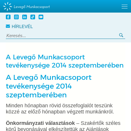
Tovább
a
HÍRLEVÉL
tartalomra
Keresés:
Ker
A Levegő Munkacsoport
tevékenysége 2014 szeptemberében
A Levegő Munkacsoport
tevékenysége 2014
szeptemberében
Minden hónapban rövid összefoglalót teszünk
közzé az előző hónapban végzett munkánkról.
Önkormányzati választások
– Szakértők széles
körű bevonásával elkészítettük az Ajánlások