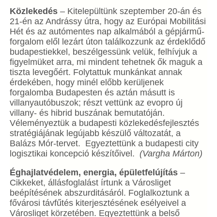
Közlekedés
– Kitelepültünk szeptember 20-án és
21-én az Andrássy útra, hogy az Európai Mobilitási
Hét és az autómentes nap alkalmából a gépjármű-
forgalom elől lezárt úton találkozzunk az érdeklődő
budapestiekkel, beszélgessünk velük, felhívjuk a
figyelmüket arra, mi mindent tehetnek ők maguk a
tiszta levegőért. Folytattuk munkánkat annak
érdekében, hogy minél előbb kerüljenek
forgalomba Budapesten és aztán másutt is
villanyautóbuszok; részt vettünk az evopro új
villany- és hibrid buszának bemutatóján.
Véleményeztük a budapesti közlekedésfejlesztés
stratégiájának legújabb készülő változatát, a
Balázs Mór-tervet. Egyeztettünk a budapesti city
logisztikai koncepció készítőivel.
(Vargha Márton)
Éghajlatvédelem, energia, épületfelújítás
–
Cikkeket, állásfoglalást írtunk a Városliget
beépítésének abszurditásáról. Foglalkoztunk a
fővárosi távfűtés kiterjesztésének esélyeivel a
Városliget körzetében. Egyeztettünk a belső