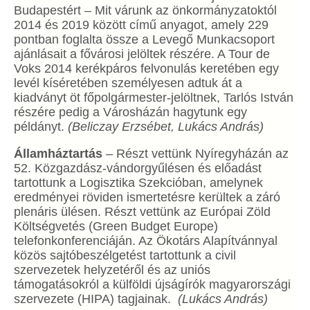
Budapestért – Mit várunk az önkormányzatoktól
2014 és 2019 között című anyagot, amely 229
pontban foglalta össze a Levegő Munkacsoport
ajánlásait a fővárosi jelöltek részére. A Tour de
Voks 2014 kerékpáros felvonulás keretében egy
levél kíséretében személyesen adtuk át a
kiadványt öt főpolgármester-jelöltnek, Tarlós István
részére pedig a Városházán hagytunk egy
példányt.
(Beliczay Erzsébet, Lukács András)
Államháztartás
– Részt vettünk Nyíregyházán az
52. Közgazdász-vándorgyűlésen és előadást
tartottunk a Logisztika Szekcióban, amelynek
eredményei röviden ismertetésre kerültek a záró
plenáris ülésen. Részt vettünk az Európai Zöld
Költségvetés (Green Budget Europe)
telefonkonferenciáján. Az Ökotárs Alapítvánnyal
közös sajtóbeszélgetést tartottunk a civil
szervezetek helyzetéről és az uniós
támogatásokról a külföldi újságírók magyarországi
szervezete (HIPA) tagjainak.
(Lukács András)