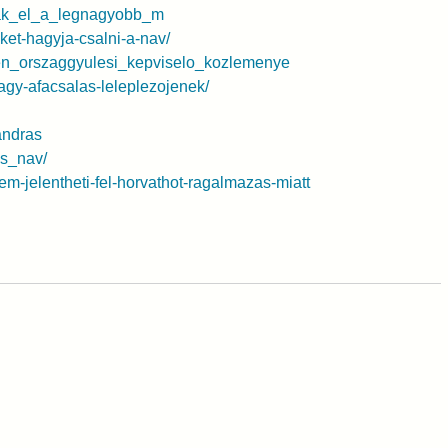
lnak_el_a_legnagyobb_m
ket-hagyja-csalni-a-nav/
tlen_orszaggyulesi_kepviselo_kozlemenye
nagy-afacsalas-leleplezojenek/
andras
as_nav/
em-jelentheti-fel-horvathot-ragalmazas-miatt