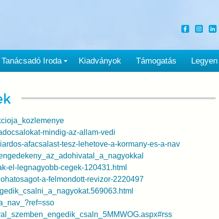
Tanácsadó Iroda
Kiadványok
Támogatás
Legyen
ek
akcioja_kozlemenye
-adocsalokat-mindig-az-allam-vedi
lliardos-afacsalast-tesz-lehetove-a-kormany-es-a-nav
s_engedekeny_az_adohivatal_a_nagyokkal
nak-el-legnagyobb-cegek-120431.html
-adohatosagot-a-felmondott-revizor-2220497
engedik_csalni_a_nagyokat.569063.html
_a_nav_?ref=sso
AVval_szemben_engedik_csaln_5MMWOG.aspx#rss