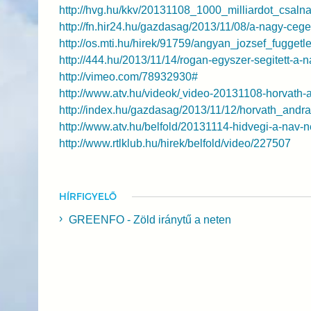
http://hvg.hu/kkv/20131108_1000_milliardot_csa
http://fn.hir24.hu/gazdasag/2013/11/08/a-nagy-cege
http://os.mti.hu/hirek/91759/angyan_jozsef_fugge
http://444.hu/2013/11/14/rogan-egyszer-segitett-a-
http://vimeo.com/78932930#
http://www.atv.hu/videok/
video-20131108-horvath-
http://index.hu/gazdasag/2013/11/12/horvath_andr
http://www.atv.hu/belfold/20131114-hidvegi-a-nav-n
http://www.rtlklub.hu/hirek/belfold/video/227507
HÍRFIGYELŐ
GREENFO - Zöld iránytű a neten