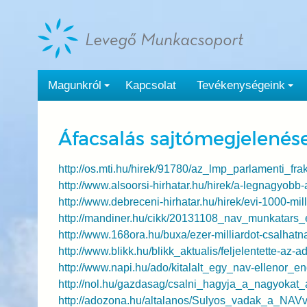
Tovább
a
tartalomra
Magunkról
Kapcsolat
Tevékenységeink
Áfacsalás sajtómegjelenés
http://os.mti.hu/hirek/91780/az_lmp_parlamenti_fr
http://www.alsoorsi-hirhatar.hu/hirek/a-legnagyobb
http://www.debreceni-hirhatar.hu/hirek/evi-1000-mi
http://mandiner.hu/cikk/20131108_nav_munkatar
http://www.168ora.hu/buxa/ezer-milliardot-csalhat
http://www.blikk.hu/blikk_aktualis/feljelentette-az
http://www.napi.hu/ado/kitalalt_egy_nav-ellenor_
http://nol.hu/gazdasag/csalni_hagyja_a_nagyokat
http://adozona.hu/altalanos/Sulyos_vadak_a_N