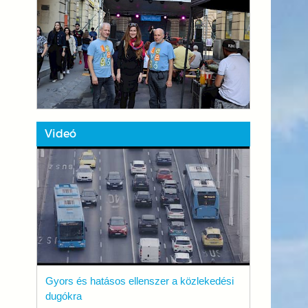
Videó
Gyors és hatásos ellenszer a közlekedési
dugókra