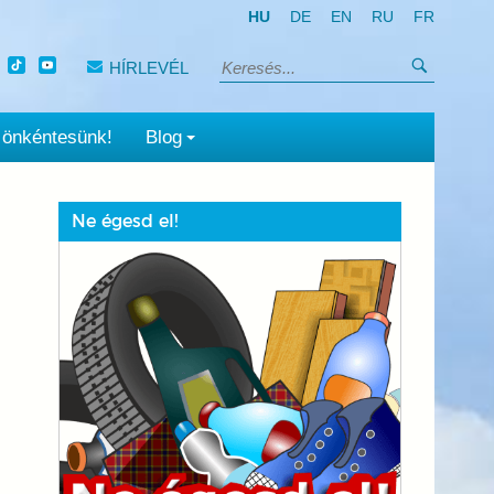
HU
DE
EN
RU
FR
Keresés
HÍRLEVÉL
Keresés:
 önkéntesünk!
Blog
Ne égesd el!