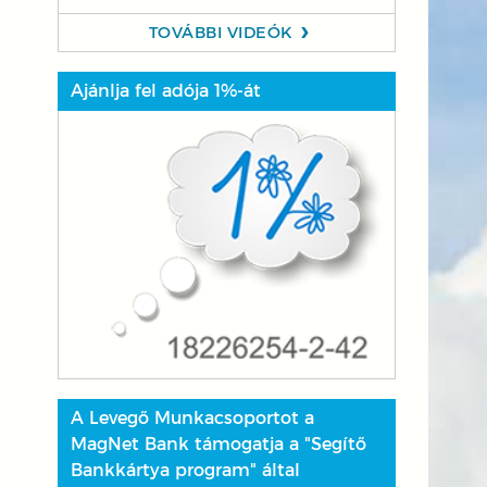
TOVÁBBI VIDEÓK
Ajánlja fel adója 1%-át
A Levegő Munkacsoportot a
MagNet Bank támogatja a "Segítő
Bankkártya program" által