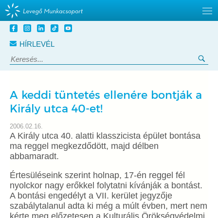
Tovább
a
HÍRLEVÉL
tartalomra
Keresés:
Ker
A keddi tüntetés ellenére bontják a
Király utca 40-et!
2006.02.16.
A Király utca 40. alatti klasszicista épület bontása
ma reggel megkezdődött, majd délben
abbamaradt.
Értesüléseink szerint holnap, 17-én reggel fél
nyolckor nagy erőkkel folytatni kívánják a bontást.
A bontási engedélyt a VII. kerület jegyzője
szabálytalanul adta ki még a múlt évben, mert nem
kérte meg előzetesen a Kulturális Örökségvédelmi