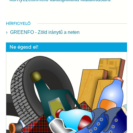
HÍRFIGYELŐ
GREENFO - Zöld iránytű a neten
Ne égesd el!