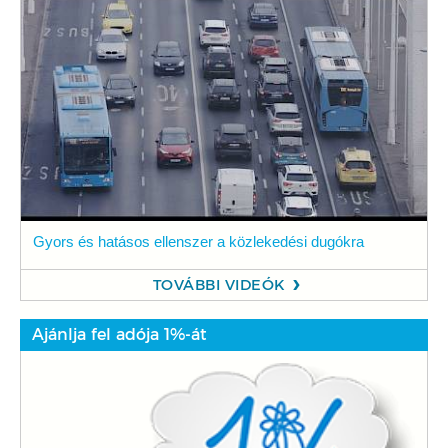
Gyors és hatásos ellenszer a közlekedési dugókra
TOVÁBBI VIDEÓK
Ajánlja fel adója 1%-át