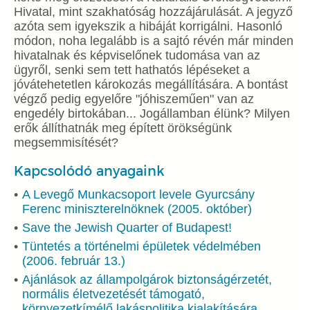
Hivatal, mint szakhatóság hozzájárulását. A jegyző
azóta sem igyekszik a hibáját korrigálni. Hasonló
módon, noha legalább is a sajtó révén már minden
hivatalnak és képviselőnek tudomása van az
ügyről, senki sem tett hathatós lépéseket a
jóvátehetetlen károkozás megállítására. A bontást
végző pedig egyelőre "jóhiszeműen" van az
engedély birtokában... Jogállamban élünk? Milyen
erők állíthatnák meg épített örökségünk
megsemmisítését?
Kapcsolódó anyagaink
A Levegő Munkacsoport levele Gyurcsány
Ferenc miniszterelnöknek (2005. október)
Save the Jewish Quarter of Budapest!
Tüntetés a történelmi épületek védelmében
(2006. február 13.)
Ajánlások az állampolgárok biztonságérzetét,
normális életvezetését támogató,
környezetkímélő lakáspolitika kialakítására