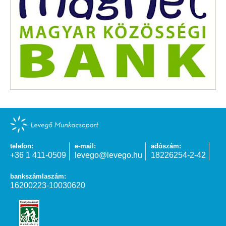
telefon:
e-mail:
adószám:
+36 1 411-0509
levego@levego.hu
18226254-2-42
bankszámlaszám:
16200223-10030620