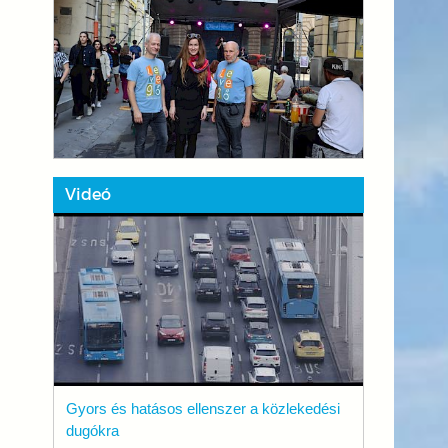
Videó
Gyors és hatásos ellenszer a közlekedési
dugókra