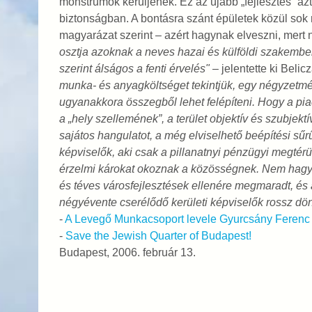
monstrumok kerüljenek. Ez az újabb „fejlesztés” az
biztonságban. A bontásra szánt épületek közül sok 
magyarázat szerint – azért hagynak elveszni, mert 
osztja azoknak a neves hazai és külföldi szakembe
szerint álságos a fenti érvelés"
– jelentette ki Belic
munka- és anyagköltséget tekintjük, egy négyzetm
ugyanakkora összegből lehet felépíteni. Hogy a pia
a „hely szellemének”, a terület objektív és szubjek
sajátos hangulatot, a még elviselhető beépítési sűr
képviselők, aki csak a pillanatnyi pénzügyi megtérül
érzelmi károkat okoznak a közösségnek. Nem hagyh
és téves városfejlesztések ellenére megmaradt, és 
négyévente cserélődő kerületi képviselők rossz dön
-
A Levegő Munkacsoport levele Gyurcsány Ferenc m
-
Save the Jewish Quarter of Budapest!
Budapest, 2006. február 13.