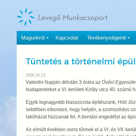
Tovább
a
tartalomra
Magunkról
Kapcsolat
Tevékenységeink
Tüntetés a történelmi ép
2006.02.13.
Valentin Napján délután 3 órára az
Óvás! Egyesüle
budapestieket a VI. kerületi Király utca 40. számú h
Egyik legnagyobb klasszicista építészünk, Hild Jó
sebtében elbontani, hogy helyén, a szomszédos szi
lakóházat húzzanak fel. A bontási engedélyt az épüle
Az elmúlt években sorra tűnnek el a VI. és VII. ker