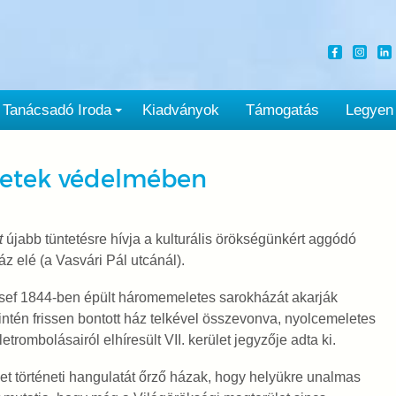
Tanácsadó Iroda
Kiadványok
Támogatás
Legyen
ületek védelmében
t
újabb tüntetésre hívja a kulturális örökségünkért aggódó
áz elé (a Vasvári Pál utcánál).
zsef 1844-ben épült háromemeletes sarokházát akarják
ntén frissen bontott ház telkével összevonva, nyolcemeletes
trombolásairól elhíresült VII. kerület jegyzője adta ki.
ület történeti hangulatát őrző házak, hogy helyükre unalmas