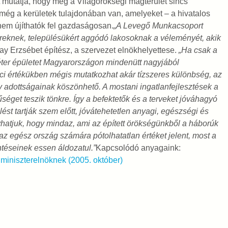
t mutatja, hogy még a Világörökségi magterület sincs
még a kerületek tulajdonában van, amelyeket – a hivatalos
nem újíthatók fel gazdaságosan.
„A Levegő Munkacsoport
reknek, településükért aggódó lakosoknak a véleményét, akik
zay Erzsébet építész, a szervezet elnökhelyettese.
„Ha csak a
éter épületet Magyarországon mindenütt nagyjából
ci értékükben mégis mutatkozhat akár tízszeres különbség, az
tív adottságainak köszönhető. A mostani ingatlanfejlesztések a
űséget teszik tönkre. Így a befektetők és a terveket jóváhagyó
ést tartják szem előtt, jóvátehetetlen anyagi, egészségi és
atjuk, hogy mindaz, ami az épített örökségünkből a háborúk
az egész ország számára pótolhatatlan értéket jelent, most a
téseinek essen áldozatul.”
Kapcsolódó anyagaink:
iniszterelnöknek (2005. október)