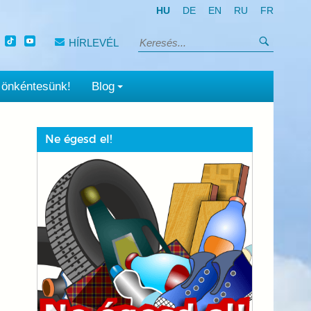
HU
DE
EN
RU
FR
Keresés
HÍRLEVÉL
Keresés:
 önkéntesünk!
Blog
Ne égesd el!