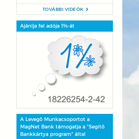
TOVÁBBI VIDEÓK
Ajánlja fel adója 1%-át
A Levegő Munkacsoportot a
MagNet Bank támogatja a "Segítő
Bankkártya program" által