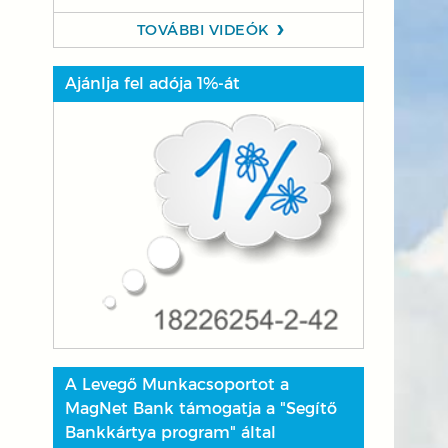
TOVÁBBI VIDEÓK
Ajánlja fel adója 1%-át
A Levegő Munkacsoportot a
MagNet Bank támogatja a "Segítő
Bankkártya program" által