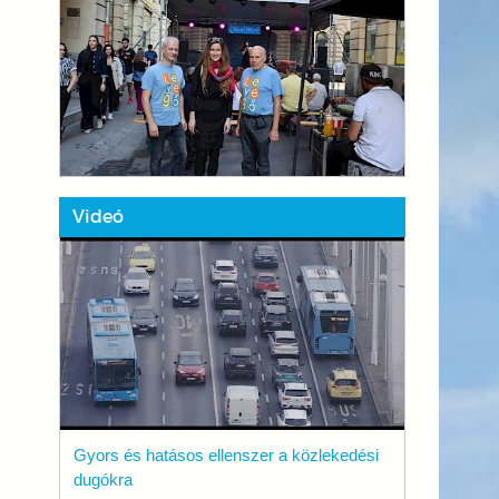
Videó
Gyors és hatásos ellenszer a közlekedési
dugókra