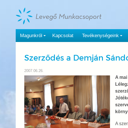
Tovább
a
tartalomra
Magunkról
Kapcsolat
Tevékenységeink
Szerződés a Demján Sándo
2007.06.26.
A mai
Léleg
szerz
Jótéko
szerv
körny
A sze