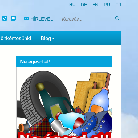
HU
DE
EN
RU
FR
Keresés
HÍRLEVÉL
Keresés:
 önkéntesünk!
Blog
Ne égesd el!