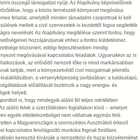
 forint összegű támogatást nyújt. Az Alapítvány képviselőinek
őződése, hogy a közös természeti környezet megóvása
mes feladat, amelyből minden társadalmi csoportnak ki kell
lések mellett a civil szervezetek is kezdettől fogva segítették
gra nevelését. Az Alapítvány megítélése szerint fontos, hogy
hetőségeivel hozzájáruljanak ehhez a fontos küldetéshez.
ettsége közismert, eddigi fejlesztéseiben mindig
örnyezet megóvásával kapcsolatos feladatok. Ugyanakkor az is
vállalkozások, az erősődő nemzeti tőke is mind markánsabban
snak tartják, mert a környezetvédő civil mozgalmak jelentős
 kialakításában, a versenyképesség javításában: a tudásalapú,
lgáltatások előállítását ösztönzik a nagy energia- és
gek helyett.
tból is, hogy mindegyik aláíró fél teljes mértékben
 Az aláíró felek a szerződésben foglaltakon kívül – amelyet
en egyéb elkötelezettséget nem vállalnak egymás felé.
jezetten a Magyarországot a szomszédos Ausztriából érkező
 kapcsolatos felvilágosító munkára fognak fordítani,
ödésén keresztül kívánják a nemzetközi és hazai közvéleményt