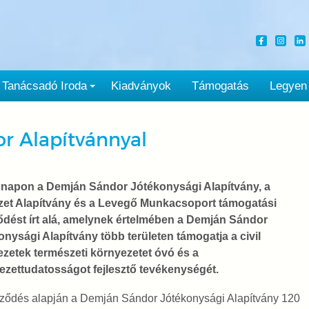
Tanácsadó Iroda
Kiadványok
Támogatás
Legyen
r Alapítvánnyal
 napon a Demján Sándor Jótékonysági Alapítvány, a
zet Alapítvány és a Levegő Munkacsoport támogatási
ődést írt alá, amelynek értelmében a Demján Sándor
nysági Alapítvány több területen támogatja a civil
ezetek természeti környezetet óvó és a
ezettudatosságot fejlesztő tevékenységét.
rződés alapján a Demján Sándor Jótékonysági Alapítvány 120