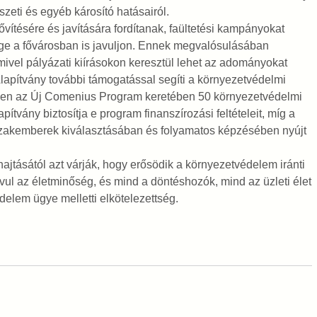
zeti és egyéb károsító hatásairól.
bővítésére és javítására fordítanak, faültetési kampányokat
ége a fővárosban is javuljon. Ennek megvalósulásában
mivel pályázati kiírásokon keresztül lehet az adományokat
lapítvány további támogatással segíti a környezetvédelmi
men az Új Comenius Program keretében 50 környezetvédelmi
ítvány biztosítja e program finanszírozási feltételeit, míg a
szakemberek kiválasztásában és folyamatos képzésében nyújt
ajtásától azt várják, hogy erősödik a környezetvédelem iránti
vul az életminőség, és mind a döntéshozók, mind az üzleti élet
delem ügye melletti elkötelezettség.