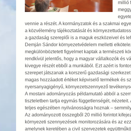
millió
meggy
egyete
vennie a részét. A kormányzatok és a szakmai egyesü
a közvélemény tájékoztatását és környezettudatossá
a gazdaság szereplői is a maguk eszközeivel és le
Demján Sándor környezetvédelem melletti elkötelez
megkülönböztetett figyelmet kaptak a természeti k
rendkívül jelentős, hogy a magyar vállalkozók és 
kivegye részét ebből a munkából. Ezt azért is fonto
szerepet játszanak a korszerű gazdasági szerkezet
magas hozzáadott értéket képviselő termékek és szo
nyersanyagigényű, környezetszennyező tevékenysé
A mostani adományozás példamutató abból a szempon
tiszteletben tartja egymás függetlenségét, nézeteit.
teljes egészében nyilvánosságra hoznak – semmily
Az adományozott összegből 20 millió forintot kife
környezeti szennyezések monitorozására és az ezzel
amelynek keretében a civil szervezetek együttműk