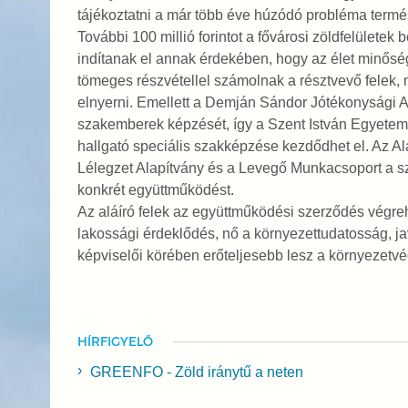
tájékoztatni a már több éve húzódó probléma termés
További 100 millió forintot a fővárosi zöldfelületek 
indítanak el annak érdekében, hogy az élet minős
tömeges részvétellel számolnak a résztvevő felek, 
elnyerni. Emellett a Demján Sándor Jótékonysági A
szakemberek képzését, így a Szent István Egyete
hallgató speciális szakképzése kezdődhet el. Az Alap
Lélegzet Alapítvány és a Levegő Munkacsoport a 
konkrét együttműködést.
Az aláíró felek az együttműködési szerződés végreh
lakossági érdeklődés, nő a környezettudatosság, ja
képviselői körében erőteljesebb lesz a környezetvé
HÍRFIGYELŐ
GREENFO - Zöld iránytű a neten