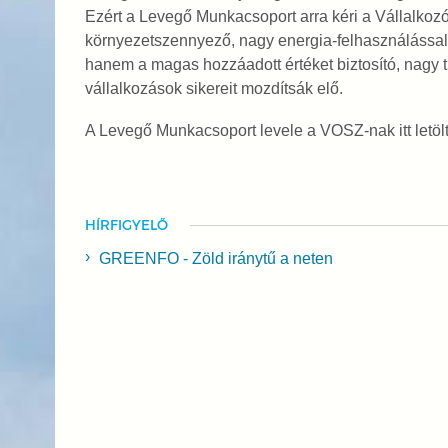
Ezért a Levegő Munkacsoport arra kéri a Vállalko
környezetszennyező, nagy energia-felhasználással
hanem a magas hozzáadott értéket biztosító, nagy 
vállalkozások sikereit mozdítsák elő.
A Levegő Munkacsoport levele a VOSZ-nak itt letöl
HÍRFIGYELŐ
GREENFO - Zöld iránytű a neten