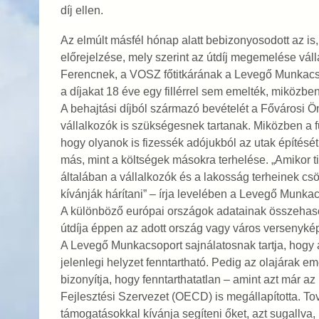
díj ellen.
Az elmúlt másfél hónap alatt bebizonyosodott az i
előrejelzése, mely szerint az útdíj megemelése válla
Ferencnek, a VOSZ főtitkárának a Levegő Munkacsop
a díjakat 18 éve egy fillérrel sem emelték, miközben
A behajtási díjból származó bevételét a Fővárosi Ö
vállalkozók is szükségesnek tartanak. Miközben a f
hogy olyanok is fizessék adójukból az utak építésé
más, mint a költségek másokra terhelése. „Amikor t
általában a vállalkozók és a lakosság terheinek c
kívánják hárítani” – írja levelében a Levegő Munka
A különböző európai országok adatainak összehasonl
útdíja éppen az adott ország vagy város versenykép
A Levegő Munkacsoport sajnálatosnak tartja, hogy a
jelenlegi helyzet fenntartható. Pedig az olajárak 
bizonyítja, hogy fenntarthatatlan – amint azt már 
Fejlesztési Szervezet (OECD) is megállapította. To
támogatásokkal kívánja segíteni őket, azt sugallva