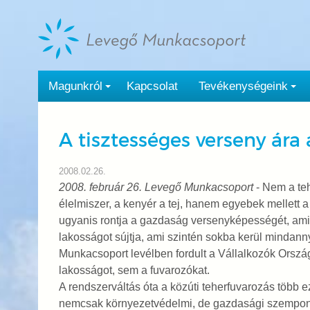
Tovább
a
tartalomra
Magunkról
Kapcsolat
Tevékenységeink
A tisztességes verseny ára 
2008.02.26.
2008. február 26. Levegő Munkacsoport
- Nem a teh
élelmiszer, a kenyér a tej, hanem egyebek mellett a
ugyanis rontja a gazdaság versenyképességét, am
lakosságot sújtja, ami szintén sokba kerül minda
Munkacsoport levélben fordult a Vállalkozók Orszá
lakosságot, sem a fuvarozókat.
A rendszerváltás óta a közúti teherfuvarozás több eze
nemcsak környezetvédelmi, de gazdasági szempontbó