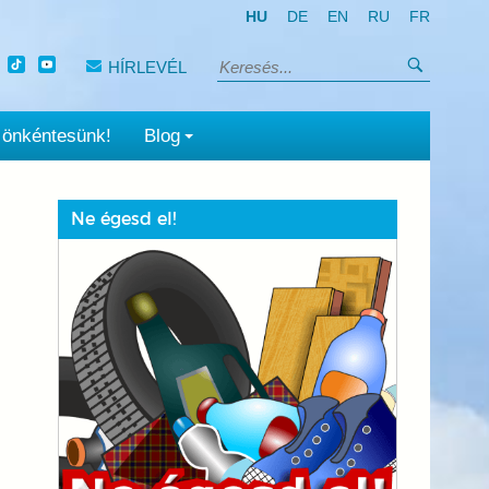
HU
DE
EN
RU
FR
Keresés
HÍRLEVÉL
Keresés:
 önkéntesünk!
Blog
Ne égesd el!