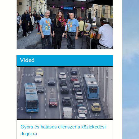
Videó
Gyors és hatásos ellenszer a közlekedési
dugókra