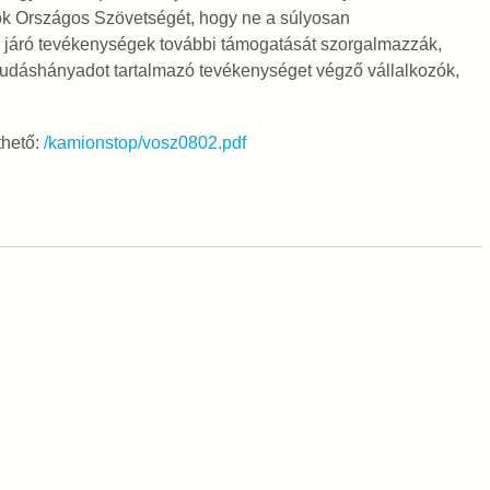
zók Országos Szövetségét, hogy ne a súlyosan
 járó tevékenységek további támogatását szorgalmazzák,
tudáshányadot tartalmazó tevékenységet végző vállalkozók,
thető:
/kamionstop/vosz0802.pdf