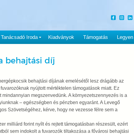
Tanácsadó Iroda
Kiadványok
Támogatás
Legyen
a behajtási díj
ergépkocsik behajtási díjának emelésétől lesz drágább az
 fuvarozóknak nyújtott mértéktelen támogatások miatt. Ez
it mindannyian megszenvedünk. A környezetszennyezés is a
nnyiunknak – egészségben és pénzben egyaránt. A Levegő
gos Szövetségéhez, kérve, hogy ne vezesse félre sem a
r milliárd forint nyílt és rejtett támogatásban részesült, ezért
l sem indokolt a fuvarozók tiltakozása a fővárosi behajtási