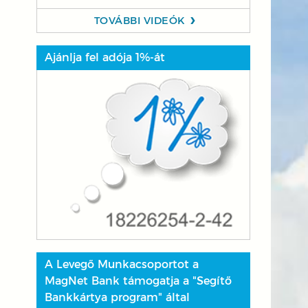
TOVÁBBI VIDEÓK
Ajánlja fel adója 1%-át
A Levegő Munkacsoportot a
MagNet Bank támogatja a "Segítő
Bankkártya program" által