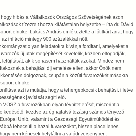
s, hogy hibás a Vállalkozók Országos Szövetségének azon
lkozások tízezreit hozza kilátástalan helyzetbe – írta dr. Dávid
ort elnöke. Lukács András emlékeztette a főtitkárt arra, hogy
 az infláció mintegy 900 százalékkal nőtt.
nkormányzat olyan feladatokra kívánja fordítani, amelyeket a
uvarozók új utak megépítését követelik, közben elfogadják,
t, felújítását, akik sohasem használták azokat. Mindez nem
iltakoznak a behajtási díj emelése ellen, akkor Önök nem
sökkentésén dolgoznak, csupán a közúti fuvarozókét másokra
csoport elnöke.
ítása azt is mutatja, hogy a tehergépkocsik behajtási, illetve
ességének javítását segíti elő.
 VOSZ a fuvarozókban olyan tévhitet erősít, miszerint a
emelkedésétől kezdve az éghajlatváltozásig számos tényező
az Európai Unió, valamint a Gazdasági Együttműködési és
vábbá lebecsüli a hazai fuvarozókat, hiszen piacellenes
, hogy nem képesek helytállni a valódi versenyben.