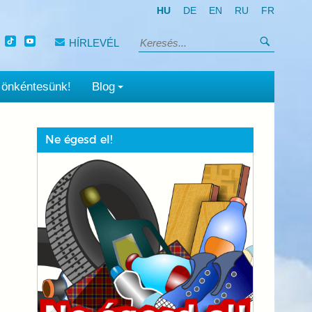
HU
DE
EN
RU
FR
Keresés
HÍRLEVÉL
Keresés:
 önkéntesünk!
Blog
Ne égesd el!