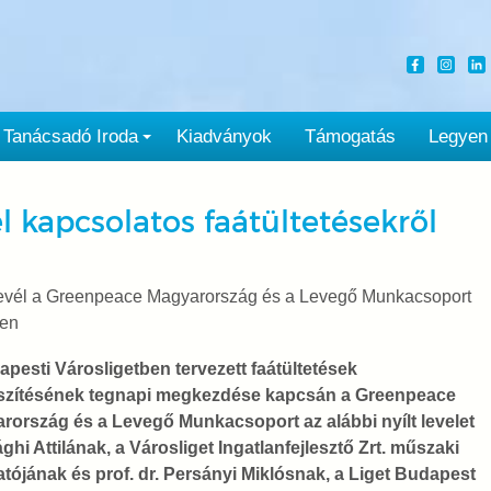
Tanácsadó Iroda
Kiadványok
Támogatás
Legyen
l kapcsolatos faátültetésekről
 levél a Greenpeace Magyarország és a Levegő Munkacsoport
en
pesti Városligetben tervezett faátültetések
szítésének tegnapi megkezdése kapcsán a Greenpeace
rország és a Levegő Munkacsoport az alábbi nyílt levelet
ághi Attilának, a Városliget Ingatlanfejlesztő Zrt. műszaki
atójának és prof. dr. Persányi Miklósnak, a Liget Budapest