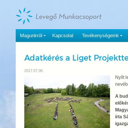
Tovább
a
tartalomra
Magunkról
Kapcsolat
Tevékenységeink
Adatkérés a Liget Projektte
2017.07.06.
Nyílt
nevéb
A buda
előké
Magya
írta S
igazg