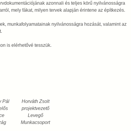
rvdokumentációjának azonnali és teljes körű nyilvánosságra
ól, mely fákat, milyen tervek alapján érintene az építkezés.
ének, munkafolyamatainak nyilvánosságra hozását, valamint az
t.
on is elérhetővé tesszük.
 Pál
Horváth Zsolt
elős
projektvezető
ce
Levegő
zág
Munkacsoport