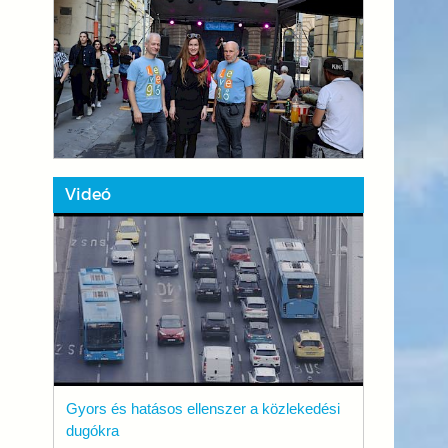
Videó
Gyors és hatásos ellenszer a közlekedési
dugókra