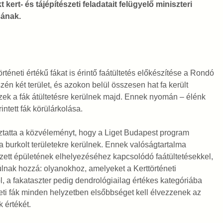
t kert- és tájépítészeti feladatait felügyelő miniszteri
sának.
téneti értékű fákat is érintő faátültetés előkészítése a Rondó
zén két terület, és azokon belül összesen hat fa került
ezek a fák átültetésre kerülnek majd. Ennek nyomán – élénk
intett fák körülárkolása.
ékoztatta a közvéleményt, hogy a Liget Budapest program
 burkolt területekre kerülnek. Ennek valóságtartalma
ett épületének elhelyezéséhez kapcsolódó faátültetésekkel,
nak hozzá: olyanokhoz, amelyeket a Kerttörténeti
 a fakataszter pedig dendrológiailag értékes kategóriába
neti fák minden helyzetben elsőbbséget kell élvezzenek az
 értékét.