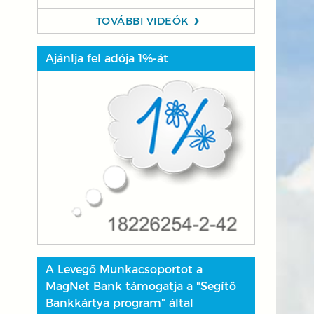
TOVÁBBI VIDEÓK
Ajánlja fel adója 1%-át
A Levegő Munkacsoportot a
MagNet Bank támogatja a "Segítő
Bankkártya program" által