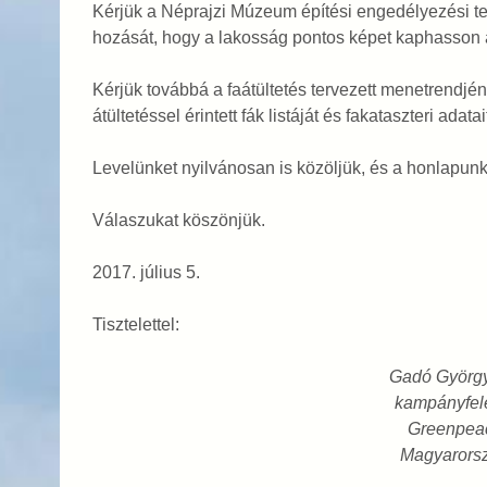
Kérjük a Néprajzi Múzeum építési engedélyezési te
hozását, hogy a lakosság pontos képet kaphasson arr
Kérjük továbbá a faátültetés tervezett menetrendj
átültetéssel érintett fák listáját és fakataszteri adatai
Levelünket nyilvánosan is közöljük, és a honlapunk
Válaszukat köszönjük.
2017. július 5.
Tisztelettel:
Gadó György
kampányfel
Greenpea
Magyarors