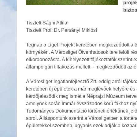
projek
bizto
Tisztelt Sághi Attila!
Tisztelt Prof. Dr. Persányi Miklós!
Tegnap a Liget Projekt keretében megkezdődött a tör
környékén. A Városliget Ötvenhatosok tere felőli rés
elkordonozásra. A kihelyezett tájékoztatók szerint 
állampolgári tiltakozás mellett – megkezdődött az ér
A Városliget Ingatlanfejlesztő Zrt. eddig arról táj
keretében új épületek a már meglévőek helyére és a
kérdőjeleződik meg ismét a Néprajzi Múzeum tervez
amelynek során immár évszázados korú fákhoz nyúl
Tudományos Dokumentáció történeti értékűnek jelöl,
sorol. Álláspontunk szerint a Városligetben a törté
épületekkel szemben, ugyanis ezek adják a közpark