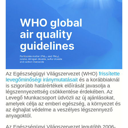
Az Egészségügyi Világszervezet (WHO)
frissítette
levegőminőségi iránymutatásait
és a korábbiaknál
is szigorúbb határértékek előírását javasolja a
légszennyezettség csökkentése érdekében. Az
Levegő Munkacsoport üdvözli az új ajánlásokat,
amelyek célja az emberi egészség, a környezet és
az éghajlat védelme a veszélyes légszennyező
anyagoktól.
Az Egészségügyi Világszervezet legutóbb 2006-