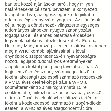
ban tett közzé ajánlásokat arról, hogy milyen
határértékeket célszerű bevezetni a környezeti
levegőben lévő, az egészségünkre leginkább
ártalmas légszennyező anyagokra. Az ajánlások
célja, hogy a döntéshozók világszerte egységes,
tudományos alapokon nyugvó szabályozást
fogadjanak el, és ennek betartása érdekében
tegyenek hatékony intézkedéseket. Az Európai
Unió, így Magyarország jelenlegi előírásai azonban
még a WHO korábbi ajánlásainál is jóval
enyhébbek, szeptember 22-én nyilvánosságra
hozott, legújabb tudományos eredményeken
alapuló értékektől pedig még távolabb állnak. A
legjellemzőbb légszennyező anyagok közül a
főként lakossági tüzelésből származó részecskék,
a PM10 éves célértékét például a WHO a
köbméterenkénti 20 mikrogrammról 15-re
csökkentette, miközben az uniós szabályozás 40-
et ír elő. Ennél is jelentősebb változás történt a
főként a közlekedésből származó nitrogén-dioxid
esetén: a WHO az éves átlagkoncentrációra