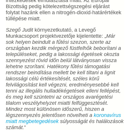
intézkedések elmulasztása miatt. Az Európai
Bizottság pedig kötelezettségszegési eljárást
folytat hazánk ellen a nitrogén-dioxid-határértékek
túllépése miatt.
Szegő Judit
környezetkutató, a Levegő
Munkacsoport projektvezetője kijelentette: „
Már
sok helyen beindult a fűtési szezon, szerte az
országban kezdik mérgező füstfelhők beborítani a
településeket, pedig a lakossági égetések okozta
szennyezést rövid időn belül látványosan vissza
lehetne szorítani. Hatékony fűtési támogatási
rendszer beindítása mellett be kell tiltani a lignit
lakossági célú értékesítését, széles körű
felvilágosítást kell végezni, eredményesebbé kell
tenni az illegális hulladékégetések elleni fellépést,
és meg kell szüntetni az országos avarégetési
tilalom veszélyhelyzet miatti felfüggesztését.
Mindez most különösen időszerű, hiszen a
légszennyezés jelentősen növelheti a
koronavírus
miatt megbetegedések
súlyosságát és halálozások
számát.
”