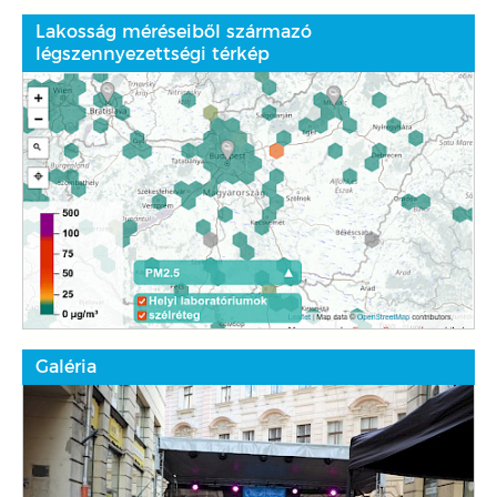
Lakosság méréseiből származó
légszennyezettségi térkép
Galéria