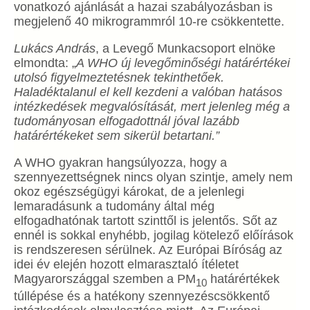
vonatkozó ajánlását a hazai szabályozásban is
megjelenő 40 mikrogrammról 10-re csökkentette.
Lukács András
, a Levegő Munkacsoport elnöke
elmondta: „
A WHO új levegőminőségi határértékei
utolsó figyelmeztetésnek tekinthetőek.
Haladéktalanul el kell kezdeni a valóban hatásos
intézkedések megvalósítását, mert jelenleg még a
tudományosan elfogadottnál jóval lazább
határértékeket sem sikerül betartani.”
A WHO gyakran hangsúlyozza, hogy a
szennyezettségnek nincs olyan szintje, amely nem
okoz egészségügyi károkat, de a jelenlegi
lemaradásunk a tudomány által még
elfogadhatónak tartott szinttől is jelentős. Sőt az
ennél is sokkal enyhébb, jogilag kötelező előírások
is rendszeresen sérülnek. Az Európai Bíróság az
idei év elején hozott elmarasztaló ítéletet
Magyarországgal szemben a PM
határértékek
10
túllépése és a hatékony szennyezéscsökkentő