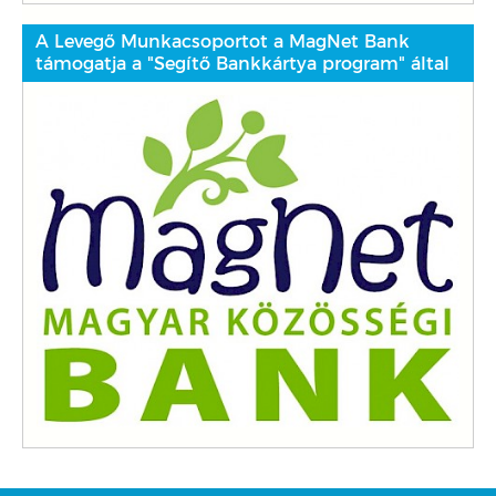
A Levegő Munkacsoportot a MagNet Bank
támogatja a "Segítő Bankkártya program" által