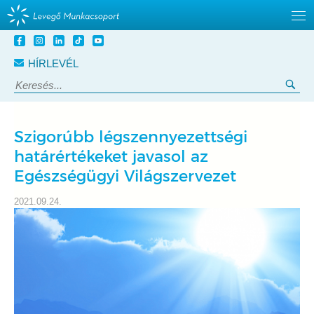
Tovább
a
HÍRLEVÉL
tartalomra
Keresés:
Ker
Szigorúbb légszennyezettségi
határértékeket javasol az
Egészségügyi Világszervezet
2021.09.24.